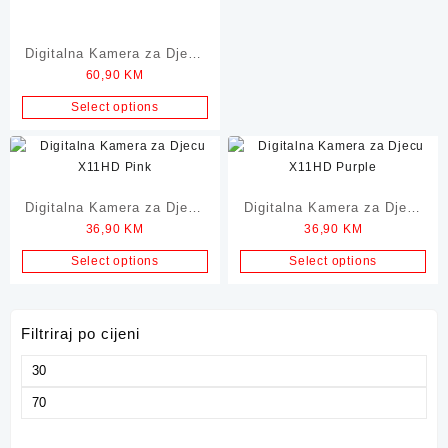
Digitalna Kamera za Djecu
60,90
KM
maXlife Rose 3MP
Select options
Digitalna Kamera za Djecu
Digitalna Kamera za Djecu
36,90
KM
36,90
KM
X11HD Pink
X11HD Purple
Select options
Select options
Filtriraj po cijeni
Minimalna
cijena
Maksimalna
cijena