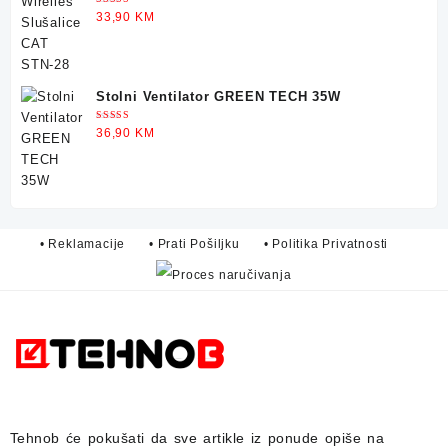
Ocjenjeno
33,90
KM
5.00
od 5
Stolni Ventilator GREEN TECH 35W
Ocjenjeno
36,90
KM
5.00
od 5
• Reklamacije
• Prati Pošiljku
• Politika Privatnosti
Tehnob
će pokušati da sve artikle iz ponude opiše na