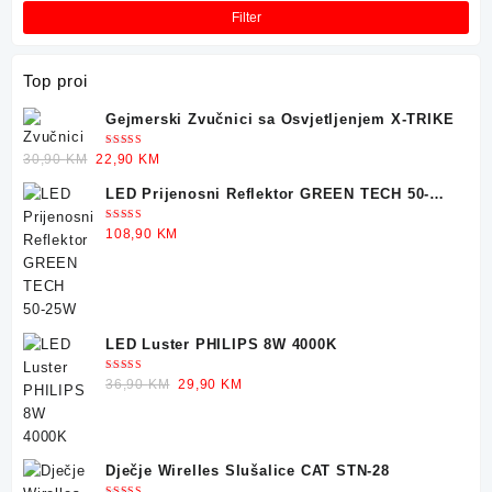
Filter
Top proi
Gejmerski Zvučnici sa Osvjetljenjem X-TRIKE
Ocjenjeno
Original
Current
30,90
KM
22,90
KM
5.00
od 5
price
price
LED Prijenosni Reflektor GREEN TECH 50-
was:
is:
25W
30,90 KM.
22,90 KM.
Ocjenjeno
108,90
KM
5.00
od 5
LED Luster PHILIPS 8W 4000K
Ocjenjeno
Original
Current
36,90
KM
29,90
KM
5.00
od 5
price
price
was:
is:
36,90 KM.
29,90 KM.
Dječje Wirelles Slušalice CAT STN-28