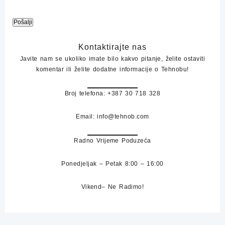
A
Kontaktirajte nas
l
Javite nam se ukoliko imate bilo kakvo pitanje, želite ostaviti
t
komentar ili želite dodatne informacije o Tehnobu!
e
r
Broj telefona:
+387 30 718 328
n
a
Email
: info@tehnob.com
t
i
v
Radno Vrijeme Poduzeća
e
:
Ponedjeljak – Petak
8:00 – 16:00
Vikend
– Ne Radimo!