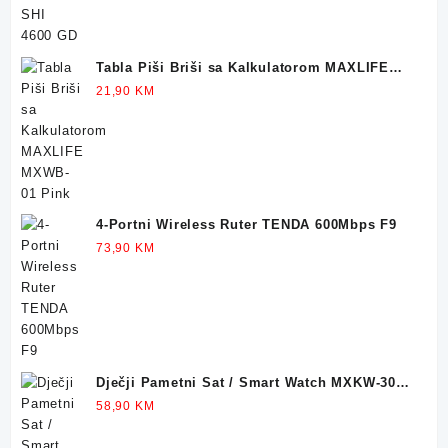
Tabla Piši Briši sa Kalkulatorom MAXLIFE
MXWB-01 Pink
21,90
KM
4-Portni Wireless Ruter TENDA 600Mbps F9
73,90
KM
Dječji Pametni Sat / Smart Watch MXKW-300
Blue
58,90
KM