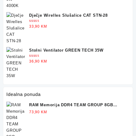
was:
is:
36,90 KM.
29,90 KM.
Dječje Wirelles Slušalice CAT STN-28
Ocjenjeno
33,90
KM
5.00
od 5
Stolni Ventilator GREEN TECH 35W
Ocjenjeno
36,90
KM
5.00
od 5
Idealna ponuda
RAM Memorija DDR4 TEAM GROUP 8GB
3200MHz
73,90
KM