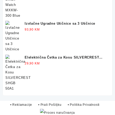
Izvlačne Ugradne Utičnice sa 3 Utičnice
93,90
KM
Elelektrična Četka za Kosu SILVERCREST
SHGB 50A1
29,90
KM
• Reklamacije
• Prati Pošiljku
• Politika Privatnosti