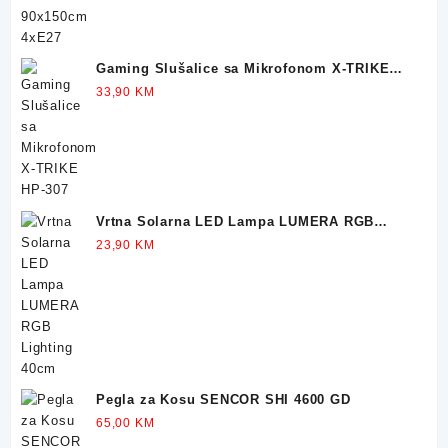
Gaming Slušalice sa Mikrofonom X-TRIKE
HP-307
33,90
KM
Vrtna Solarna LED Lampa LUMERA RGB
Lighting 40cm
23,90
KM
Pegla za Kosu SENCOR SHI 4600 GD
65,00
KM