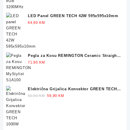
LED Panel GREEN TECH 42W 595x595x10mm
64,90
KM
Pegla za Kosu REMINGTON Ceramic Straight
215
71,90
KM
Električna Grijalica Konvektor GREEN TECH
1000W
Original
Current
80,90
KM
59,90
KM
price
price
was:
is:
80,90 KM.
59,90 KM.