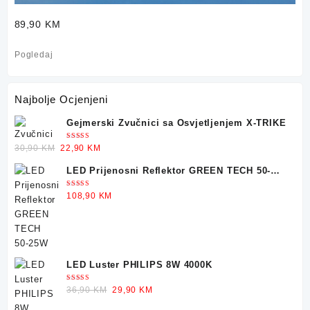
89,90 KM
Pogledaj
Najbolje Ocjenjeni
Gejmerski Zvučnici sa Osvjetljenjem X-TRIKE
Ocjenjeno
Original
Current
30,90
KM
22,90
KM
5.00
od 5
price
price
LED Prijenosni Reflektor GREEN TECH 50-
was:
is:
25W
30,90 KM.
22,90 KM.
Ocjenjeno
108,90
KM
5.00
od 5
LED Luster PHILIPS 8W 4000K
Ocjenjeno
Original
Current
36,90
KM
29,90
KM
5.00
od 5
price
price