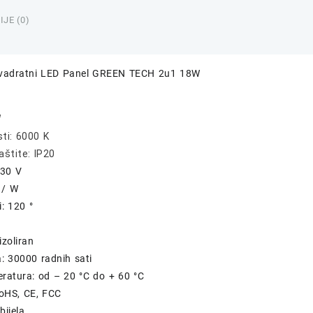
2u1
JE (0)
18W
količi
Kvadratni LED Panel GREEN TECH 2u1 18W
W
sti: 6000 K
aštite: IP20
230 V
 / W
i: 120 °
izoliran
ja: 30000 radnih sati
ratura: od – 20 °C do + 60 °C
 RoHS, CE, FCC
bijela