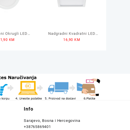
ni Okrugli LED
Nadgradni Kvadratni LED
11,90
KM
16,90
KM
REEN TECH 2u1
Panel GREEN TECH 12W
12W
Info
Sarajevo, Bosna i Hercegovina
+38765869401