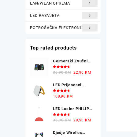
LAN/WLAN OPREMA
LED RASVJETA
POTROŠAČKA ELEKTRONIKA
Top rated products
Gejmerski Zvučnici
sa Osvjetljenjem X-
Ocjenjeno
Original
Current
30,90
KM
22,90
KM
TRIKE
5.00
od 5
price
price
LED Prijenosni
was:
is:
Reflektor GREEN
30,90 KM.
22,90 KM.
Ocjenjeno
108,90
KM
TECH 50-25W
5.00
od 5
LED Luster PHILIPS
8W 4000K
Ocjenjeno
Original
Current
36,90
KM
29,90
KM
5.00
od 5
price
price
Dječje Wirelles
was:
is: