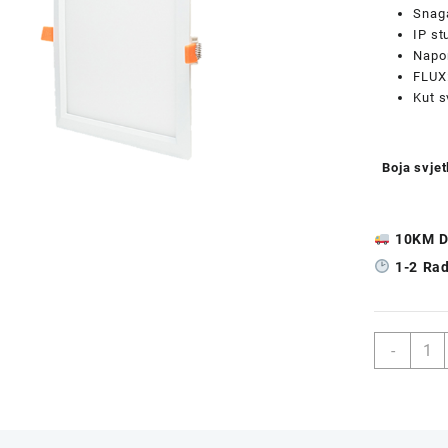
Snag
IP st
Napo
FLUX:
Kut s
Boja svjet
10KM D
1-2 Ra
Ugrad
-
Kvadr
LED
Panel
GREE
TECH