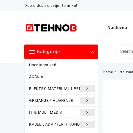
Skip
Dobro došli u svijet tehnike!
to
content
Naslovna
Kategorije
Uncategorized
Home
Proizvod
AKCIJA
ELEKTRO MATERIJAL I PRIBOR
GRIJANJE / HLAĐENJE
IT & MULTIMEDIA
KABELI, ADAPTERI I KONEKTORI