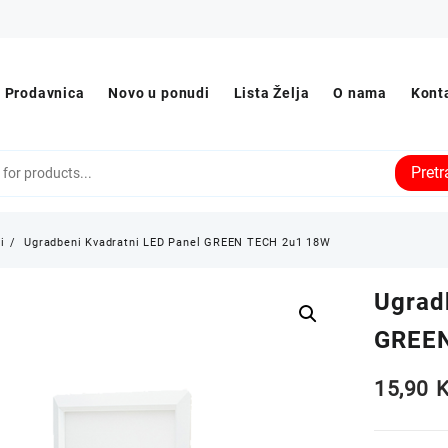
Prodavnica
Novo u ponudi
Lista Želja
O nama
Kont
Pret
i
Ugradbeni Kvadratni LED Panel GREEN TECH 2u1 18W
Ugrad
GREEN
15,90