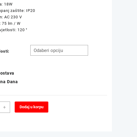
a: 18W
upanj zaštite: IP20
n: AC 230 V
 75 lm / W
vjetlosti: 120 °
losti:
ostava
dna Dana
beni
Alternative:
+
Dodaj u korpu
atni
N