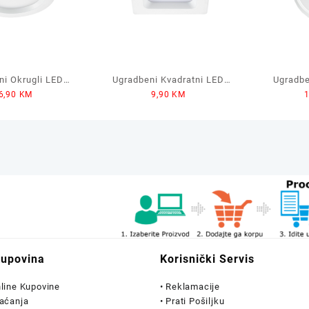
ni Okrugli LED
Ugradbeni Kvadratni LED
Ugradbe
6,90
KM
9,90
KM
REEN TECH 12W
Panel GREEN TECH 3W
Panel G
Kupovina
Korisnički Servis
nline Kupovine
• Reklamacije
laćanja
• Prati Pošiljku