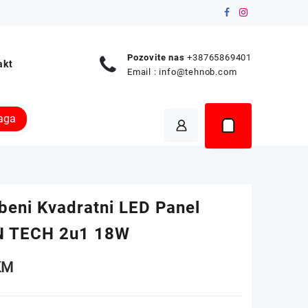
Pozovite nas
+38765869401
akt
Email :
info@tehnob.com
raga
beni Kvadratni LED Panel
 TECH 2u1 18W
KM