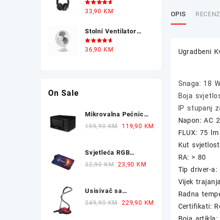
Slušalice CAT STN-
36,90 KM.
29,90 KM.
Ocjenjeno
33,90
KM
28
OPIS
RECENZI
5.00
od 5
Stolni Ventilator
GREEN TECH 35W
Ocjenjeno
36,90
KM
Ugradbeni 
5.00
od 5
Snaga: 18 
On Sale
Boja svjetlo
IP stupanj z
Mikrovalna Pećnica
Napon: AC 
TECHWOOD TMO-
Original
Current
159,90
KM
119,90
KM
FLUX: 75 lm
2076 700W 20L
price
price
Kut svjetlost
was:
is:
Svjetleća RGB
159,90 KM.
119,90 KM.
RA: > 80
Gaming Podloga za
Original
Current
32,90
KM
23,90
KM
Tip driver-a: 
Miš X-TRIKE
price
price
Vijek trajan
77x30cm
was:
is:
Usisivač sa
Radna tempe
32,90 KM.
23,90 KM.
Vrećicom HOOVER
Original
Current
249,90
KM
229,90
KM
Certifikati:
Telios Plus TE70
price
price
Boja artikla: 