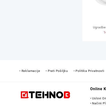
Ugradbe
1
Panel G
• Reklamacije
• Prati Pošiljku
• Politika Privatnosti
Online 
• Uslovi O
• Načini P