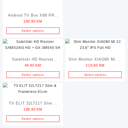
Android TV Box X88 PRO
100,90
KM
2GB RAM / 16GB ROM
Select options
Satelitski HD Resiver
Slim Monitor XIAOMI Mi 1C
49,90
KM
219,90
KM
SAMSUNG HD + GX-
23,8” IPS Full HD
SM540 SH
Select options
Select options
TV ELIT 32LT217 Slim &
199,90
KM
Frameless 81cm
Select options