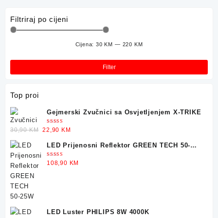
Filtriraj po cijeni
Cijena:
30 KM
—
220 KM
Min
Mak
cije
cije
Filter
Top proi
Gejmerski Zvučnici sa Osvjetljenjem X-TRIKE
Ocjenjeno
Original
Current
30,90
KM
22,90
KM
5.00
od 5
price
price
LED Prijenosni Reflektor GREEN TECH 50-
was:
is:
25W
30,90 KM.
22,90 KM.
Ocjenjeno
108,90
KM
5.00
od 5
LED Luster PHILIPS 8W 4000K