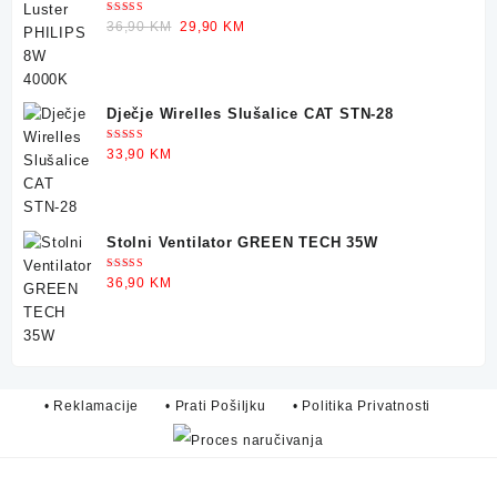
Ocjenjeno
Original
Current
36,90
KM
29,90
KM
5.00
od 5
price
price
was:
is:
36,90 KM.
29,90 KM.
Dječje Wirelles Slušalice CAT STN-28
Ocjenjeno
33,90
KM
5.00
od 5
Stolni Ventilator GREEN TECH 35W
Ocjenjeno
36,90
KM
5.00
od 5
• Reklamacije
• Prati Pošiljku
• Politika Privatnosti