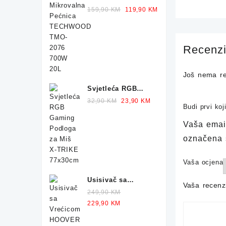
Pećnica
Original
Current
159,90
KM
119,90
KM
TECHWOOD TMO-
price
price
2076 700W 20L
was:
is:
159,90 KM.
119,90 KM.
Recenzi
Još nema re
Svjetleća RGB
Gaming Podloga
Original
Current
32,90
KM
23,90
KM
Budi prvi ko
za Miš X-TRIKE
price
price
77x30cm
was:
is:
Vaša email
32,90 KM.
23,90 KM.
označena
Vaša ocjena
Usisivač sa
Vaša recenz
Vrećicom HOOVER
249,90
KM
Telios Plus TE70
Original
Current
229,90
KM
700W
price
price
was:
is: