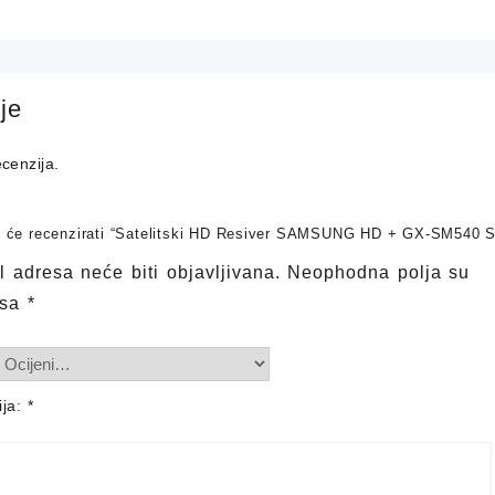
je
cenzija.
ji će recenzirati “Satelitski HD Resiver SAMSUNG HD + GX-SM540 
 adresa neće biti objavljivana.
Neophodna polja su
 sa
*
ija:
*