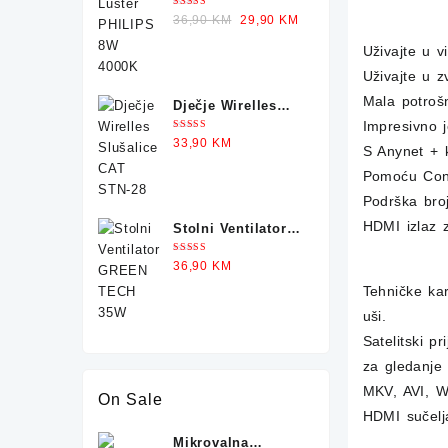
PHILIPS 8W 4000K
Ocjenjeno
Original
Current
36,90
KM
29,90
KM
5.00
od 5
price
price
Uživajte u v
was:
is:
Uživajte u z
36,90 KM.
29,90 KM.
Mala potrošn
Dječje Wirelles
Impresivno 
Slušalice CAT
Ocjenjeno
33,90
KM
STN-28
5.00
od 5
S Anynet + 
Pomoću Conn
Podrška bro
HDMI izlaz z
Stolni Ventilator
GREEN TECH 35W
Ocjenjeno
36,90
KM
5.00
od 5
Tehničke kar
uši.
Satelitski 
za gledanje 
MKV, AVI, W
On Sale
HDMI sučelj
Mikrovalna