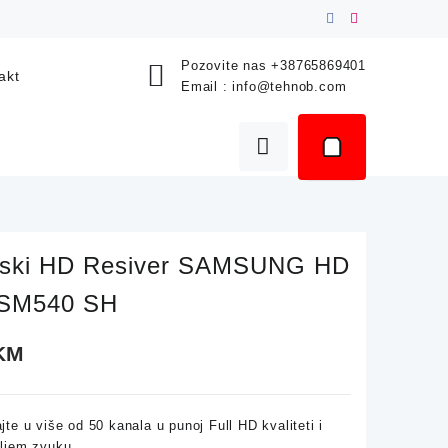
Pozovite nas
+38765869401
akt
Email :
info@tehnob.com
itski HD Resiver SAMSUNG HD
-SM540 SH
KM
jte u više od 50 kanala u punoj Full HD kvaliteti i
oljem zvuku