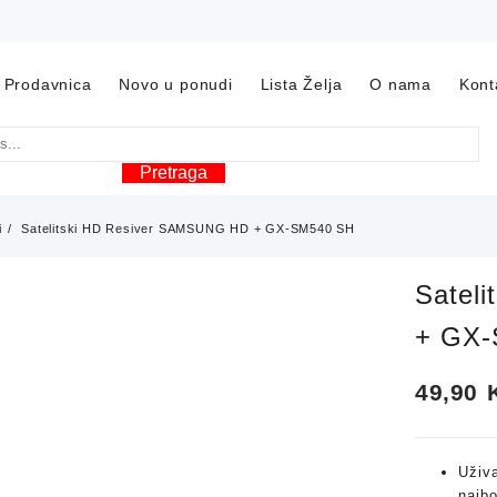
Prodavnica
Novo u ponudi
Lista Želja
O nama
Kont
Pretraga
i
Satelitski HD Resiver SAMSUNG HD + GX-SM540 SH
Satel
+ GX
49,90
Uživa
najb