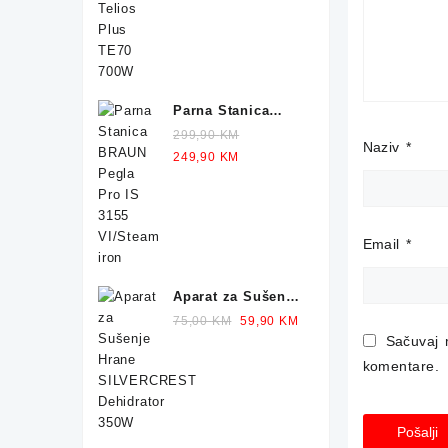
249,90 KM.
229,90 KM.
Parna Stanica
BRAUN Pegla IS
299,90
KM
Naziv
*
1012 2400W
Original
Current
249,90
KM
price
price
was:
is:
299,90 KM.
249,90 KM.
Email
*
Aparat za Sušenje
Hrane
Original
Current
75,00
KM
59,90
KM
SILVERCREST
price
price
Sačuvaj 
Dehidrator 350W
was:
is:
komentare.
75,00 KM.
59,90 KM.