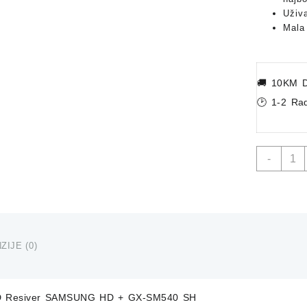
Uživa
Mala 
🚚
10KM D
🕑 1-2 Ra
Sateli
-
HD
Resiv
SAM
HD
+
GX-
ZIJE (0)
SM54
SH
količi
 HD Resiver SAMSUNG HD + GX-SM540 SH