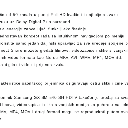
iše od 50 kanala u punoj Full HD kvaliteti i najboljem zvuku
vuku uz Dolby Digital Plus surround
ja energije zahvaljujući funkciji eko štednje
jednostavan koncept rada sa intuitivnom navigacijom po meniju
koristite samo jedan daljinski upravljač za sve uređaje spojen
ect Share možete gledati filmove, videozapise i slike s vanjski
jnih video formata kao što su MKV, AVI, WMV, MP4, MOV itd.
a digitalni video i prijenos zvuka
akteristike satelitskog prijemnika osiguravaju oštru sliku i čine va
prijemnik Samsung GX-SM 540 SH HDTV također je uređaj za svest
filmova, videozapisa i slika s vanjskih medija za pohranu na tel
MV, MP4, MOV i drugi formati mogu se reproducirati putem ovog 
a.