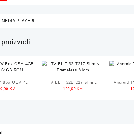
 MEDIA PLAYERI
proizvodi
TV Box OEM 4GB
TV ELIT 32LT217 Slim &
Android 
40,90
KM
199,90
KM
1
/ 64GB ROM
Frameless 81cm
ti