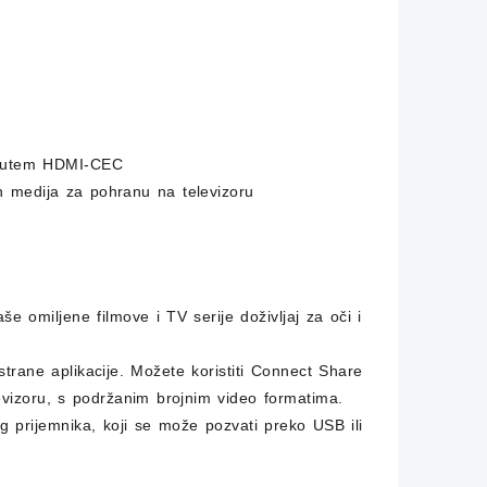
e putem HDMI-CEC
h medija za pohranu na televizoru
še omiljene filmove i TV serije doživljaj za oči i
rane aplikacije. Možete koristiti Connect Share
evizoru, s podržanim brojnim video formatima.
prijemnika, koji se može pozvati preko USB ili