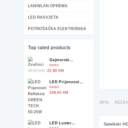
LAN/WLAN OPREMA
LED RASVJETA
POTROŠAČKA ELEKTRONIKA
Top rated products
Gejmerski
Zvučnici sa
Ocjenjeno
Original
Current
30,90
KM
22,90
KM
Osvjetljenjem X-
5.00
od 5
price
price
TRIKE
LED Prijenosni
was:
is:
Reflektor GREEN
30,90 KM.
22,90 KM.
Ocjenjeno
108,90
KM
TECH 50-25W
5.00
od 5
OPIS
RECEN
LED Luster
Satelitski