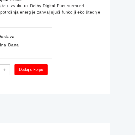
jte u zvuku uz Dolby Digital Plus surround
potrošnja energije zahvaljujući funkciji eko štednje
ostava
dna Dana
tski
+
Dodaj u korpu
er
SUNG
0
na