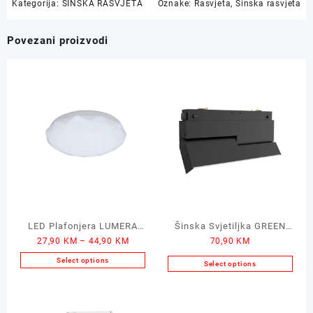
Kategorija:
ŠINSKA RASVJETA
Oznake:
Rasvjeta
,
Šinska rasvjeta
Povezani proizvodi
LED Plafonjera LUMERA
Šinska Svjetiljka GREEN
Price
27,90
KM
–
44,90
KM
70,90
KM
Alicia 4000K
TECH 10x1W
range:
Select options
Select options
27,90 KM
This
through
product
44,90 KM
has