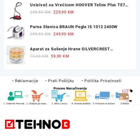
was:
is:
Usisivač sa Vrećicom HOOVER Telios Plus TE70
32,90 KM.
23,90 KM.
700W
Original
Current
249,90
KM
229,90
KM
price
price
was:
is:
Parna Stanica BRAUN Pegla IS 1012 2400W
249,90 KM.
229,90 KM.
Original
Current
299,90
KM
249,90
KM
price
price
was:
is:
Aparat za Sušenje Hrane SILVERCREST
299,90 KM.
249,90 KM.
Dehidrator 350W
Original
Current
75,00
KM
59,90
KM
price
price
was:
is:
75,00 KM.
59,90 KM.
• Reklamacije
• Prati Pošiljku
• Politika Privatnosti