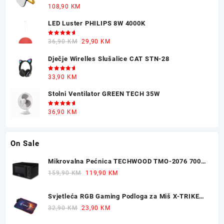
chosen
30,90 KM.
22,90 KM.
Ocjenjeno
108,90
KM
on
5.00
od 5
the
LED Luster PHILIPS 8W 4000K
product
Ocjenjeno
Original
Current
36,90
KM
29,90
KM
page
5.00
od 5
price
price
Dječje Wirelles Slušalice CAT STN-28
was:
is:
36,90 KM.
29,90 KM.
Ocjenjeno
33,90
KM
5.00
od 5
Stolni Ventilator GREEN TECH 35W
Ocjenjeno
36,90
KM
5.00
od 5
On Sale
Mikrovalna Pećnica TECHWOOD TMO-2076 700W
20L
Original
Current
159,90
KM
119,90
KM
price
price
was:
is:
Svjetleća RGB Gaming Podloga za Miš X-TRIKE
159,90 KM.
119,90 KM.
77x30cm
Original
Current
32,90
KM
23,90
KM
price
price