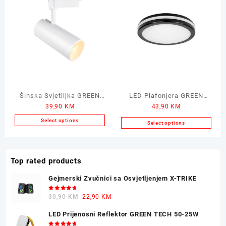
multiple
variants.
The
options
may
be
chosen
on
the
Šinska Svjetiljka GREEN
LED Plafonjera GREEN
product
39,90
KM
43,90
KM
TECH White 10W
TECH Black 24W
page
Select options
Select options
This
product
has
Top rated products
multiple
variants.
Gejmerski Zvučnici sa Osvjetljenjem X-TRIKE
The
options
Ocjenjeno
Original
Current
30,90
KM
22,90
KM
5.00
od 5
may
price
price
LED Prijenosni Reflektor GREEN TECH 50-25W
be
was:
is: