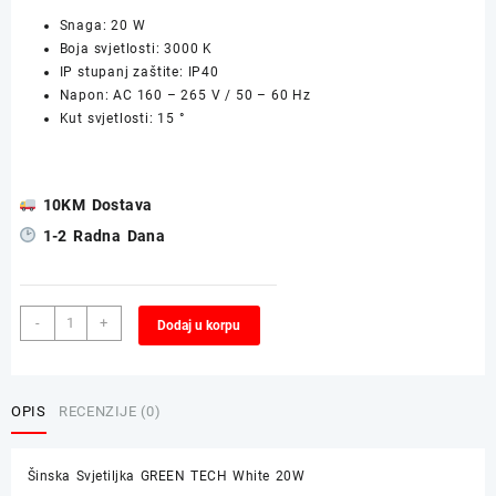
Snaga: 20 W
Boja svjetlosti: 3000 K
IP stupanj zaštite: IP40
Napon: AC 160 – 265 V / 50 – 60 Hz
Kut svjetlosti: 15 °
10KM Dostava
1-2 Radna Dana
Šinska
Alternative:
-
+
Dodaj u korpu
Svjetiljka
GREEN
TECH
White
OPIS
RECENZIJE (0)
20W
količina
Šinska Svjetiljka GREEN TECH White 20W