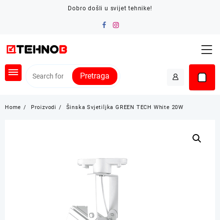
Skip
Dobro došli u svijet tehnike!
to
content
Pretraga
Home
Proizvodi
Šinska Svjetiljka GREEN TECH White 20W