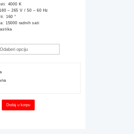
osti: 4000 K
47,90 KM
180 – 265 V / 50 – 60 Hz
ti: 160 °
through
ja: 15000 radnih sati
lastika
59,90 KM
a
ana
Dodaj u korpu