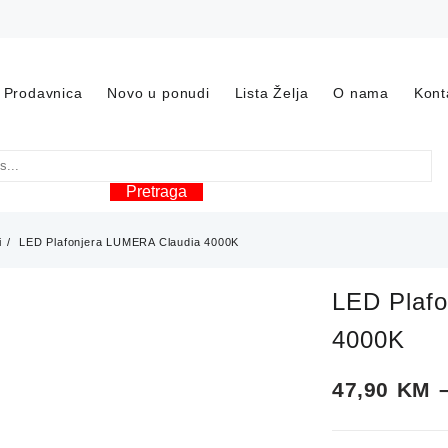
Prodavnica
Novo u ponudi
Lista Želja
O nama
Kont
Pretraga
i
LED Plafonjera LUMERA Claudia 4000K
LED Plaf
4000K
47,90
KM