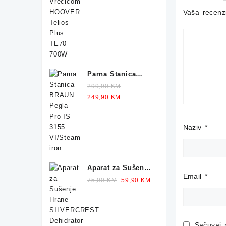
700W
price
price
Vaša recenz
was:
is:
249,90 KM.
229,90 KM.
Parna Stanica
BRAUN Pegla IS
299,90
KM
1012 2400W
Original
Current
249,90
KM
price
price
was:
is:
Naziv
*
299,90 KM.
249,90 KM.
Aparat za Sušenje
Email
*
Hrane
Original
Current
75,00
KM
59,90
KM
SILVERCREST
price
price
Dehidrator 350W
was:
is:
75,00 KM.
59,90 KM.
Sačuvaj 