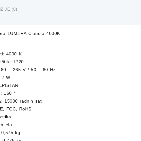
količina
ZIJE (0)
jera LUMERA Claudia 4000K
sti: 4000 K
aštite: IP20
80 – 265 V / 50 – 60 Hz
m / W
 EPISTAR
i: 160 °
ja: 15000 radnih sati
: CE, FCC, RoHS
astika
 bijela
: 0,575 kg
: 0,775 kg