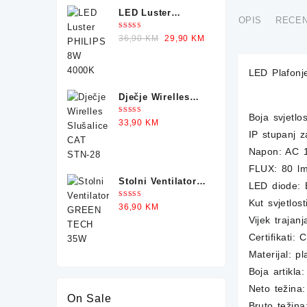
LED Luster
OPIS
RECEN
PHILIPS 8W 4000K
Ocjenjeno
Original
Current
36,90
KM
29,90
KM
5.00
od 5
price
price
was:
is:
LED Plafon
36,90 KM.
29,90 KM.
Dječje Wirelles
Slušalice CAT
Boja svjetlo
Ocjenjeno
33,90
KM
STN-28
5.00
od 5
IP stupanj z
Napon: AC 1
FLUX: 80 l
Stolni Ventilator
LED diode:
GREEN TECH 35W
Kut svjetlost
Ocjenjeno
36,90
KM
5.00
od 5
Vijek trajan
Certifikati
Materijal: pl
Boja artikla:
Neto težina
On Sale
Bruto težina