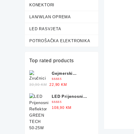
KONEKTORI
LAN/WLAN OPREMA
LED RASVJETA
POTROŠAČKA ELEKTRONIKA
Top rated products
Gejmerski
Zvučnici sa
Ocjenjeno
Original
Current
30,90
KM
22,90
KM
Osvjetljenjem X-
5.00
od 5
price
price
TRIKE
LED Prijenosni
was:
is:
Reflektor GREEN
30,90 KM.
22,90 KM.
Ocjenjeno
108,90
KM
TECH 50-25W
5.00
od 5