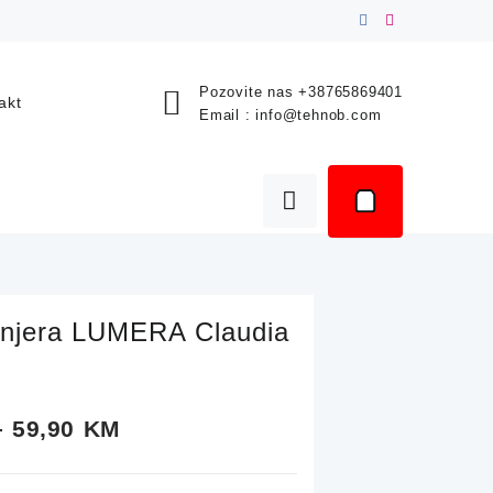
Pozovite nas
+38765869401
akt
Email :
info@tehnob.com
onjera LUMERA Claudia
Price
–
59,90
KM
range: