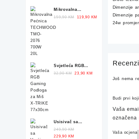
Dimenzije a
Mikrovalna
Dimenzije p
Pećnica
Original
Current
159,90
KM
119,90
KM
TECHWOOD TMO-
24w promje
price
price
2076 700W 20L
was:
is:
159,90 KM.
119,90 KM.
Recenzi
Svjetleća RGB
Gaming Podloga
Original
Current
32,90
KM
23,90
KM
Još nema re
za Miš X-TRIKE
price
price
77x30cm
was:
is:
32,90 KM.
23,90 KM.
Budi prvi ko
Vaša email
označena
Usisivač sa
Vrećicom HOOVER
249,90
KM
Vaša ocjena
Telios Plus TE70
Original
Current
229,90
KM