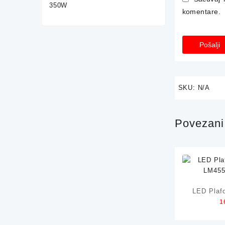
komentare.
SKU:
N/A
Povezani 
LED Plaf
1
LM455