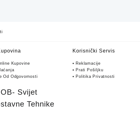
ti
Kupovina
Korisnički Servis
Online Kupovine
• Reklamacije
laćanja
• Prati Pošiljku
je Od Odgovornosti
• Politika Privatnosti
B- Svijet
stavne Tehnike