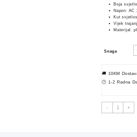
Boja svjetl
Napon: AC 
Kut svjetlos
Vijek trajan
Materijal: p
Snaga
🚚
10KM Dostav
🕑 1-2 Radna D
LED
-
+
Plafonjera
LUMERA
Claudia
4000K