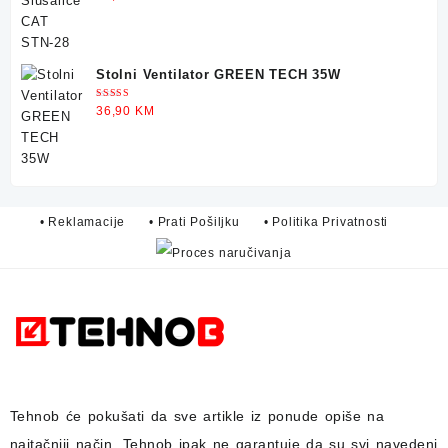
5.00
od 5
Stolni Ventilator GREEN TECH 35W
Ocjenjeno
36,90
KM
5.00
od 5
• Reklamacije
• Prati Pošiljku
• Politika Privatnosti
Tehnob
će pokušati da sve artikle iz ponude opiše na
najtačniji način.
Tehnob
ipak ne garantuje da su svi navedeni