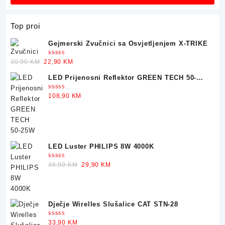
Top proi
Gejmerski Zvučnici sa Osvjetljenjem X-TRIKE
Ocjenjeno
Original
Current
30,90
KM
22,90
KM
5.00
od 5
price
price
LED Prijenosni Reflektor GREEN TECH 50-
was:
is:
25W
30,90 KM.
22,90 KM.
Ocjenjeno
108,90
KM
5.00
od 5
LED Luster PHILIPS 8W 4000K
Ocjenjeno
Original
Current
36,90
KM
29,90
KM
5.00
od 5
price
price
was:
is:
36,90 KM.
29,90 KM.
Dječje Wirelles Slušalice CAT STN-28
Ocjenjeno
33,90
KM