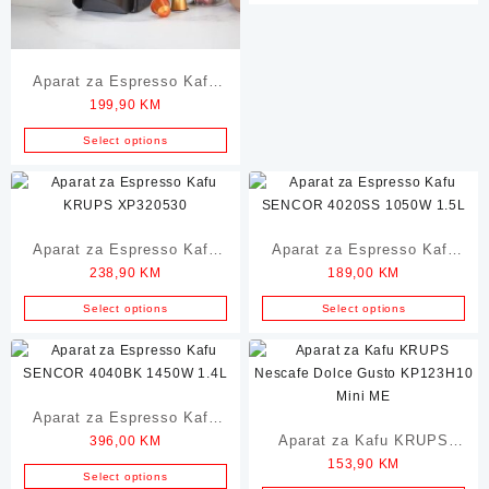
Aparat za Espresso Kafu
199,90
KM
DELONGHI Inissia
Nespresso
Select options
Aparat za Espresso Kafu
Aparat za Espresso Kafu
238,90
KM
189,00
KM
KRUPS XP320530
SENCOR 4020SS 1050W
1.5L
Select options
Select options
Aparat za Espresso Kafu
Aparat za Kafu KRUPS
396,00
KM
SENCOR 4040BK 1450W
153,90
KM
Nescafe Dolce Gusto
1.4L
Select options