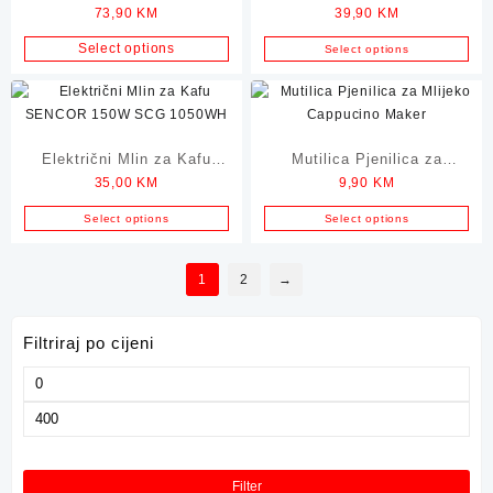
73,90
KM
39,90
KM
Kafu AMBIANO GT-CGC-04
ELIT 150W CG-17
Select options
Select options
Električni Mlin za Kafu
Mutilica Pjenilica za
35,00
KM
9,90
KM
SENCOR 150W SCG
Mlijeko Cappucino Maker
1050WH
Select options
Select options
1
2
→
Filtriraj po cijeni
Minimalna
cijena
Maksimalna
cijena
Filter