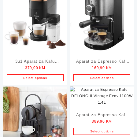
3u1 Aparat za Kafu
Aparat za Espresso Kafu
379,00
KM
169,90
KM
SENCOR Marco Polo
BESTRON 1450W 1.2L
3000BK
Select options
Select options
Aparat za Espresso Kafu
389,90
KM
DELONGHI Vintage Ecov
1100W 1.4L
Select options