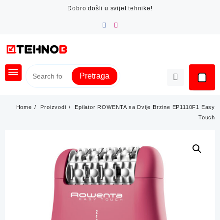
Skip
Dobro došli u svijet tehnike!
to
content
Pretraga
Home
Proizvodi
Epilator ROWENTA sa Dvije Brzine EP1110F1 Easy
Touch