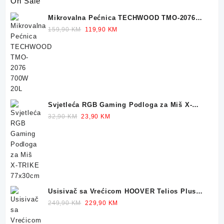
On Sale
Mikrovalna Pećnica TECHWOOD TMO-2076
700W 20L
Original
Current
159,90
KM
119,90
KM
price
price
was:
is:
159,90 KM.
119,90 KM.
Svjetleća RGB Gaming Podloga za Miš X-
TRIKE 77x30cm
Original
Current
32,90
KM
23,90
KM
price
price
was:
is:
32,90 KM.
23,90 KM.
Usisivač sa Vrećicom HOOVER Telios Plus
TE70 700W
Original
Current
249,90
KM
229,90
KM
price
price
was:
is: