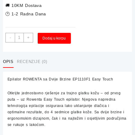
🚚
10KM Dostava
🕑 1-2 Radna Dana
Epilator
-
+
Dodaj u korpu
ROWENTA
sa
Dvije
Brzine
OPIS
RECENZIJE (0)
EP1110F1
Easy
Epilator ROWENTA sa Dvije Brzine EP1110F1 Easy Touch
Touch
količina
Otkrijte jednostavno rješenje za trajno glatku kožu – od prvog
puta – uz Rowenta Easy Touch epilator. Njegova napredna
tehnologija epilacije osigurava lako uklanjanje dlačica i
optimalne rezultate, do 4 sedmice glatke kože. Sa dvije brzine i
ergonomskim dizajnom, čak i na najtežim i osjetljivim područjima
se rukuje s lakoćom.