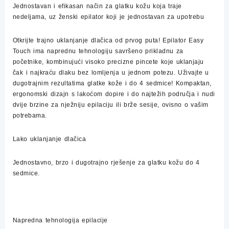
Jednostavan i efikasan način za glatku kožu koja traje
nedeljama, uz ženski epilator koji je jednostavan za upotrebu
Otkrijte trajno uklanjanje dlačica od prvog puta! Epilator Easy
Touch ima naprednu tehnologiju savršeno prikladnu za
početnike, kombinujući visoko precizne pincete koje uklanjaju
čak i najkraću dlaku bez lomljenja u jednom potezu. Uživajte u
dugotrajnim rezultatima glatke kože i do 4 sedmice! Kompaktan,
ergonomski dizajn s lakoćom dopire i do najtežih područja i nudi
dvije brzine za nježniju epilaciju ili brže sesije, ovisno o vašim
potrebama.
Lako uklanjanje dlačica
Jednostavno, brzo i dugotrajno rješenje za glatku kožu do 4
sedmice.
Napredna tehnologija epilacije