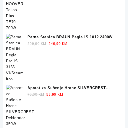
249,90 KM.
229,90 KM.
Parna Stanica BRAUN Pegla IS 1012 2400W
Original
Current
299,90
KM
249,90
KM
price
price
was:
is:
299,90 KM.
249,90 KM.
Aparat za Sušenje Hrane SILVERCREST
Dehidrator 350W
Original
Current
75,00
KM
59,90
KM
price
price
was:
is:
75,00 KM.
59,90 KM.