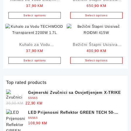
37,90
KM
650,90
KM
Transparent 2200W 1.7L
ROIDMI 435W
Select options
Select options
Kuhalo za Vodu
Bežični Štapni Usisivač
37,90
KM
400,90
KM
TECHWOOD Transparent
ROIDMI 415W
2200W 1.7L
Select options
Select options
Top rated products
Gejmerski Zvučnici sa Osvjetljenjem X-TRIKE
Ocjenjeno
Original
Current
30,90
KM
22,90
KM
5.00
od 5
price
price
LED Prijenosni Reflektor GREEN TECH 50-
was:
is:
25W
30,90 KM.
22,90 KM.
Ocjenjeno
108,90
KM
5.00
od 5