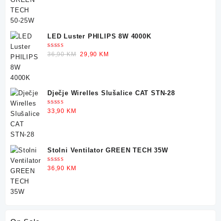
LED Luster PHILIPS 8W 4000K
Ocjenjeno
Original
Current
36,90
KM
29,90
KM
5.00
od 5
price
price
was:
is:
36,90 KM.
29,90 KM.
Dječje Wirelles Slušalice CAT STN-28
Ocjenjeno
33,90
KM
5.00
od 5
Stolni Ventilator GREEN TECH 35W
Ocjenjeno
36,90
KM
5.00
od 5