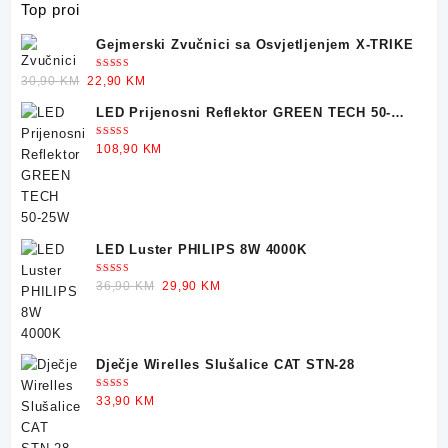
Top proi
Gejmerski Zvučnici sa Osvjetljenjem X-TRIKE
Ocjenjeno
Original
Current
30,90
KM
22,90
KM
5.00
od 5
price
price
LED Prijenosni Reflektor GREEN TECH 50-
was:
is:
25W
30,90 KM.
22,90 KM.
Ocjenjeno
108,90
KM
5.00
od 5
LED Luster PHILIPS 8W 4000K
Ocjenjeno
Original
Current
36,90
KM
29,90
KM
5.00
od 5
price
price
was:
is:
36,90 KM.
29,90 KM.
Dječje Wirelles Slušalice CAT STN-28
Ocjenjeno
33,90
KM
5.00
od 5