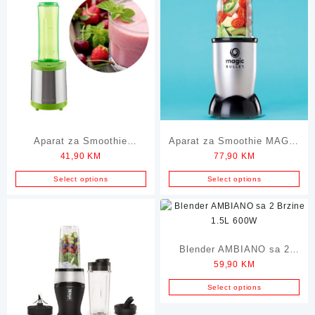
Aparat za Smoothie
Aparat za Smoothie MAGIC
41,90
KM
77,90
KM
AMBIANO Blender 350W
BULLET Blender 200W
GT01
MBR03
Select options
Select options
Blender AMBIANO sa 2
59,90
KM
Brzine 1.5L 600W
Select options