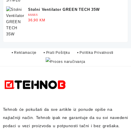
Stolni Ventilator GREEN TECH 35W
Ocjenjeno
36,90
KM
5.00
od 5
• Reklamacije
• Prati Pošiljku
• Politika Privatnosti
Tehnob
će pokušati da sve artikle iz ponude opiše na
najtačniji način.
Tehnob
ipak ne garantuje da su svi navedeni
podaci u vezi proizvoda u potpunosti
tačni i bez grešaka.