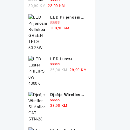
Zvučnici sa
Ocjenjeno
Original
Current
30,90
KM
22,90
KM
Osvjetljenjem X-
5.00
od 5
price
price
TRIKE
LED Prijenosni
was:
is:
Reflektor GREEN
30,90 KM.
22,90 KM.
Ocjenjeno
108,90
KM
TECH 50-25W
5.00
od 5
LED Luster
PHILIPS 8W 4000K
Ocjenjeno
Original
Current
36,90
KM
29,90
KM
5.00
od 5
price
price
was:
is:
36,90 KM.
29,90 KM.
Dječje Wirelles
Slušalice CAT
Ocjenjeno
33,90
KM
STN-28
5.00
od 5