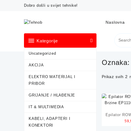
Skip
Dobro došli u svijet tehnike!
to
content
Naslovna
Kategorije
Uncategorized
Oznaka
AKCIJA
Prikaz svih 2 
ELEKTRO MATERIJAL I
PRIBOR
GRIJANJE / HLAĐENJE
IT & MULTIMEDIA
Epilator RO
KABELI, ADAPTERI I
59
Brzine EP
KONEKTORI
T