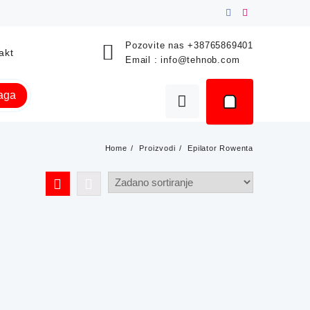
Pozovite nas
+38765869401
akt
Email :
info@tehnob.com
raga
Home
Proizvodi
Epilator Rowenta