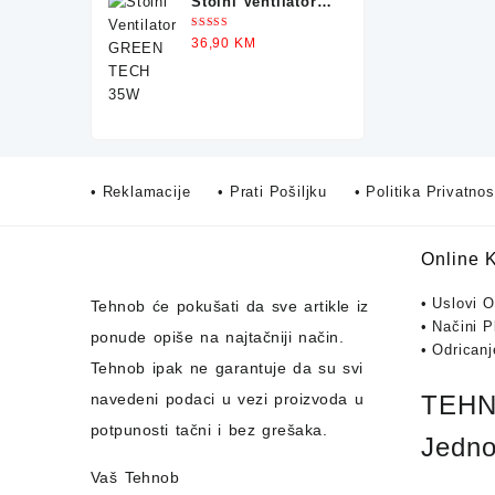
Stolni Ventilator
GREEN TECH 35W
Ocjenjeno
36,90
KM
5.00
od 5
• Reklamacije
• Prati Pošiljku
• Politika Privatnos
Online 
• Uslovi 
Tehnob
će pokušati da sve artikle iz
• Načini P
ponude opiše na najtačniji način.
• Odrican
Tehnob
ipak ne garantuje da su svi
navedeni podaci u vezi proizvoda u
TEHNO
potpunosti
tačni i bez grešaka.
Jedno
Vaš Tehnob