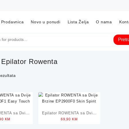
Prodavnica
Novo u ponudi
Lista Želja
O nama
Kont
Pret
:
Epilator Rowenta
rezultata
WENTA sa Dvije
Epilator ROWENTA sa Dvije
,90
KM
69,90
KM
1110F1 Easy
Brzine EP2900F0 Skin
ouch
Spirit