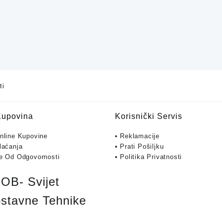
ti
Kupovina
Korisnički Servis
Online Kupovine
• Reklamacije
laćanja
• Prati Pošiljku
je Od Odgovornosti
• Politika Privatnosti
B- Svijet
stavne Tehnike