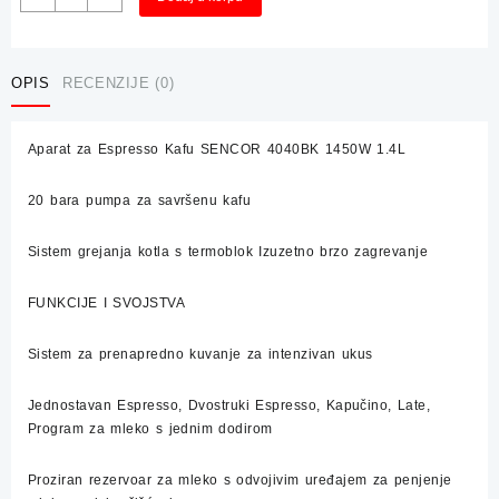
za
Espresso
Kafu
SENCOR
OPIS
RECENZIJE (0)
4040BK
1450W
Aparat za Espresso Kafu SENCOR 4040BK 1450W 1.4L
1.4L
količina
20 bara pumpa za savršenu kafu
Sistem grejanja kotla s termoblok Izuzetno brzo zagrevanje
FUNKCIJE I SVOJSTVA
Sistem za prenapredno kuvanje za intenzivan ukus
Jednostavan Espresso, Dvostruki Espresso, Kapučino, Late,
Program za mleko s jednim dodirom
Proziran rezervoar za mleko s odvojivim uređajem za penjenje