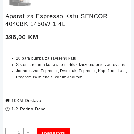
Aparat za Espresso Kafu SENCOR
4040BK 1450W 1.4L
396,00
KM
20 bara pumpa za savršenu kafu
Sistem grejanja kotla s termoblok Izuzetno brzo zagrevanje
Jednostavan Espresso, Dvostruki Espresso, Kapučino, Late,
Program za mleko s jednim dodirom
🚚
10KM Dostava
🕑 1-2 Radna Dana
Aparat
Alternative:
-
+
Dodaj u korpu