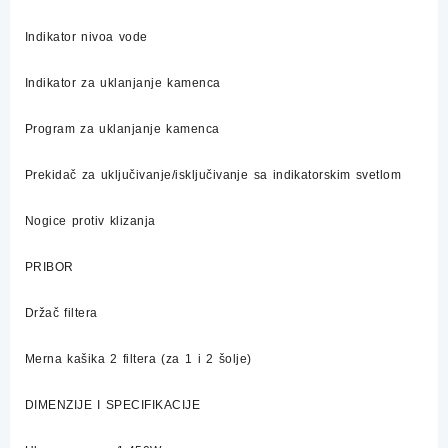
Indikator nivoa vode
Indikator za uklanjanje kamenca
Program za uklanjanje kamenca
Prekidač za uključivanje/isključivanje sa indikatorskim svetlom
Nogice protiv klizanja
PRIBOR
Držač filtera
Merna kašika 2 filtera (za 1 i 2 šolje)
DIMENZIJE I SPECIFIKACIJE