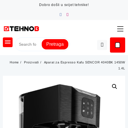
Skip
Dobro došli u svijet tehnike!
to
content
Pretraga
Home
Proizvodi
Aparat za Espresso Kafu SENCOR 4040BK 1450W
1.4L