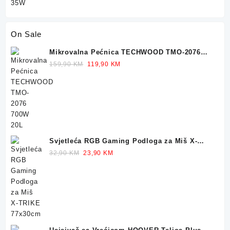
On Sale
Mikrovalna Pećnica TECHWOOD TMO-2076
700W 20L
Original
Current
159,90
KM
119,90
KM
price
price
was:
is:
159,90 KM.
119,90 KM.
Svjetleća RGB Gaming Podloga za Miš X-
TRIKE 77x30cm
Original
Current
32,90
KM
23,90
KM
price
price
was:
is:
32,90 KM.
23,90 KM.