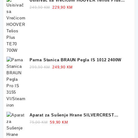
Usisivač sa Vrećicom HOOVER Telios Plus
TE70 700W
Original
Current
249,90
KM
229,90
KM
price
price
was:
is:
249,90 KM.
229,90 KM.
Parna Stanica BRAUN Pegla IS 1012 2400W
Original
Current
299,90
KM
249,90
KM
price
price
was:
is:
299,90 KM.
249,90 KM.
Aparat za Sušenje Hrane SILVERCREST
Dehidrator 350W
Original
Current
75,00
KM
59,90
KM
price
price
was:
is: