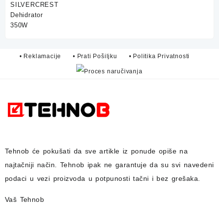
75,00 KM.
59,90 KM.
• Reklamacije
• Prati Pošiljku
• Politika Privatnosti
Tehnob
će pokušati da sve artikle iz ponude opiše na
najtačniji način.
Tehnob
ipak ne garantuje da su svi navedeni
podaci u vezi proizvoda u potpunosti
tačni i bez grešaka.
Vaš Tehnob