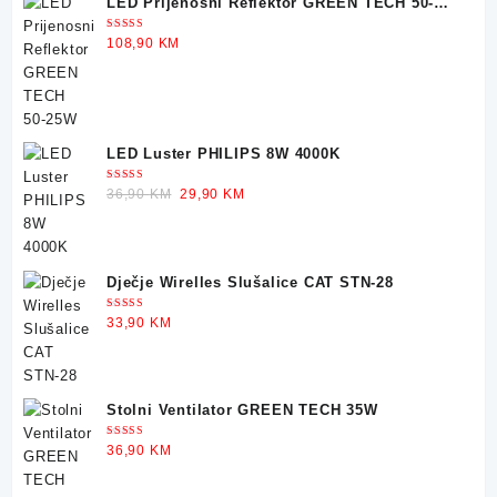
LED Prijenosni Reflektor GREEN TECH 50-
was:
is:
25W
30,90 KM.
22,90 KM.
Ocjenjeno
108,90
KM
5.00
od 5
LED Luster PHILIPS 8W 4000K
Ocjenjeno
Original
Current
36,90
KM
29,90
KM
5.00
od 5
price
price
was:
is:
36,90 KM.
29,90 KM.
Dječje Wirelles Slušalice CAT STN-28
Ocjenjeno
33,90
KM
5.00
od 5
Stolni Ventilator GREEN TECH 35W
Ocjenjeno
36,90
KM
5.00
od 5