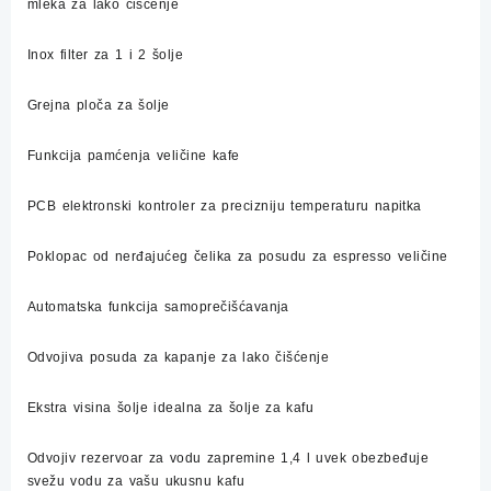
mleka za lako čišćenje
Inox filter za 1 i 2 šolje
Grejna ploča za šolje
Funkcija pamćenja veličine kafe
PCB elektronski kontroler za precizniju temperaturu napitka
Poklopac od nerđajućeg čelika za posudu za espresso veličine
Automatska funkcija samoprečišćavanja
Odvojiva posuda za kapanje za lako čišćenje
Ekstra visina šolje idealna za šolje za kafu
Odvojiv rezervoar za vodu zapremine 1,4 l uvek obezbeđuje
svežu vodu za vašu ukusnu kafu