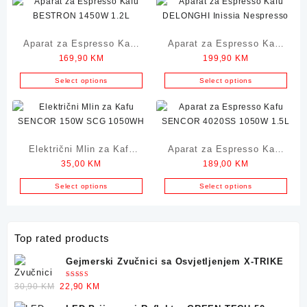
Aparat za Espresso Kafu
Aparat za Espresso Kafu
169,90
KM
199,90
KM
BESTRON 1450W 1.2L
DELONGHI Inissia
Nespresso
Select options
Select options
Električni Mlin za Kafu
Aparat za Espresso Kafu
35,00
KM
189,00
KM
SENCOR 150W SCG
SENCOR 4020SS 1050W
1050WH
1.5L
Select options
Select options
Top rated products
Gejmerski Zvučnici sa Osvjetljenjem X-TRIKE
Ocjenjeno
Original
Current
30,90
KM
22,90
KM
5.00
od 5
price
price