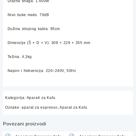
Ulazna snaga: 1.450W
Nivo buke maks. 70dB
Dužina strujnog kabla: 95cm
Dimenzije (Š × D × V): 309 × 229 × 355 mm
Težina: 4,3kg
Napon i frekvencija: 220–240V, 50Hz
Kategorija:
Aparati za Kafu
Oznake:
aparat za espresso
,
Aparat za Kafu
Povezani proizvodi