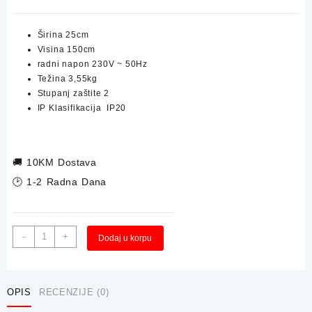
Širina 25cm
Visina 150cm
radni napon 230V ~ 50Hz
Težina 3,55kg
Stupanj zaštite 2
IP
Klasifikacija IP20
🚚
10KM Dostava
🕑 1-2 Radna Dana
Metalna
Alternative:
-
+
Dodaj u korpu
Podna
Lampa
PURE
Mat
OPIS
RECENZIJE (0)
25x150cm