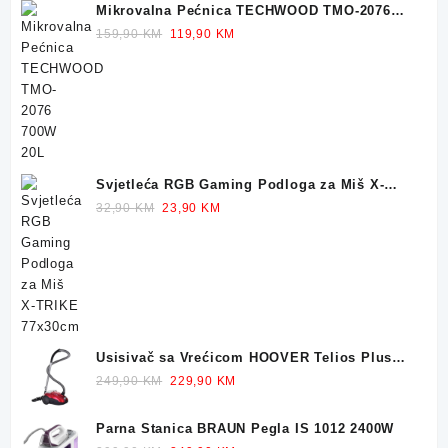
Mikrovalna Pećnica TECHWOOD TMO-2076
700W 20L
Original
Current
159,90
KM
119,90
KM
price
price
was:
is:
159,90 KM.
119,90 KM.
Svjetleća RGB Gaming Podloga za Miš X-
TRIKE 77x30cm
Original
Current
32,90
KM
23,90
KM
price
price
was:
is:
32,90 KM.
23,90 KM.
Usisivač sa Vrećicom HOOVER Telios Plus
TE70 700W
Original
Current
249,90
KM
229,90
KM
price
price
was:
is:
Parna Stanica BRAUN Pegla IS 1012 2400W
249,90 KM.
229,90 KM.