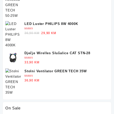
LED Luster PHILIPS 8W 4000K
Ocjenjeno
Original
Current
36,90
KM
29,90
KM
5.00
od 5
price
price
was:
is:
36,90 KM.
29,90 KM.
Dječje Wirelles Slušalice CAT STN-28
Ocjenjeno
33,90
KM
5.00
od 5
Stolni Ventilator GREEN TECH 35W
Ocjenjeno
36,90
KM
5.00
od 5
On Sale