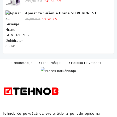
Original
Current
299,90
KM
249,90
KM
price
price
was:
is:
Aparat za Sušenje Hrane SILVERCREST
299,90 KM.
249,90 KM.
Dehidrator 350W
Original
Current
75,00
KM
59,90
KM
price
price
was:
is:
75,00 KM.
59,90 KM.
• Reklamacije
• Prati Pošiljku
• Politika Privatnosti
Tehnob
će pokušati da sve artikle iz ponude opiše na