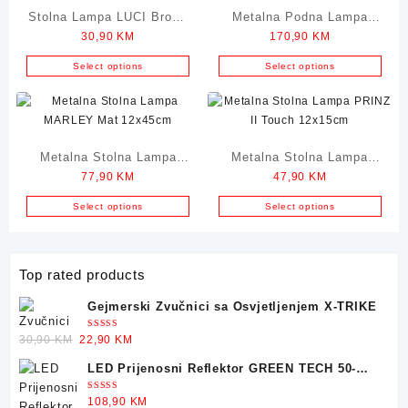
Stolna Lampa LUCI Brown
Metalna Podna Lampa
30,90
KM
170,90
KM
14x23cm
DANIEL Black 40x150cm
Select options
Select options
Metalna Stolna Lampa
Metalna Stolna Lampa
77,90
KM
47,90
KM
MARLEY Mat 12x45cm
PRINZ II Touch 12x15cm
Select options
Select options
Top rated products
Gejmerski Zvučnici sa Osvjetljenjem X-TRIKE
Ocjenjeno
Original
Current
30,90
KM
22,90
KM
5.00
od 5
price
price
LED Prijenosni Reflektor GREEN TECH 50-
was:
is:
25W
30,90 KM.
22,90 KM.
Ocjenjeno
108,90
KM
5.00
od 5