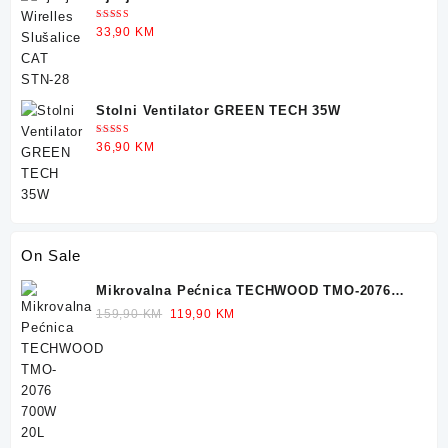
Ocjenjeno
33,90
KM
5.00
od 5
Stolni Ventilator GREEN TECH 35W
Ocjenjeno
36,90
KM
5.00
od 5
On Sale
Mikrovalna Pećnica TECHWOOD TMO-2076
700W 20L
Original
Current
159,90
KM
119,90
KM
price
price
was:
is:
159,90 KM.
119,90 KM.