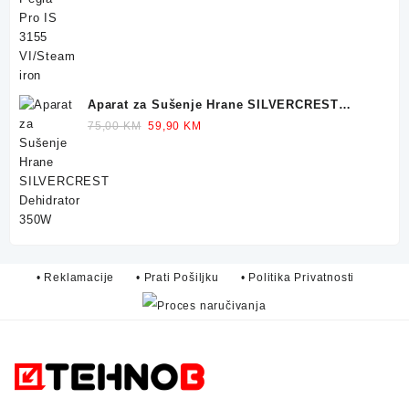
was:
is:
299,90 KM.
249,90 KM.
Aparat za Sušenje Hrane SILVERCREST
Dehidrator 350W
Original
Current
75,00
KM
59,90
KM
price
price
was:
is:
75,00 KM.
59,90 KM.
• Reklamacije
• Prati Pošiljku
• Politika Privatnosti