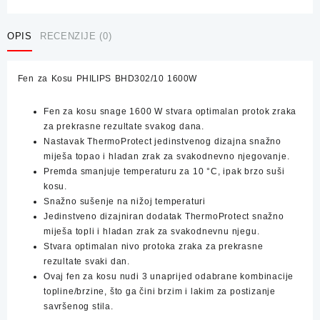
Kosu
PHILIPS
BHD302/10
OPIS
RECENZIJE (0)
1600W
količina
Fen za Kosu PHILIPS BHD302/10 1600W
Fen za kosu snage 1600 W stvara optimalan protok zraka
za prekrasne rezultate svakog dana.
Nastavak ThermoProtect jedinstvenog dizajna snažno
miješa topao i hladan zrak za svakodnevno njegovanje.
Premda smanjuje temperaturu za 10 °C, ipak brzo suši
kosu.
Snažno sušenje na nižoj temperaturi
Jedinstveno dizajniran dodatak ThermoProtect snažno
miješa topli i hladan zrak za svakodnevnu njegu.
Stvara optimalan nivo protoka zraka za prekrasne
rezultate svaki dan.
Ovaj fen za kosu nudi 3 unaprijed odabrane kombinacije
topline/brzine, što ga čini brzim i lakim za postizanje
savršenog stila.