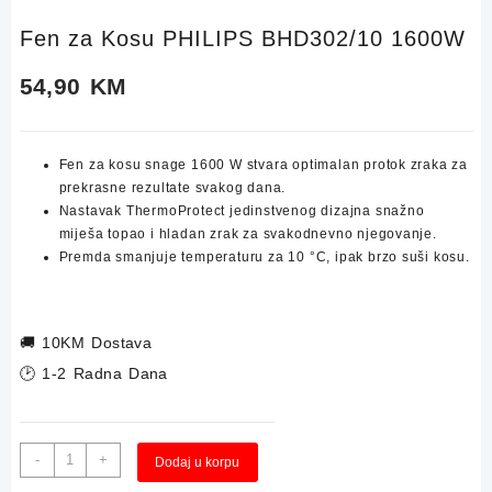
Fen za Kosu PHILIPS BHD302/10 1600W
54,90
KM
Fen za kosu snage 1600 W stvara optimalan protok zraka za
prekrasne rezultate svakog dana.
Nastavak ThermoProtect jedinstvenog dizajna snažno
miješa topao i hladan zrak za svakodnevno njegovanje.
Premda smanjuje temperaturu za 10 °C, ipak brzo suši kosu.
🚚
10KM Dostava
🕑 1-2 Radna Dana
Fen
-
+
Dodaj u korpu
za