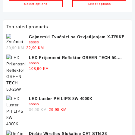
Select options
Select options
Top rated products
Gejmerski Zvučnici sa Osvjetljenjem X-TRIKE
Ocjenjeno
Original
Current
30,90
KM
22,90
KM
5.00
od 5
price
price
LED Prijenosni Reflektor GREEN TECH 50-
was:
is:
25W
30,90 KM.
22,90 KM.
Ocjenjeno
108,90
KM
5.00
od 5
LED Luster PHILIPS 8W 4000K
Ocjenjeno
Original
Current
36,90
KM
29,90
KM
5.00
od 5
price
price
was:
is:
36,90 KM.
29,90 KM.
Dječje Wirelles Slušalice CAT STN-28