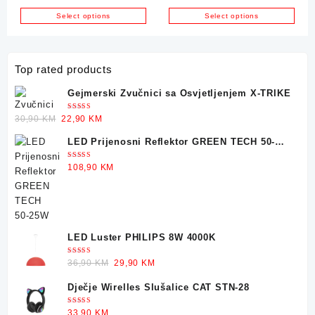
12W
Select options
Select options
Top rated products
Gejmerski Zvučnici sa Osvjetljenjem X-TRIKE
Ocjenjeno
Original
Current
30,90
KM
22,90
KM
5.00
od 5
price
price
LED Prijenosni Reflektor GREEN TECH 50-
was:
is:
25W
30,90 KM.
22,90 KM.
Ocjenjeno
108,90
KM
5.00
od 5
LED Luster PHILIPS 8W 4000K
Ocjenjeno
Original
Current
36,90
KM
29,90
KM
5.00
od 5
price
price
Dječje Wirelles Slušalice CAT STN-28
was:
is:
36,90 KM.
29,90 KM.
Ocjenjeno
33,90
KM