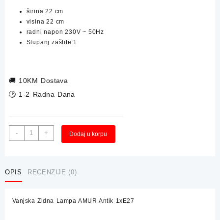
širina
22 cm
visina
22 cm
radni napon 230V ~ 50Hz
Stupanj zaštite 1
🚚
10KM Dostava
🕑 1-2 Radna Dana
Vanjska
Alternative:
-
+
Dodaj u korpu
Zidna
Lampa
AMUR
Antik
OPIS
RECENZIJE (0)
1xE27
količina
Vanjska Zidna Lampa AMUR Antik 1xE27