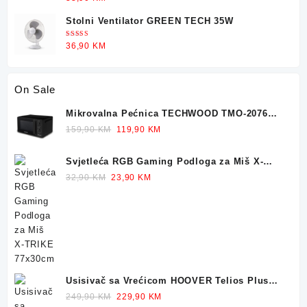
5.00
od 5
Stolni Ventilator GREEN TECH 35W
Ocjenjeno
36,90
KM
5.00
od 5
On Sale
Mikrovalna Pećnica TECHWOOD TMO-2076
700W 20L
Original
Current
159,90
KM
119,90
KM
price
price
was:
is:
Svjetleća RGB Gaming Podloga za Miš X-
159,90 KM.
119,90 KM.
TRIKE 77x30cm
Original
Current
32,90
KM
23,90
KM
price
price
was:
is:
32,90 KM.
23,90 KM.
Usisivač sa Vrećicom HOOVER Telios Plus
TE70 700W
Original
Current
249,90
KM
229,90
KM