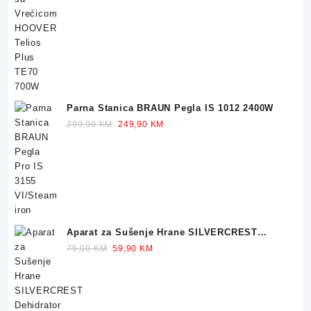
price
price
was:
is:
249,90 KM.
229,90 KM.
Parna Stanica BRAUN Pegla IS 1012 2400W
Original
Current
299,90
KM
249,90
KM
price
price
was:
is:
299,90 KM.
249,90 KM.
Aparat za Sušenje Hrane SILVERCREST
Dehidrator 350W
Original
Current
75,00
KM
59,90
KM
price
price
was:
is:
75,00 KM.
59,90 KM.