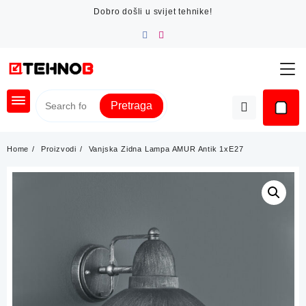
Skip
Dobro došli u svijet tehnike!
to
content
Pretraga
Home
Proizvodi
Vanjska Zidna Lampa AMUR Antik 1xE27