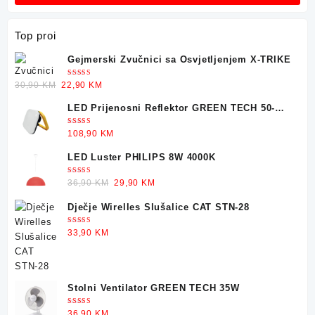
Top proi
Gejmerski Zvučnici sa Osvjetljenjem X-TRIKE
Ocjenjeno
Original
Current
30,90
KM
22,90
KM
5.00
od 5
price
price
LED Prijenosni Reflektor GREEN TECH 50-
was:
is:
25W
30,90 KM.
22,90 KM.
Ocjenjeno
108,90
KM
5.00
od 5
LED Luster PHILIPS 8W 4000K
Ocjenjeno
Original
Current
36,90
KM
29,90
KM
5.00
od 5
price
price
Dječje Wirelles Slušalice CAT STN-28
was:
is:
36,90 KM.
29,90 KM.
Ocjenjeno
33,90
KM
5.00
od 5
Stolni Ventilator GREEN TECH 35W
Ocjenjeno
36,90
KM