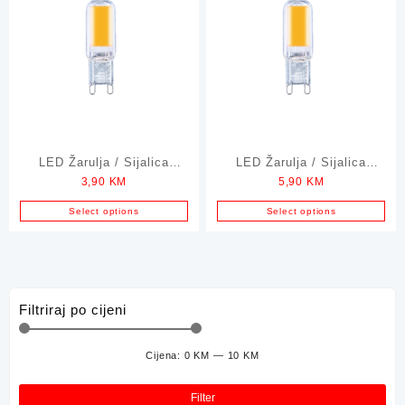
LED Žarulja / Sijalica
LED Žarulja / Sijalica
3,90
KM
5,90
KM
GREEN TECH 2W 3000K
GREEN TECH 4W 3000K
G9
G9
Select options
Select options
Filtriraj po cijeni
Cijena:
0 KM
—
10 KM
Min
Mak
cije
cije
Filter