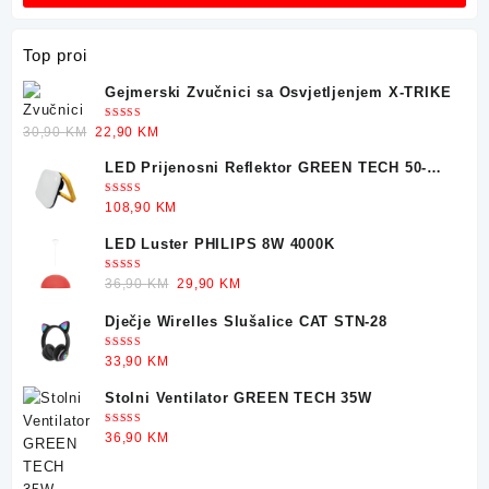
Top proi
Gejmerski Zvučnici sa Osvjetljenjem X-TRIKE
Ocjenjeno
Original
Current
30,90
KM
22,90
KM
5.00
od 5
price
price
LED Prijenosni Reflektor GREEN TECH 50-
was:
is:
25W
30,90 KM.
22,90 KM.
Ocjenjeno
108,90
KM
5.00
od 5
LED Luster PHILIPS 8W 4000K
Ocjenjeno
Original
Current
36,90
KM
29,90
KM
5.00
od 5
price
price
Dječje Wirelles Slušalice CAT STN-28
was:
is:
36,90 KM.
29,90 KM.
Ocjenjeno
33,90
KM
5.00
od 5
Stolni Ventilator GREEN TECH 35W
Ocjenjeno
36,90
KM
5.00
od 5