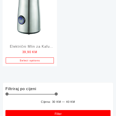
Električni Mlin za Kafu
39,90
KM
ELIT 150W CG-17
Select options
Filtriraj po cijeni
Cijena:
30 KM
—
40 KM
Min
Mak
cije
cije
Filter