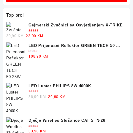
Top proi
Gejmerski Zvučnici sa Osvjetljenjem X-TRIKE
Ocjenjeno
Original
Current
30,90
KM
22,90
KM
5.00
od 5
price
price
LED Prijenosni Reflektor GREEN TECH 50-
was:
is:
25W
30,90 KM.
22,90 KM.
Ocjenjeno
108,90
KM
5.00
od 5
LED Luster PHILIPS 8W 4000K
Ocjenjeno
Original
Current
36,90
KM
29,90
KM
5.00
od 5
price
price
was:
is:
36,90 KM.
29,90 KM.
Dječje Wirelles Slušalice CAT STN-28
Ocjenjeno
33,90
KM