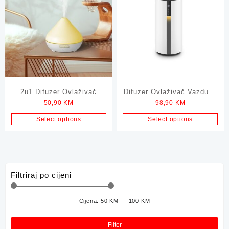
2u1 Difuzer Ovlaživač
Difuzer Ovlaživač Vazduha
50,90
KM
98,90
KM
Vazduha i Lampa u 7 Boja
GREEN TECH sa
Daljinskim
Select options
Select options
Filtriraj po cijeni
Cijena:
50 KM
—
100 KM
Min
Mak
cije
cije
Filter