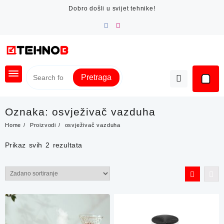
Skip
Dobro došli u svijet tehnike!
to
content
Pretraga
Oznaka:
osvježivač vazduha
Home
Proizvodi
osvježivač vazduha
Prikaz svih 2 rezultata