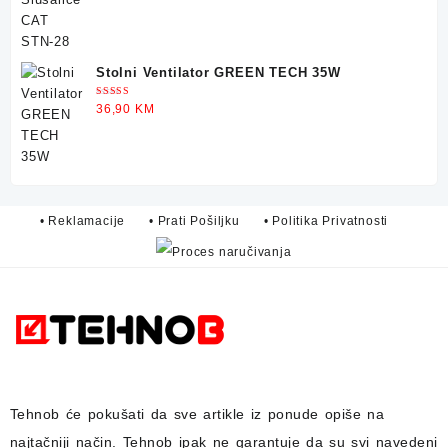
5.00
od 5
Stolni Ventilator GREEN TECH 35W
Ocjenjeno
36,90
KM
5.00
od 5
• Reklamacije
• Prati Pošiljku
• Politika Privatnosti
Tehnob
će pokušati da sve artikle iz ponude opiše na
najtačniji način.
Tehnob
ipak ne garantuje da su svi navedeni