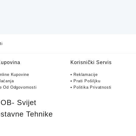
ti
Kupovina
Korisnički Servis
Online Kupovine
• Reklamacije
laćanja
• Prati Pošiljku
je Od Odgovornosti
• Politika Privatnosti
B- Svijet
stavne Tehnike