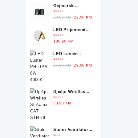
Gejmerski
Zvučnici sa
Ocjenjeno
Original
Current
30,90
KM
22,90
KM
Osvjetljenjem X-
5.00
od 5
price
price
TRIKE
LED Prijenosni
was:
is:
Reflektor GREEN
30,90 KM.
22,90 KM.
Ocjenjeno
108,90
KM
TECH 50-25W
5.00
od 5
LED Luster
PHILIPS 8W 4000K
Ocjenjeno
Original
Current
36,90
KM
29,90
KM
5.00
od 5
price
price
was:
is:
36,90 KM.
29,90 KM.
Dječje Wirelles
Slušalice CAT
Ocjenjeno
33,90
KM
STN-28
5.00
od 5
Stolni Ventilator
GREEN TECH 35W