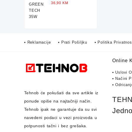
Ocjenjeno
36,90
KM
5.00
od 5
• Reklamacije
• Prati Pošiljku
• Politika Privatnos
Online 
• Uslovi 
• Načini P
• Odrican
Tehnob
će pokušati da sve artikle iz
TEHNO
ponude opiše na najtačniji način.
Jedno
Tehnob
ipak ne garantuje da su svi
navedeni podaci u vezi proizvoda u
potpunosti
tačni i bez grešaka.