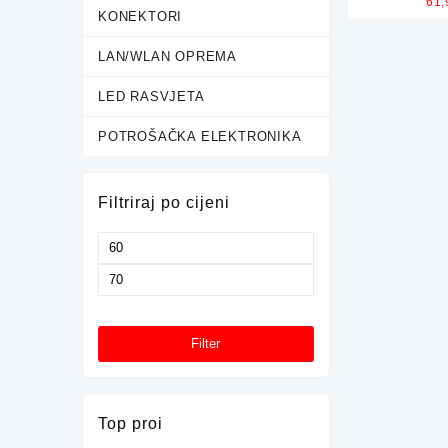
61
40.9 
KONEKTORI
LAN/WLAN OPREMA
LED RASVJETA
POTROŠAČKA ELEKTRONIKA
Filtriraj po cijeni
Minimalna
cijena
Maksimalna
cijena
Filter
Top proi