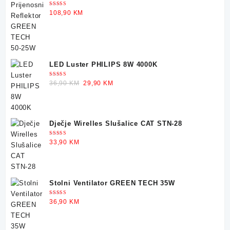
25W
30,90 KM.
22,90 KM.
Ocjenjeno
108,90
KM
5.00
od 5
LED Luster PHILIPS 8W 4000K
Ocjenjeno
Original
Current
36,90
KM
29,90
KM
5.00
od 5
price
price
was:
is:
36,90 KM.
29,90 KM.
Dječje Wirelles Slušalice CAT STN-28
Ocjenjeno
33,90
KM
5.00
od 5
Stolni Ventilator GREEN TECH 35W
Ocjenjeno
36,90
KM
5.00
od 5