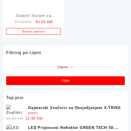
Solarni Sistem za
Original
Current
89,90
KM
81,00
KM
Vikendice 3u1 – Radio,
price
price
Punjač, Lampa
Select options
was:
is:
89,90 KM.
81,00 KM.
Filtriraj po cijeni
Cijena:
—
Min
Mak
cije
cije
Filter
Top proi
Gejmerski Zvučnici sa Osvjetljenjem X-TRIKE
Ocjenjeno
Original
Current
30,90
KM
22,90
KM
5.00
od 5
price
price
LED Prijenosni Reflektor GREEN TECH 50-
was:
is: