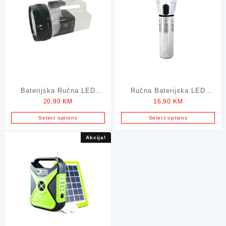
Baterijska Ručna LED
Ručna Baterijska LED
20,90
KM
16,90
KM
Lampa sa 3 Nivoa
Lampa GREEN TECH
Svjetlosti
Select options
Select options
Akcija!