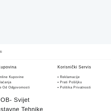
ti
Kupovina
Korisnički Servis
Online Kupovine
• Reklamacije
laćanja
• Prati Pošiljku
je Od Odgovornosti
• Politika Privatnosti
B- Svijet
stavne Tehnike