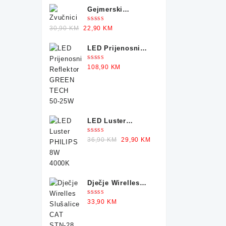
Gejmerski
Zvučnici sa
Ocjenjeno
Original
Current
30,90
KM
22,90
KM
Osvjetljenjem X-
5.00
od 5
price
price
TRIKE
LED Prijenosni
was:
is:
Reflektor GREEN
30,90 KM.
22,90 KM.
Ocjenjeno
108,90
KM
TECH 50-25W
5.00
od 5
LED Luster
PHILIPS 8W 4000K
Ocjenjeno
Original
Current
36,90
KM
29,90
KM
5.00
od 5
price
price
was:
is:
36,90 KM.
29,90 KM.
Dječje Wirelles
Slušalice CAT
Ocjenjeno
33,90
KM
STN-28
5.00
od 5