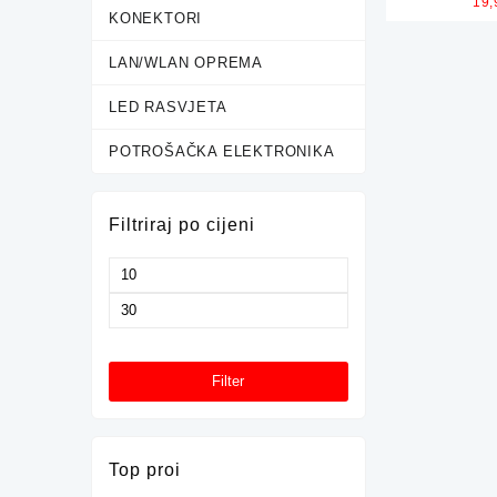
19
3W
KONEKTORI
LAN/WLAN OPREMA
LED RASVJETA
POTROŠAČKA ELEKTRONIKA
Filtriraj po cijeni
Minimalna
cijena
Maksimalna
cijena
Filter
Top proi