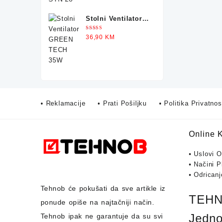
Stolni Ventilator
GREEN TECH 35W
Ocjenjeno
36,90
KM
5.00
od 5
• Reklamacije
• Prati Pošiljku
• Politika Privatnos
Online 
• Uslovi 
• Načini P
• Odrican
Tehnob
će pokušati da sve artikle iz
TEHNO
ponude opiše na najtačniji način.
Jedno
Tehnob
ipak ne garantuje da su svi