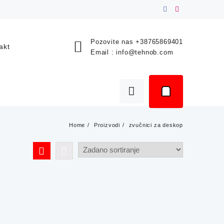
Pozovite nas
+38765869401
akt
Email :
info@tehnob.com
Home
Proizvodi
zvučnici za deskop