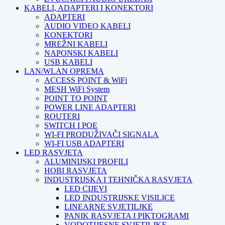
KABELI, ADAPTERI I KONEKTORI
ADAPTERI
AUDIO VIDEO KABELI
KONEKTORI
MREŽNI KABELI
NAPONSKI KABELI
USB KABELI
LAN/WLAN OPREMA
ACCESS POINT & WiFi
MESH WiFi System
POINT TO POINT
POWER LINE ADAPTERI
ROUTERI
SWITCH I POE
WI-FI PRODUŽIVAČI SIGNALA
WI-FI USB ADAPTERI
LED RASVJETA
ALUMINIJSKI PROFILI
HOBI RASVJETA
INDUSTRIJSKA I TEHNIČKA RASVJETA
LED CIJEVI
LED INDUSTRIJSKE VISILICE
LINEARNE SVJETILJKE
PANIK RASVJETA I PIKTOGRAMI
VODOTIJESNE SVJETILJKE