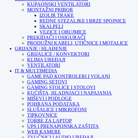
KUPAONSKI VENTILATORI
MONTAŽNI PRIBOR
IZOLIR TRAKE
REDNE STEZALJKE I BRZE SPOJNICE
SKALPELI
VEZICE I OBUJMICE
PREKIDAČI I OSIGURAČI
PRODUŽNI KABELI, UTIČNICE I MOTALICE
GRIJANJE / HLAĐENJE
GRIJALICE / KONVEKTORI
KLIMA UREĐAJI
VENTILATORI
IT & MULTIMEDIA
GAME PAD KONTROLERI I VOLANI
GAMING SETOVI
GAMING STOLICE I STOLOVI
KUĆIŠTA, HLADNJACI I NAPAJANJA
MIŠEVI I PODLOGE
POHRANA PODATAKA
SLUŠALICE I MIKROFONI
TIPKOVNICE
TORBE ZA LAPTOP
UPS I PRENAPONSKA ZAŠTITA
WEB KAMERE
ZVUČNICI I AUDIO UREĐAJI