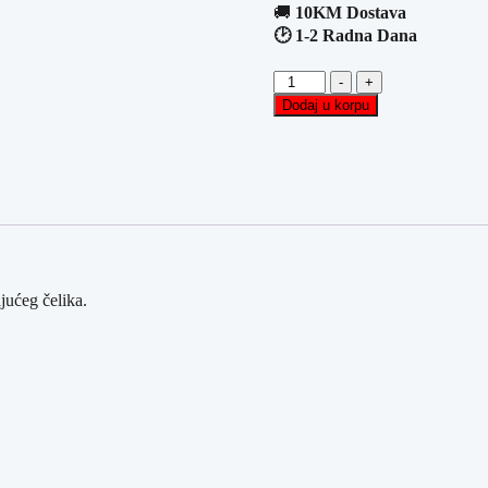
🚚
10KM Dostava
🕑 1-2 Radna Dana
Ručni
-
+
Mikser
Dodaj u korpu
IDEEN
WELT
sa
5
Brizina
300W
količina
jućeg čelika.