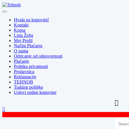
Skip
to
content
Hvala na kupovini!
Kontakt
Korpa
Lista Želja
Moj Profil
Načini Plaćanja
O nama
Odricanje od odgovornosti
Plaćanje
Politika privatnosti
Prodavnica
Reklamacije
TEHNOB
Traking pošiljke
Uslovi online kupovine