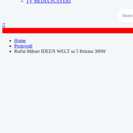
TV MEDIA PLAYERI
Home
Proizvodi
Ručni Mikser IDEEN WELT sa 5 Brizina 300W