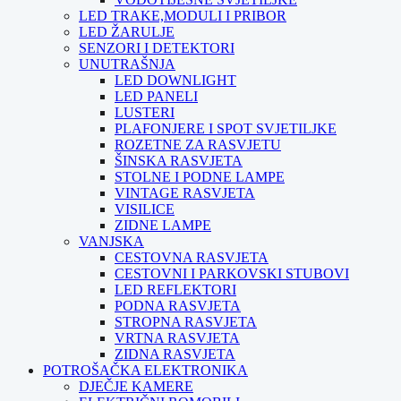
LED TRAKE,MODULI I PRIBOR
LED ŽARULJE
SENZORI I DETEKTORI
UNUTRAŠNJA
LED DOWNLIGHT
LED PANELI
LUSTERI
PLAFONJERE I SPOT SVJETILJKE
ROZETNE ZA RASVJETU
ŠINSKA RASVJETA
STOLNE I PODNE LAMPE
VINTAGE RASVJETA
VISILICE
ZIDNE LAMPE
VANJSKA
CESTOVNA RASVJETA
CESTOVNI I PARKOVSKI STUBOVI
LED REFLEKTORI
PODNA RASVJETA
STROPNA RASVJETA
VRTNA RASVJETA
ZIDNA RASVJETA
POTROŠAČKA ELEKTRONIKA
DJEČJE KAMERE