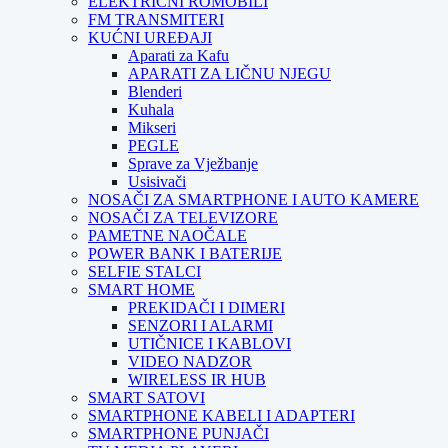
ELEKTRIČNI ROMOBILI
FM TRANSMITERI
KUĆNI UREĐAJI
Aparati za Kafu
APARATI ZA LIČNU NJEGU
Blenderi
Kuhala
Mikseri
PEGLE
Sprave za Vježbanje
Usisivači
NOSAČI ZA SMARTPHONE I AUTO KAMERE
NOSAČI ZA TELEVIZORE
PAMETNE NAOČALE
POWER BANK I BATERIJE
SELFIE STALCI
SMART HOME
PREKIDAČI I DIMERI
SENZORI I ALARMI
UTIČNICE I KABLOVI
VIDEO NADZOR
WIRELESS IR HUB
SMART SATOVI
SMARTPHONE KABELI I ADAPTERI
SMARTPHONE PUNJAČI