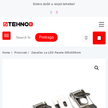
Skip
Dobro došli u svijet tehnike!
to
content
Pretraga
Home
Proizvodi
Zakačke za LED Panele 595x595mm