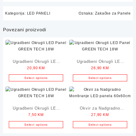
Kategorija:
LED PANELI
Oznaka:
Zakačke za Panele
Povezani proizvodi
Ugradbeni Okrugli LED
Ugradbeni Okrugli LED
20,90
KM
26,90
KM
Panel GREEN TECH 18W
Panel GREEN TECH 24W
Select options
Select options
Ugradbeni Okrugli LED
Okvir za Nadgradno
7,50
KM
27,90
KM
Panel GREEN TECH 3W
Montiranje LED panela
60x60cm
Select options
Select options