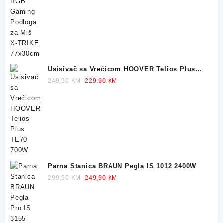
price
price
was:
is:
32,90 KM.
23,90 KM.
Usisivač sa Vrećicom HOOVER Telios Plus
TE70 700W
Original
Current
249,90
KM
229,90
KM
price
price
was:
is:
249,90 KM.
229,90 KM.
Parna Stanica BRAUN Pegla IS 1012 2400W
Original
Current
299,90
KM
249,90
KM
price
price
was:
is:
299,90 KM.
249,90 KM.