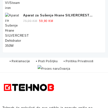
Aparat za Sušenje Hrane SILVERCREST
Dehidrator 350W
Original
Current
75,00
KM
59,90
KM
price
price
was:
is:
75,00 KM.
59,90 KM.
• Reklamacije
• Prati Pošiljku
• Politika Privatnosti
Tehnob
će pokušati da sve artikle iz ponude opiše na