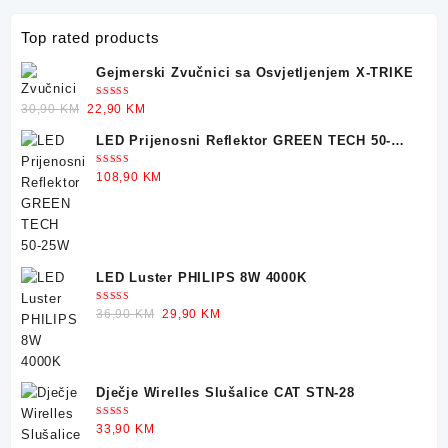
Top rated products
Gejmerski Zvučnici sa Osvjetljenjem X-TRIKE
Ocjenjeno
Original
Current
30,90
KM
22,90
KM
5.00
od 5
price
price
LED Prijenosni Reflektor GREEN TECH 50-
was:
is:
25W
30,90 KM.
22,90 KM.
Ocjenjeno
108,90
KM
5.00
od 5
LED Luster PHILIPS 8W 4000K
Ocjenjeno
Original
Current
36,90
KM
29,90
KM
5.00
od 5
price
price
was:
is:
36,90 KM.
29,90 KM.
Dječje Wirelles Slušalice CAT STN-28
Ocjenjeno
33,90
KM
5.00
od 5