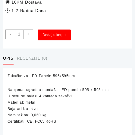
🚚
10KM Dostava
🕑 1-2 Radna Dana
Zakačke
Alternative:
-
+
Dodaj u korpu
za
LED
Panele
595x595mm
OPIS
RECENZIJE (0)
količina
Zakačke za LED Panele 595x595mm
Namjena: ugradna montaža LED panela 595 x 595 mm
U setu se nalazi 4 komada zakački
Materijal: metal
Boja artikla: siva
Neto težina: 0,060 kg
Certifikati: CE, FCC, RoHS