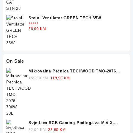
Stolni Ventilator GREEN TECH 35W
Ocjenjeno
36,90
KM
5.00
od 5
On Sale
Mikrovalna Pećnica TECHWOOD TMO-2076
700W 20L
Original
Current
159,90
KM
119,90
KM
price
price
was:
is:
159,90 KM.
119,90 KM.
Svjetleća RGB Gaming Podloga za Miš X-
TRIKE 77x30cm
Original
Current
32,90
KM
23,90
KM