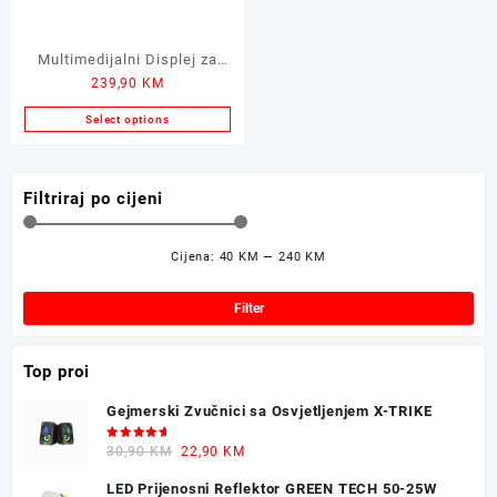
Multimedijalni Displej za
239,90
KM
Auto SENCOR SCT M1090
Select options
Filtriraj po cijeni
Cijena:
40 KM
—
240 KM
Min
Mak
cij
cij
Filter
Top proi
Gejmerski Zvučnici sa Osvjetljenjem X-TRIKE
Ocjenjeno
Original
Current
30,90
KM
22,90
KM
5.00
od 5
price
price
LED Prijenosni Reflektor GREEN TECH 50-25W
was:
is: