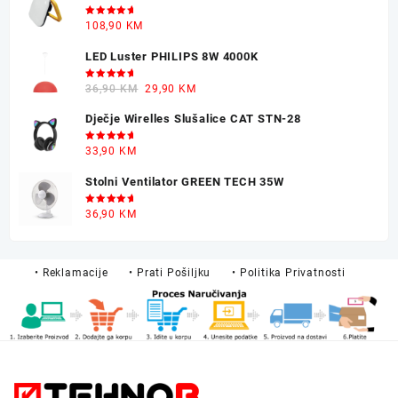
30,90 KM.
22,90 KM.
Ocjenjeno
108,90
KM
5.00
od 5
LED Luster PHILIPS 8W 4000K
Ocjenjeno
Original
Current
36,90
KM
29,90
KM
5.00
od 5
price
price
Dječje Wirelles Slušalice CAT STN-28
was:
is:
36,90 KM.
29,90 KM.
Ocjenjeno
33,90
KM
5.00
od 5
Stolni Ventilator GREEN TECH 35W
Ocjenjeno
36,90
KM
5.00
od 5
• Reklamacije
• Prati Pošiljku
• Politika Privatnosti