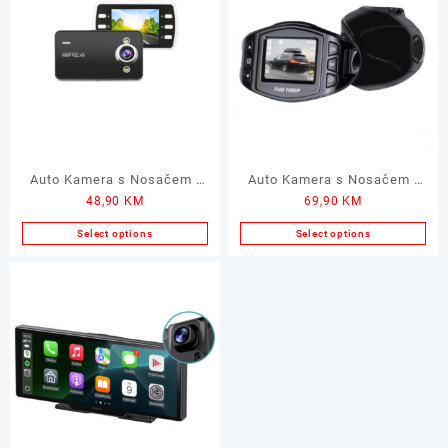
Auto Kamera s Nosačem i
Auto Kamera s Nosačem i
48,90
KM
69,90
KM
Punjačem OEM 1080P
Punjačem SMARTWARES
1080P
Select options
Select options