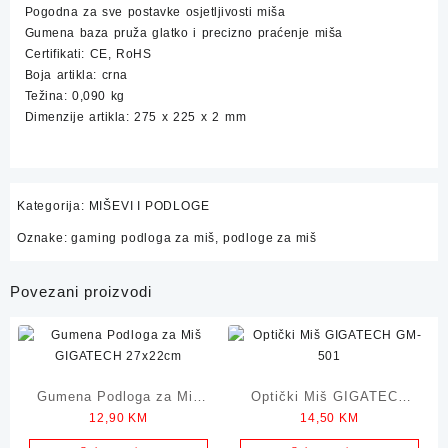
Pogodna za sve postavke osjetljivosti miša
Gumena baza pruža glatko i precizno praćenje miša
Certifikati: CE, RoHS
Boja artikla: crna
Težina: 0,090 kg
Dimenzije artikla: 275 x 225 x 2 mm
Kategorija:
MIŠEVI I PODLOGE
Oznake:
gaming podloga za miš
,
podloge za miš
Povezani proizvodi
Gumena Podloga za Miš
Optički Miš GIGATECH
12,90
KM
14,50
KM
GIGATECH 27x22cm
GM-501