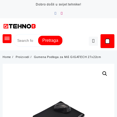
Skip
Dobro došli u svijet tehnike!
to
content
Pretraga
Home
Proizvodi
Gumena Podloga za Miš GIGATECH 27x22cm