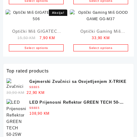
Select options
Select options
Akcija!
Optički Miš GIGATECH
Optički Gaming Miš
Original
Current
15,50
KM
7,90
KM
33,90
KM
GM-506
GOOD GAME GG-M37
price
price
Select options
Select options
was:
is:
15,50 KM.
7,90 KM.
Top rated products
Gejmerski Zvučnici sa Osvjetljenjem X-TRIKE
Ocjenjeno
Original
Current
30,90
KM
22,90
KM
5.00
od 5
price
price
LED Prijenosni Reflektor GREEN TECH 50-
was:
is:
25W
30,90 KM.
22,90 KM.
Ocjenjeno
108,90
KM
5.00
od 5