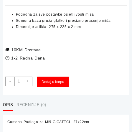
Pogodna za sve postavke osjetljivosti miša
Gumena baza pruža glatko i precizno praćenje miša
Dimenzije artikla: 275 x 225 x 2 mm
🚚
10KM Dostava
🕑 1-2 Radna Dana
Gumena
Alternative:
-
+
Dodaj u korpu
Podloga
za
Miš
GIGATECH
OPIS
RECENZIJE (0)
27x22cm
količina
Gumena Podloga za Miš GIGATECH 27x22cm