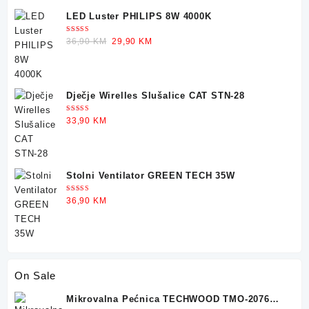
LED Luster PHILIPS 8W 4000K
Ocjenjeno
Original
Current
36,90
KM
29,90
KM
5.00
od 5
price
price
was:
is:
36,90 KM.
29,90 KM.
Dječje Wirelles Slušalice CAT STN-28
Ocjenjeno
33,90
KM
5.00
od 5
Stolni Ventilator GREEN TECH 35W
Ocjenjeno
36,90
KM
5.00
od 5
On Sale
Mikrovalna Pećnica TECHWOOD TMO-2076