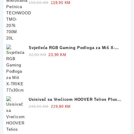
700W 20L
Original
Current
159,90
KM
119,90
KM
price
price
was:
is:
159,90 KM.
119,90 KM.
Svjetleća RGB Gaming Podloga za Miš X-
TRIKE 77x30cm
Original
Current
32,90
KM
23,90
KM
price
price
was:
is:
32,90 KM.
23,90 KM.
Usisivač sa Vrećicom HOOVER Telios Plus
TE70 700W
Original
Current
249,90
KM
229,90
KM
price
price
was:
is:
249,90 KM.
229,90 KM.