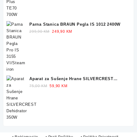
Parna Stanica BRAUN Pegla IS 1012 2400W
Original
Current
299,90
KM
249,90
KM
price
price
was:
is:
299,90 KM.
249,90 KM.
Aparat za Sušenje Hrane SILVERCREST
Dehidrator 350W
Original
Current
75,00
KM
59,90
KM
price
price
was:
is:
75,00 KM.
59,90 KM.
• Reklamacije
• Prati Pošiljku
• Politika Privatnosti