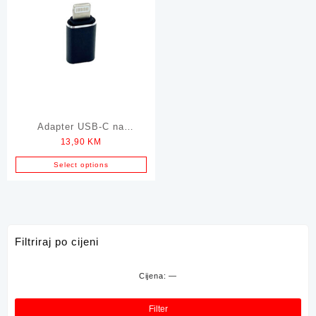
Adapter USB-C na
13,90
KM
Lightning MAXLIFE
Select options
Filtriraj po cijeni
Cijena:
—
Min
Mak
cije
cije
Filter