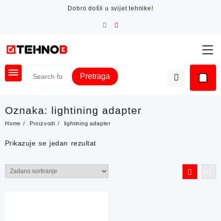
Skip
Dobro došli u svijet tehnike!
to
content
Pretraga
Oznaka:
lightining adapter
Home
Proizvodi
lightining adapter
Prikazuje se jedan rezultat