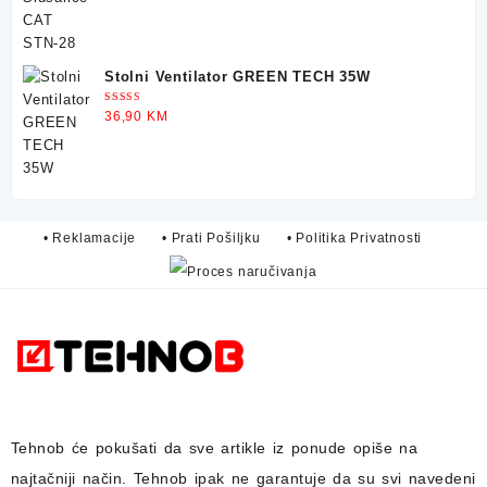
Stolni Ventilator GREEN TECH 35W
Ocjenjeno
36,90
KM
5.00
od 5
• Reklamacije
• Prati Pošiljku
• Politika Privatnosti
Tehnob
će pokušati da sve artikle iz ponude opiše na
najtačniji način.
Tehnob
ipak ne garantuje da su svi navedeni