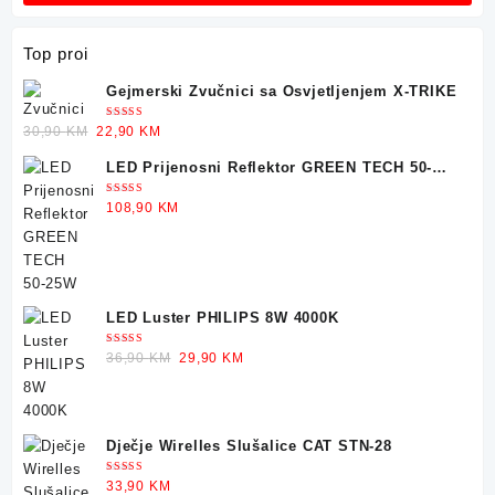
Top proi
Gejmerski Zvučnici sa Osvjetljenjem X-TRIKE
Ocjenjeno
Original
Current
30,90
KM
22,90
KM
5.00
od 5
price
price
LED Prijenosni Reflektor GREEN TECH 50-
was:
is:
25W
30,90 KM.
22,90 KM.
Ocjenjeno
108,90
KM
5.00
od 5
LED Luster PHILIPS 8W 4000K
Ocjenjeno
Original
Current
36,90
KM
29,90
KM
5.00
od 5
price
price
was:
is:
36,90 KM.
29,90 KM.
Dječje Wirelles Slušalice CAT STN-28
Ocjenjeno
33,90
KM
5.00
od 5