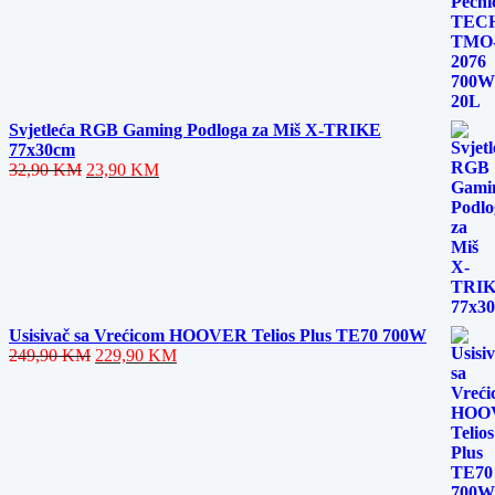
price
price
was:
is:
159,90 KM.
119,90 KM.
Svjetleća RGB Gaming Podloga za Miš X-TRIKE
77x30cm
Original
Current
32,90
KM
23,90
KM
price
price
was:
is:
32,90 KM.
23,90 KM.
Usisivač sa Vrećicom HOOVER Telios Plus TE70 700W
Original
Current
249,90
KM
229,90
KM
price
price
was:
is:
249,90 KM.
229,90 KM.