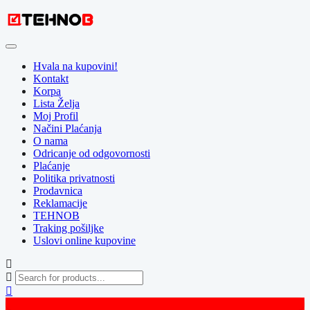
Skip
to
content
Hvala na kupovini!
Kontakt
Korpa
Lista Želja
Moj Profil
Načini Plaćanja
O nama
Odricanje od odgovornosti
Plaćanje
Politika privatnosti
Prodavnica
Reklamacije
TEHNOB
Traking pošiljke
Uslovi online kupovine