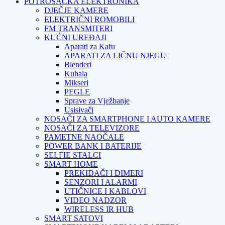
POTROŠAČKA ELEKTRONIKA
DJEČJE KAMERE
ELEKTRIČNI ROMOBILI
FM TRANSMITERI
KUĆNI UREĐAJI
Aparati za Kafu
APARATI ZA LIČNU NJEGU
Blenderi
Kuhala
Mikseri
PEGLE
Sprave za Vježbanje
Usisivači
NOSAČI ZA SMARTPHONE I AUTO KAMERE
NOSAČI ZA TELEVIZORE
PAMETNE NAOČALE
POWER BANK I BATERIJE
SELFIE STALCI
SMART HOME
PREKIDAČI I DIMERI
SENZORI I ALARMI
UTIČNICE I KABLOVI
VIDEO NADZOR
WIRELESS IR HUB
SMART SATOVI