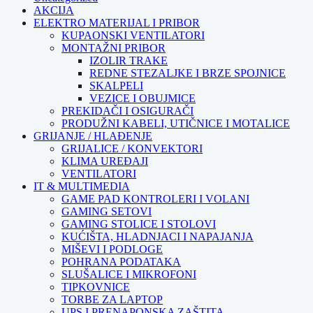
AKCIJA
ELEKTRO MATERIJAL I PRIBOR
KUPAONSKI VENTILATORI
MONTAŽNI PRIBOR
IZOLIR TRAKE
REDNE STEZALJKE I BRZE SPOJNICE
SKALPELI
VEZICE I OBUJMICE
PREKIDAČI I OSIGURAČI
PRODUŽNI KABELI, UTIČNICE I MOTALICE
GRIJANJE / HLAĐENJE
GRIJALICE / KONVEKTORI
KLIMA UREĐAJI
VENTILATORI
IT & MULTIMEDIA
GAME PAD KONTROLERI I VOLANI
GAMING SETOVI
GAMING STOLICE I STOLOVI
KUĆIŠTA, HLADNJACI I NAPAJANJA
MIŠEVI I PODLOGE
POHRANA PODATAKA
SLUŠALICE I MIKROFONI
TIPKOVNICE
TORBE ZA LAPTOP
UPS I PRENAPONSKA ZAŠTITA