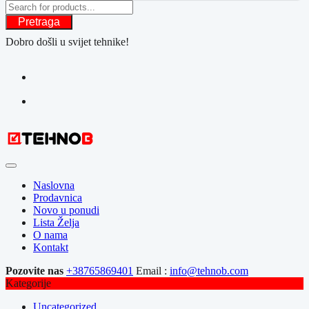
Pretraga
Dobro došli u svijet tehnike!
Naslovna
Prodavnica
Novo u ponudi
Lista Želja
O nama
Kontakt
Pozovite nas
+38765869401
Email :
info@tehnob.com
Kategorije
Uncategorized