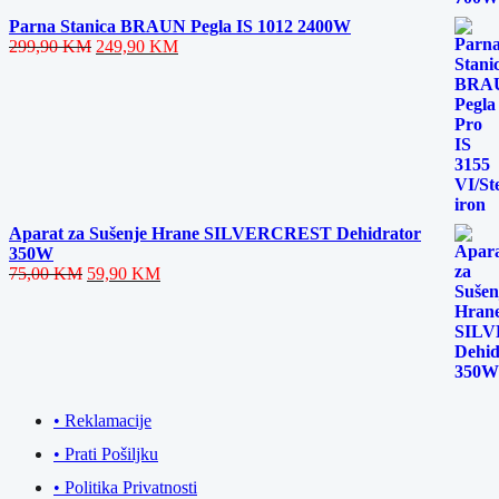
Parna Stanica BRAUN Pegla IS 1012 2400W
Original
Current
299,90
KM
249,90
KM
price
price
was:
is:
299,90 KM.
249,90 KM.
Aparat za Sušenje Hrane SILVERCREST Dehidrator
350W
Original
Current
75,00
KM
59,90
KM
price
price
was:
is:
75,00 KM.
59,90 KM.
• Reklamacije
• Prati Pošiljku
• Politika Privatnosti