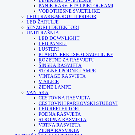
LINEARNE SVJETILJKE
PANIK RASVJETA I PIKTOGRAMI
VODOTIJESNE SVJETILJKE
LED TRAKE,MODULI I PRIBOR
LED ŽARULJE
SENZORI I DETEKTORI
UNUTRAŠNJA
LED DOWNLIGHT
LED PANELI
LUSTERI
PLAFONJERE I SPOT SVJETILJKE
ROZETNE ZA RASVJETU
ŠINSKA RASVJETA
STOLNE I PODNE LAMPE
VINTAGE RASVJETA
VISILICE
ZIDNE LAMPE
VANJSKA
CESTOVNA RASVJETA
CESTOVNI I PARKOVSKI STUBOVI
LED REFLEKTORI
PODNA RASVJETA
STROPNA RASVJETA
VRTNA RASVJETA
ZIDNA RASVJETA