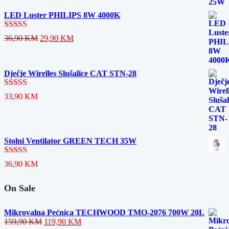
LED Luster PHILIPS 8W 4000K
Ocjenjeno
Original
Current
36,90
KM
29,90
KM
5.00
od 5
price
price
was:
is:
36,90 KM.
29,90 KM.
Dječje Wirelles Slušalice CAT STN-28
Ocjenjeno
33,90
KM
5.00
od 5
Stolni Ventilator GREEN TECH 35W
Ocjenjeno
36,90
KM
5.00
od 5
On Sale
Mikrovalna Pećnica TECHWOOD TMO-2076 700W 20L
Original
Current
159,90
KM
119,90
KM