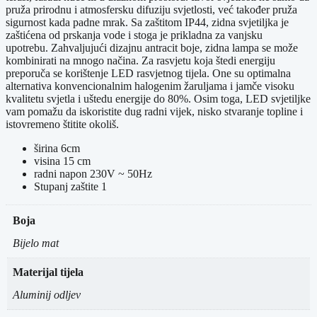
pruža prirodnu i atmosfersku difuziju svjetlosti, već također pruža
sigurnost kada padne mrak.
Sa zaštitom IP44, zidna svjetiljka je
zaštićena od prskanja vode i stoga je prikladna za vanjsku
upotrebu.
Zahvaljujući dizajnu antracit boje, zidna lampa se može
kombinirati na mnogo načina.
Za rasvjetu koja štedi energiju
preporuča se korištenje LED rasvjetnog tijela.
One su optimalna
alternativa konvencionalnim halogenim žaruljama i jamče visoku
kvalitetu svjetla i uštedu energije do 80%.
Osim toga, LED svjetiljke
vam pomažu da iskoristite dug radni vijek, nisko stvaranje topline i
istovremeno štitite okoliš.
širina
6cm
visina
15 cm
radni napon 230V ~ 50Hz
Stupanj zaštite 1
Boja
Bijelo mat
Materijal tijela
Aluminij odljev