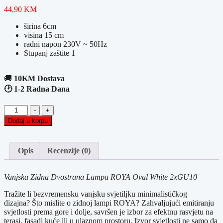
44,90
KM
širina
6cm
visina
15 cm
radni napon 230V ~ 50Hz
Stupanj zaštite 1
🚚
10KM Dostava
🕑 1-2 Radna Dana
Vanjska
-
+
Zidna
Dodaj u korpu
Dvostrana
Lampa
ROYA
Opis
Recenzije (0)
Oval
White
2xGU10
Vanjska Zidna Dvostrana Lampa ROYA Oval White 2xGU10
količina
Tražite li bezvremensku vanjsku svjetiljku minimalističkog
dizajna?
Što mislite o zidnoj lampi ROYA?
Zahvaljujući emitiranju
svjetlosti prema gore i dolje, savršen je izbor za efektnu rasvjetu na
terasi, fasadi kuće ili u ulaznom prostoru.
Izvor svjetlosti ne samo da