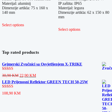
Materijal: aluminij
IP zaštita: IP65
Dimenzije artikla: 75 x 160 x
Materijal: legura
140 mm
Dimenzije artikla: 62 x 150 x 80
mm
Select options
Select options
Top rated products
Gejmerski Zvučnici sa Osvjetljenjem X-TRIKE
Ocjenjeno
Original
Current
30,90
KM
22,90
KM
5.00
od 5
price
price
LED Prijenosni Reflektor GREEN TECH 50-25W
was:
is:
30,90 KM.
22,90 KM.
Ocjenjeno
108,90
KM
5.00
od 5