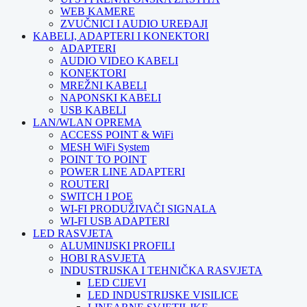
WEB KAMERE
ZVUČNICI I AUDIO UREĐAJI
KABELI, ADAPTERI I KONEKTORI
ADAPTERI
AUDIO VIDEO KABELI
KONEKTORI
MREŽNI KABELI
NAPONSKI KABELI
USB KABELI
LAN/WLAN OPREMA
ACCESS POINT & WiFi
MESH WiFi System
POINT TO POINT
POWER LINE ADAPTERI
ROUTERI
SWITCH I POE
WI-FI PRODUŽIVAČI SIGNALA
WI-FI USB ADAPTERI
LED RASVJETA
ALUMINIJSKI PROFILI
HOBI RASVJETA
INDUSTRIJSKA I TEHNIČKA RASVJETA
LED CIJEVI
LED INDUSTRIJSKE VISILICE