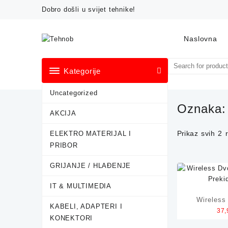
Skip
Dobro došli u svijet tehnike!
to
content
Naslovna
Kategorije
Uncategorized
Oznaka
AKCIJA
Prikaz svih 2 
ELEKTRO MATERIJAL I
PRIBOR
GRIJANJE / HLAĐENJE
IT & MULTIMEDIA
Wireless
KABELI, ADAPTERI I
37
Pametni P
KONEKTORI