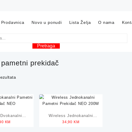
Prodavnica
Novo u ponudi
Lista Želja
O nama
Kont
Pretraga
:
pametni prekidač
rezultata
 Dvokanalni
Wireless Jednokanalni
,90
KM
34,90
KM
rekidač NEO
Pametni Prekidač NEO
200W