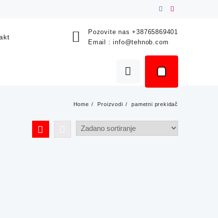
Pozovite nas
+38765869401
akt
Email :
info@tehnob.com
Home
Proizvodi
pametni prekidač