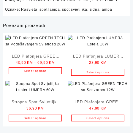
Oznake:
Rasvjeta
,
spot lampa
,
spot svjetiljka
,
zidna lampa
Povezani proizvodi
LED Plafonjera GREEN
LED Plafonjera LUMERA
Price
43,90
KM
–
69,90
KM
28,90
KM
TECH sa Podešavanjem
Estela 18W
range:
Svjetlosti
Select options
Select options
43,90 KM
This
through
product
69,90 KM
has
multiple
Stropna Spot Svijetiljka
variants.
LED Plafonjera GREEN
The
36,90
KM
47,90
KM
Luster LUMERA 60W
TECH sa Senzorom 12W
options
Select options
Select options
may
be