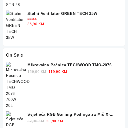
Stolni Ventilator GREEN TECH 35W
Ocjenjeno
36,90
KM
5.00
od 5
On Sale
Mikrovalna Pećnica TECHWOOD TMO-2076
700W 20L
Original
Current
159,90
KM
119,90
KM
price
price
was:
is:
159,90 KM.
119,90 KM.
Svjetleća RGB Gaming Podloga za Miš X-
TRIKE 77x30cm
Original
Current
32,90
KM
23,90
KM
price
price