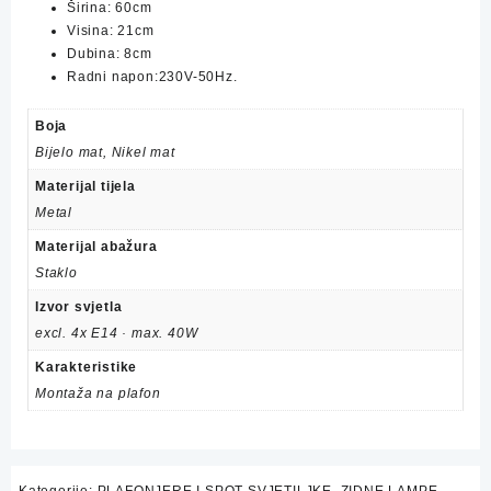
Širina:
60cm
Visina:
21cm
Dubina:
8cm
Radni napon:230V-50Hz.
Boja
Bijelo mat, Nikel mat
Materijal tijela
Metal
Materijal abažura
Staklo
Izvor svjetla
excl. 4x E14 · max. 40W
Karakteristike
Montaža na plafon
Kategorije:
PLAFONJERE I SPOT SVJETILJKE
,
ZIDNE LAMPE