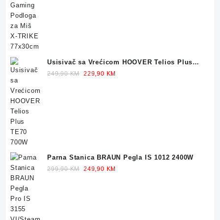
was:
is:
32,90 KM.
23,90 KM.
Usisivač sa Vrećicom HOOVER Telios Plus
TE70 700W
Original
Current
249,90
KM
229,90
KM
price
price
was:
is:
249,90 KM.
229,90 KM.
Parna Stanica BRAUN Pegla IS 1012 2400W
Original
Current
299,90
KM
249,90
KM
price
price
was:
is:
299,90 KM.
249,90 KM.