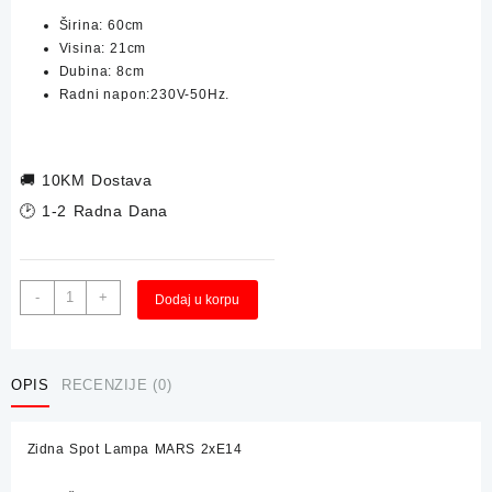
Širina:
60cm
Visina:
21cm
Dubina:
8cm
Radni napon:230V-50Hz.
🚚
10KM Dostava
🕑 1-2 Radna Dana
Zidna
Alternative:
-
+
Dodaj u korpu
Spot
Lampa
MARS
4xE14
OPIS
RECENZIJE (0)
količina
Zidna Spot Lampa MARS 2xE14