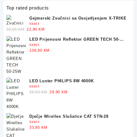
chosen
on
Top rated products
the
Gejmerski Zvučnici sa Osvjetljenjem X-TRIKE
product
page
Ocjenjeno
Original
Current
30,90
KM
22,90
KM
5.00
od 5
price
price
LED Prijenosni Reflektor GREEN TECH 50-
was:
is:
25W
30,90 KM.
22,90 KM.
Ocjenjeno
108,90
KM
5.00
od 5
LED Luster PHILIPS 8W 4000K
Ocjenjeno
Original
Current
36,90
KM
29,90
KM
5.00
od 5
price
price
was:
is:
36,90 KM.
29,90 KM.
Dječje Wirelles Slušalice CAT STN-28
Ocjenjeno
33,90
KM
5.00
od 5