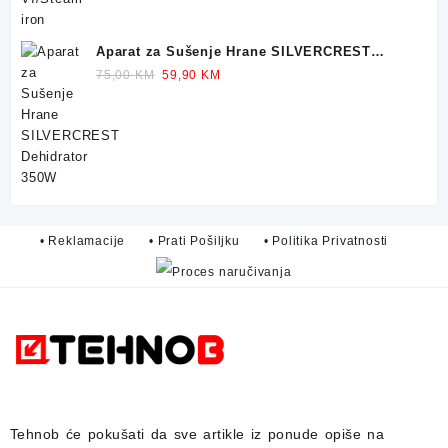
Aparat za Sušenje Hrane SILVERCREST
Dehidrator 350W
Original
Current
75,00
KM
59,90
KM
price
price
was:
is:
75,00 KM.
59,90 KM.
• Reklamacije
• Prati Pošiljku
• Politika Privatnosti
Tehnob
će pokušati da sve artikle iz ponude opiše na