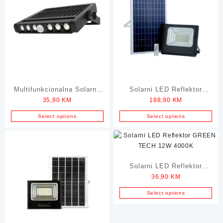
Multifunkcionalna Solarna
Solarni LED Reflektor
35,90
KM
188,90
KM
LED Lampa GREEN TECH
GREEN TECH 100W
5W 4000K
Select options
Select options
Solarni LED Reflektor
36,90
KM
GREEN TECH 12W 4000K
Select options