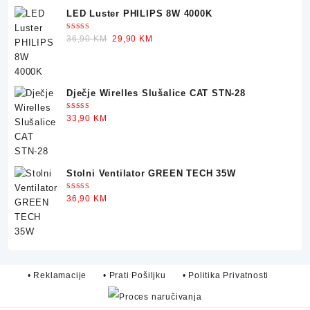
LED Luster PHILIPS 8W 4000K
Ocjenjeno
Original
Current
36,90
KM
29,90
KM
5.00
od 5
price
price
was:
is:
36,90 KM.
29,90 KM.
Dječje Wirelles Slušalice CAT STN-28
Ocjenjeno
33,90
KM
5.00
od 5
Stolni Ventilator GREEN TECH 35W
Ocjenjeno
36,90
KM
5.00
od 5
• Reklamacije
• Prati Pošiljku
• Politika Privatnosti