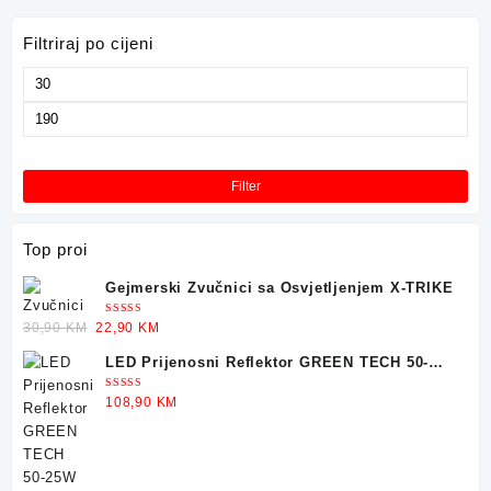
Filtriraj po cijeni
Minimalna
cijena
Maksimalna
cijena
Filter
Top proi
Gejmerski Zvučnici sa Osvjetljenjem X-TRIKE
Ocjenjeno
Original
Current
30,90
KM
22,90
KM
5.00
od 5
price
price
LED Prijenosni Reflektor GREEN TECH 50-
was:
is:
25W
30,90 KM.
22,90 KM.
Ocjenjeno
108,90
KM
5.00
od 5