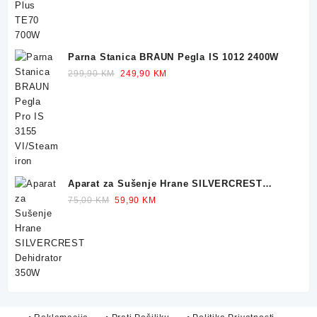
Parna Stanica BRAUN Pegla IS 1012 2400W
Original
Current
299,90
KM
249,90
KM
price
price
was:
is:
299,90 KM.
249,90 KM.
Aparat za Sušenje Hrane SILVERCREST
Dehidrator 350W
Original
Current
75,00
KM
59,90
KM
price
price
was:
is:
75,00 KM.
59,90 KM.