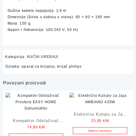
Dužina kabela napajanja: 1,9 m
Dimenzije (širina x dubina x visina): 60 × 60 × 160 mm
Masa: 150 g
Napon i frekvencija: 100-240 V, 50 Hz
Kategorija:
KUĆNI UREĐAJI
Oznake:
aparat za brijanje
,
brijač philips
Povezani proizvodi
Električno Kuhalo za Jaja
Kompaktni Odvlaživač
25,90
KM
AMBIANO 435W
74,90
KM
Prostora EASY HOME
Select options
Dehumidifer