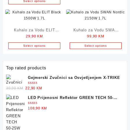
Select options
Kuhalo za Vodu ELIT
Kuhalo za Vodu SWAN
29,90
KM
99,90
KM
Black 1500W 1.7L
Nordic 2150W 1.7L
Select options
Select options
Top rated products
Gejmerski Zvučnici sa Osvjetljenjem X-TRIKE
Ocjenjeno
Original
Current
30,90
KM
22,90
KM
5.00
od 5
price
price
LED Prijenosni Reflektor GREEN TECH 50-
was:
is:
25W
30,90 KM.
22,90 KM.
Ocjenjeno
108,90
KM
5.00
od 5