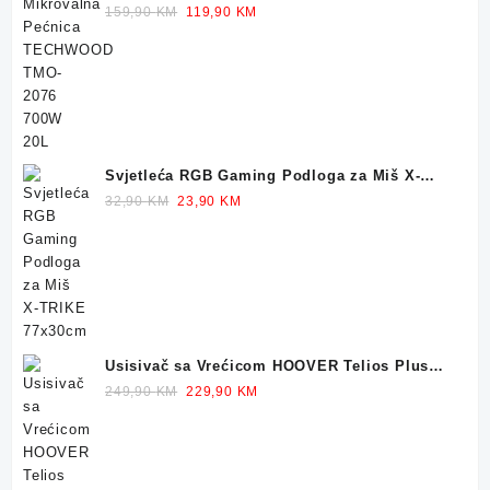
700W 20L
Original
Current
159,90
KM
119,90
KM
price
price
was:
is:
159,90 KM.
119,90 KM.
Svjetleća RGB Gaming Podloga za Miš X-
TRIKE 77x30cm
Original
Current
32,90
KM
23,90
KM
price
price
was:
is:
32,90 KM.
23,90 KM.
Usisivač sa Vrećicom HOOVER Telios Plus
TE70 700W
Original
Current
249,90
KM
229,90
KM
price
price
was:
is:
249,90 KM.
229,90 KM.