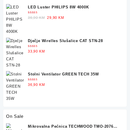
LED Luster PHILIPS 8W 4000K
Ocjenjeno
Original
Current
36,90
KM
29,90
KM
5.00
od 5
price
price
was:
is:
36,90 KM.
29,90 KM.
Dječje Wirelles Slušalice CAT STN-28
Ocjenjeno
33,90
KM
5.00
od 5
Stolni Ventilator GREEN TECH 35W
Ocjenjeno
36,90
KM
5.00
od 5
On Sale
Mikrovalna Pećnica TECHWOOD TMO-2076