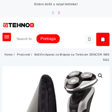
Skip
Dobro došli u svijet tehnike!
to
content
Pretraga
Home
Proizvodi
Bežični Aparat za Brijanje sa Torbicom SENCOR SMS
5011