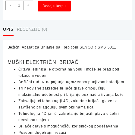
Bežični
Alternative:
-
+
Dodaj u korpu
Aparat
za
Brijanje
sa
OPIS
RECENZIJE (0)
Torbicom
SENCOR
Bežični Aparat za Brijanje sa Torbicom SENCOR SMS 5011
SMS
5011
količina
MUŠKI ELEKTRIČNI BRIJAČ
Čitava jedinica je otporna na vodu i može se prati pod
tekućom vodom
Bežični rad uz napajanje ugrađenom punjivom baterijom
Tri neovisne zakretne brijaće glave omogućuju
maksimalnu udobnost pri brijanju bez nadraživanja kože
Zahvaljujući tehnologiji 4D, zakretne brijaće glave se
savršeno prilagođuju svim oblinama lica
Tehnologija 4D jamči zakretanje brijaćih glava u četiri
neovisna smjera
Brijaće glave s mogućnošću korisničkog podešavanja
Posebni dugotrajni rezači