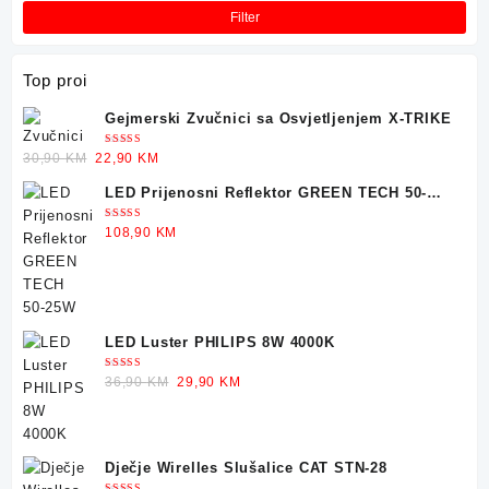
Filter
Top proi
Gejmerski Zvučnici sa Osvjetljenjem X-TRIKE
Ocjenjeno
Original
Current
30,90
KM
22,90
KM
5.00
od 5
price
price
LED Prijenosni Reflektor GREEN TECH 50-
was:
is:
25W
30,90 KM.
22,90 KM.
Ocjenjeno
108,90
KM
5.00
od 5
LED Luster PHILIPS 8W 4000K
Ocjenjeno
Original
Current
36,90
KM
29,90
KM
5.00
od 5
price
price
was:
is:
36,90 KM.
29,90 KM.
Dječje Wirelles Slušalice CAT STN-28