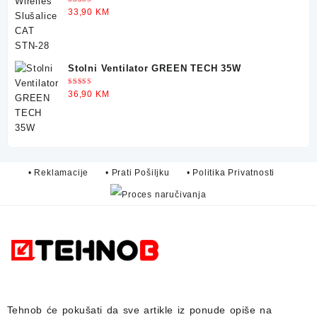
Ocjenjeno
33,90
KM
5.00
od 5
Stolni Ventilator GREEN TECH 35W
Ocjenjeno
36,90
KM
5.00
od 5
• Reklamacije
• Prati Pošiljku
• Politika Privatnosti
Tehnob
će pokušati da sve artikle iz ponude opiše na