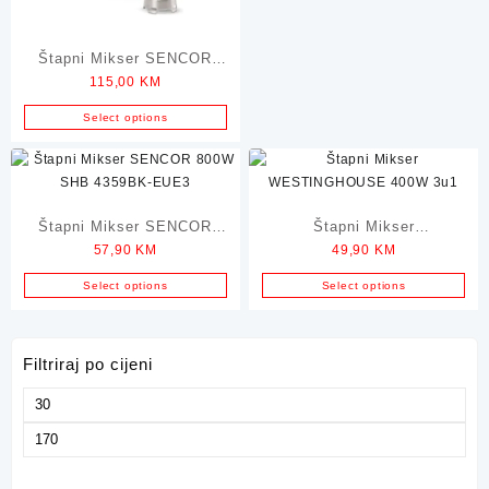
Štapni Mikser SENCOR
115,00
KM
1000W SHB 4467 TQ EUE3
Select options
Štapni Mikser SENCOR
Štapni Mikser
57,90
KM
49,90
KM
800W SHB 4359BK-EUE3
WESTINGHOUSE 400W
3u1
Select options
Select options
Filtriraj po cijeni
Minimalna
cijena
Maksimalna
cijena