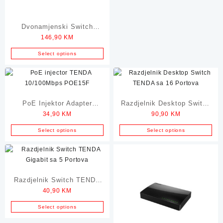
Dvonamjenski Switch
146,90
KM
CISCO Catalyst sa 24
Porta
Select options
PoE Injektor Adapter
Razdjelnik Desktop Switch
34,90
KM
90,90
KM
TENDA 10/100Mbps
TENDA sa 16 Portova
Select options
Select options
Razdjelnik Switch TENDA
40,90
KM
Gigabit sa 5 Portova
Select options