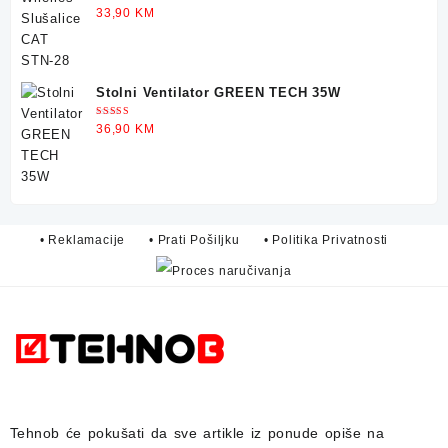
Ocjenjeno
33,90
KM
5.00
od 5
Stolni Ventilator GREEN TECH 35W
Ocjenjeno
36,90
KM
5.00
od 5
• Reklamacije
• Prati Pošiljku
• Politika Privatnosti
Tehnob
će pokušati da sve artikle iz ponude opiše na