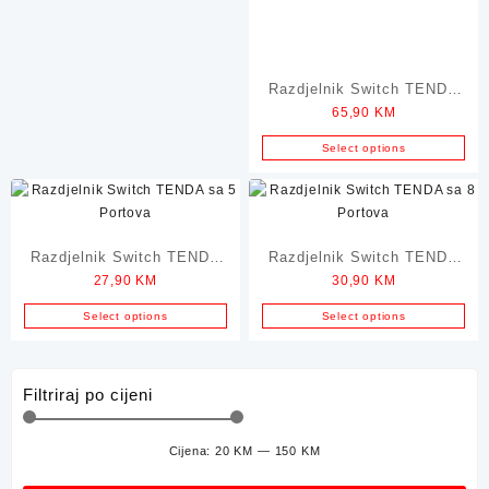
Razdjelnik Switch TENDA
65,90
KM
Gigabit sa 8 Portova
Select options
Razdjelnik Switch TENDA
Razdjelnik Switch TENDA
27,90
KM
30,90
KM
sa 5 Portova
sa 8 Portova
Select options
Select options
Filtriraj po cijeni
Cijena:
20 KM
—
150 KM
Min
Mak