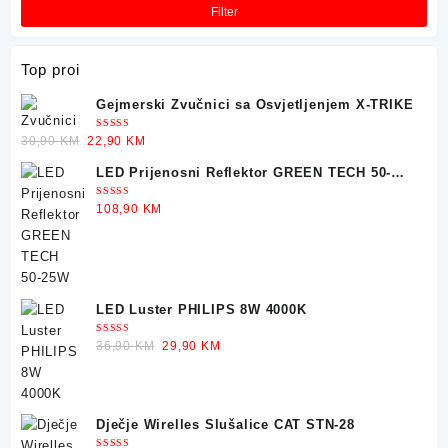
cije
cije
Filter
Top proi
Gejmerski Zvučnici sa Osvjetljenjem X-TRIKE
Ocjenjeno
Original
Current
30,90
KM
22,90
KM
5.00
od 5
price
price
LED Prijenosni Reflektor GREEN TECH 50-
was:
is:
25W
30,90 KM.
22,90 KM.
Ocjenjeno
108,90
KM
5.00
od 5
LED Luster PHILIPS 8W 4000K
Ocjenjeno
Original
Current
36,90
KM
29,90
KM
5.00
od 5
price
price
was:
is:
36,90 KM.
29,90 KM.
Dječje Wirelles Slušalice CAT STN-28