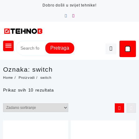
Skip
Dobro došli u svijet tehnike!
to
content
Pretraga
Oznaka:
switch
Home
Proizvodi
switch
Prikaz svih 10 rezultata