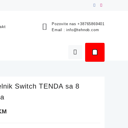
Pozovite nas
+38765869401
akt
Email :
info@tehnob.com
elnik Switch TENDA sa 8
va
KM