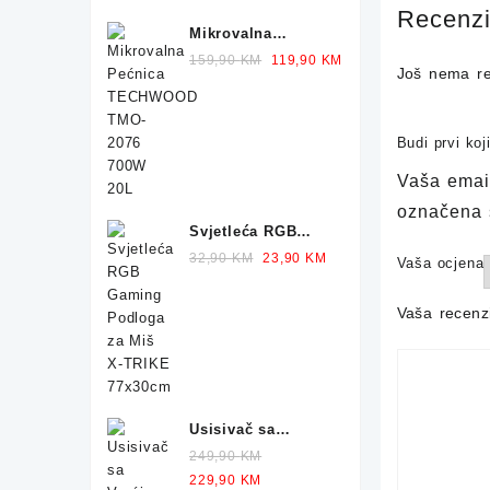
Recenzi
Mikrovalna
Pećnica
Original
Current
159,90
KM
119,90
KM
Još nema re
TECHWOOD TMO-
price
price
2076 700W 20L
was:
is:
159,90 KM.
119,90 KM.
Budi prvi ko
Vaša email
označena
Svjetleća RGB
Gaming Podloga
Original
Current
32,90
KM
23,90
KM
Vaša ocjena
za Miš X-TRIKE
price
price
77x30cm
was:
is:
Vaša recenz
32,90 KM.
23,90 KM.
Usisivač sa
Vrećicom HOOVER
249,90
KM
Telios Plus TE70
Original
Current
229,90
KM