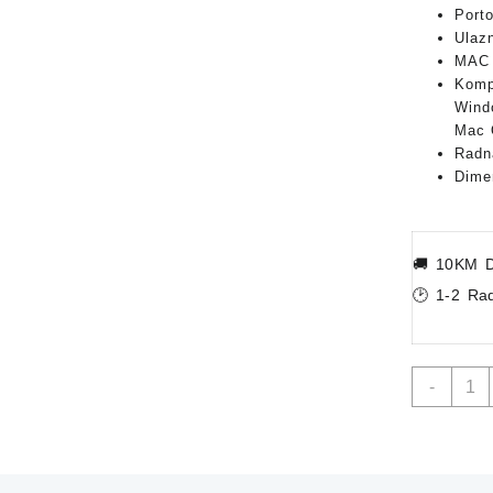
Porto
Ulazn
MAC 
Kompa
Windo
Mac
Radn
Dimen
🚚
10KM D
🕑 1-2 Ra
Razdj
-
Switc
TEND
sa
8