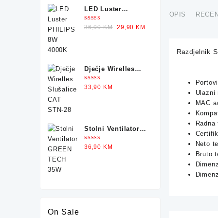
LED Luster
OPIS
RECEN
PHILIPS 8W 4000K
Ocjenjeno
Original
Current
36,90
KM
29,90
KM
5.00
od 5
price
price
was:
is:
Razdjelnik 
36,90 KM.
29,90 KM.
Dječje Wirelles
Slušalice CAT
Portovi
Ocjenjeno
33,90
KM
STN-28
5.00
od 5
Ulazni
MAC ad
Kompat
Radna 
Stolni Ventilator
Certif
GREEN TECH 35W
Neto t
Ocjenjeno
36,90
KM
5.00
od 5
Bruto t
Dimenz
Dimenz
On Sale