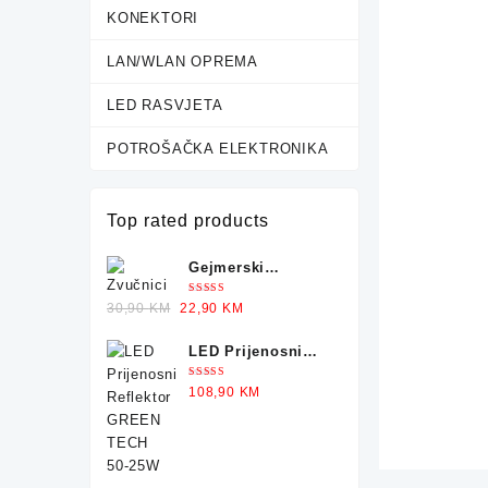
KONEKTORI
LAN/WLAN OPREMA
LED RASVJETA
POTROŠAČKA ELEKTRONIKA
Top rated products
Gejmerski
Zvučnici sa
Ocjenjeno
Original
Current
30,90
KM
22,90
KM
Osvjetljenjem X-
5.00
od 5
price
price
TRIKE
LED Prijenosni
was:
is:
Reflektor GREEN
30,90 KM.
22,90 KM.
Ocjenjeno
108,90
KM
TECH 50-25W
5.00
od 5