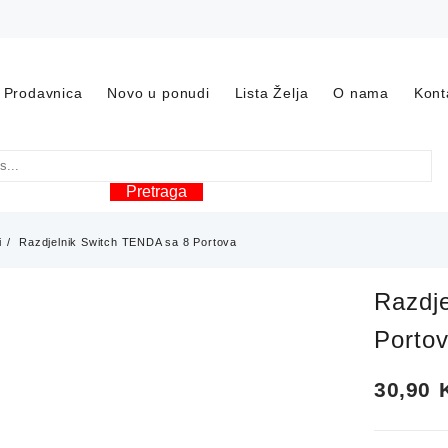
Prodavnica
Novo u ponudi
Lista Želja
O nama
Kont
Pretraga
i
Razdjelnik Switch TENDA sa 8 Portova
Razdj
Porto
30,90