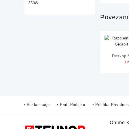
Povezani 
Deskop 
1
Gigabit
1
• Reklamacije
• Prati Pošiljku
• Politika Privatnos
Online 