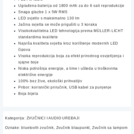
Ugrađena baterija od 1800 mAh za do 6 sati reprodukcije
Snaga glazbe 1 x 5W RMS
LED svjetlo s maksimalno 130 lm
Jačina svjetla se može prigušiti u 3 koraka
Visokokvalitetna LED tehnologija prema MÜLLER-LICHT
standardima kvalitete
Najviša kvaliteta svjetla kroz korištenje modernih LED
čipova
Visoka reprodukcija boja za efekt prirodnog osvjetljenja i
sjajne boje
Niska potrošnja energije, a time i ušteda u troškovima
električne energije
100% bez žive, ekološki prihvatljiv
Pribor: korisnički priručnik, USB kabel za punjenje
Boja bijela
Kategorija:
ZVUČNICI I AUDIO UREĐAJI
Oznake:
bluetooth zvučnik
,
Zvučnik blaupunkt
,
Zvučnik sa lampom