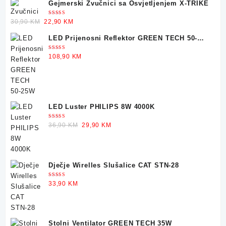
Gejmerski Zvučnici sa Osvjetljenjem X-TRIKE
Ocjenjeno
Original
Current
30,90
KM
22,90
KM
5.00
od 5
price
price
LED Prijenosni Reflektor GREEN TECH 50-
was:
is:
25W
30,90 KM.
22,90 KM.
Ocjenjeno
108,90
KM
5.00
od 5
LED Luster PHILIPS 8W 4000K
Ocjenjeno
Original
Current
36,90
KM
29,90
KM
5.00
od 5
price
price
was:
is:
36,90 KM.
29,90 KM.
Dječje Wirelles Slušalice CAT STN-28
Ocjenjeno
33,90
KM
5.00
od 5
Stolni Ventilator GREEN TECH 35W