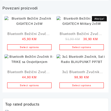
Povezani proizvodi
Akcija!
Bluetooth Bežični Zvučnik
Bluetooth Bežični Zvučnik
Original
Current
45,90
KM
51,90
KM
36,90
KM
GIGATECH 2x5W
GIGATECH Military 2x5W
price
price
Select options
Select options
was:
is:
51,90 KM.
36,90 K
Bluetooth Bežični Zvučnik
3u1 Bluetooth Zvučnik,
44,90
KM
98,90
KM
X-TRIKE sa Osvjetljenjem
Sat i Radio BLAUPUNKT
PP7BT
Select options
Select options
Top rated products