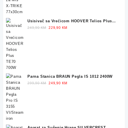
Usisivač sa Vrećicom HOOVER Telios Plus
TE70 700W
Original
Current
249,90
KM
229,90
KM
price
price
was:
is:
249,90 KM.
229,90 KM.
Parna Stanica BRAUN Pegla IS 1012 2400W
Original
Current
299,90
KM
249,90
KM
price
price
was:
is:
299,90 KM.
249,90 KM.
Aparat za Sušenje Hrane SILVERCREST