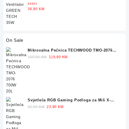
Ocjenjeno
36,90
KM
5.00
od 5
On Sale
Mikrovalna Pećnica TECHWOOD TMO-2076
700W 20L
Original
Current
159,90
KM
119,90
KM
price
price
was:
is:
159,90 KM.
119,90 KM.
Svjetleća RGB Gaming Podloga za Miš X-
TRIKE 77x30cm
Original
Current
32,90
KM
23,90
KM
price
price
was:
is:
32,90 KM.
23,90 KM.