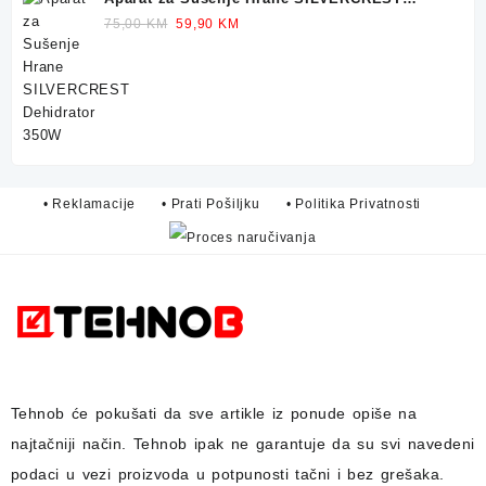
Dehidrator 350W
Original
Current
75,00
KM
59,90
KM
price
price
was:
is:
75,00 KM.
59,90 KM.
• Reklamacije
• Prati Pošiljku
• Politika Privatnosti
Tehnob
će pokušati da sve artikle iz ponude opiše na
najtačniji način.
Tehnob
ipak ne garantuje da su svi navedeni
podaci u vezi proizvoda u potpunosti
tačni i bez grešaka.