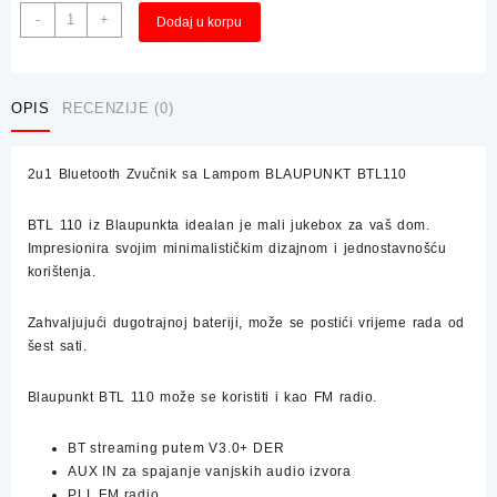
2u1
Alternative:
-
+
Dodaj u korpu
Bluetooth
Zvučnik
sa
Lampom
OPIS
RECENZIJE (0)
BLAUPUNKT
BTL110
2u1 Bluetooth Zvučnik sa Lampom BLAUPUNKT BTL110
količina
BTL 110 iz Blaupunkta idealan je mali jukebox za vaš dom.
Impresionira svojim minimalističkim dizajnom i jednostavnošću
korištenja.
Zahvaljujući dugotrajnoj bateriji, može se postići vrijeme rada od
šest sati.
Blaupunkt BTL 110 može se koristiti i kao FM radio.
BT streaming putem V3.0+ DER
AUX IN za spajanje vanjskih audio izvora
PLL FM radio