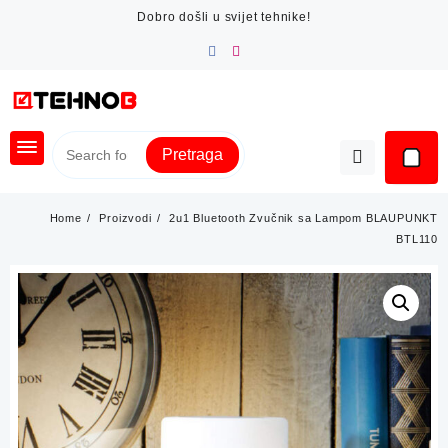
Skip
Dobro došli u svijet tehnike!
to
content
Pretraga
Home
Proizvodi
2u1 Bluetooth Zvučnik sa Lampom BLAUPUNKT
BTL110