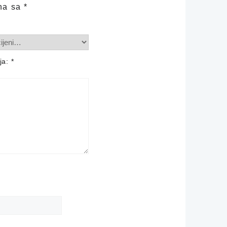
na sa
*
ija:
*