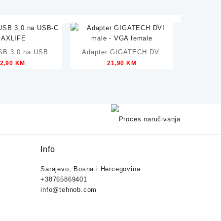
SB 3.0 na USB-C
Adapter GIGATECH DVI
2,90
KM
21,90
KM
AXLIFE
male – VGA female
Info
Sarajevo, Bosna i Hercegovina
+38765869401
info@tehnob.com