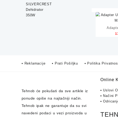
75,00 KM.
59,90 KM.
Adapt
1
Lightn
• Reklamacije
• Prati Pošiljku
• Politika Privatnos
Online 
• Uslovi 
Tehnob
će pokušati da sve artikle iz
• Načini P
ponude opiše na najtačniji način.
• Odrican
Tehnob
ipak ne garantuje da su svi
navedeni podaci u vezi proizvoda u
TEHNO