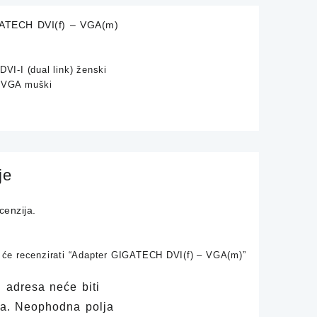
ATECH DVI(f) – VGA(m)
DVI-I (dual link) ženski
: VGA muški
je
enzija.
ji će recenzirati “Adapter GIGATECH DVI(f) – VGA(m)”
 adresa neće biti
a.
Neophodna polja