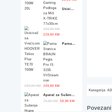
Podloga
price
price
Usisivač
za Miš
was:
is:
sa
X-
32,90 KM.
23,90 KM.
Vrećicom
TRIKE
HOOVER
77x30cm
249,90
KM
Telios
Original
Current
229,90
KM
Plus
price
price
TE70
Parna
was:
is:
700W
Stanica
249,90 KM.
229,90 KM.
BRAUN
Pegla
IS 1012
2400W
Original
Current
299,90
KM
249,90
KM
Kategorija:
AD
price
price
Aparat za Sušenje
was:
is:
Hrane
Original
Current
299,90 KM.
75,00
KM
249,90 KM.
59,90
KM
SILVERCREST
price
price
Povezani 
Dehidrator 350W
was:
is: