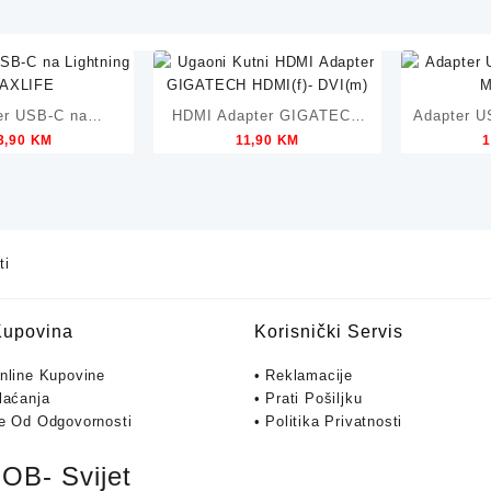
er USB-C na
HDMI Adapter GIGATECH
Adapter U
3,90
KM
11,90
KM
1
ing MAXLIFE
HDMI(f)- DVI(m)
M
ti
Kupovina
Korisnički Servis
Online Kupovine
• Reklamacije
laćanja
• Prati Pošiljku
je Od Odgovornosti
• Politika Privatnosti
B- Svijet