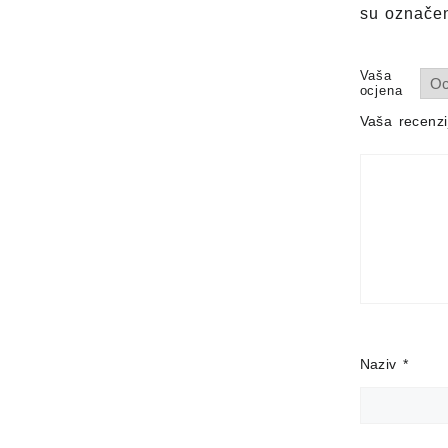
VGA(m)
su označe
količina
Vaša
ocjena
Vaša recenz
Naziv
*