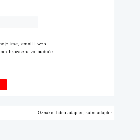
moje ime, email i web
ovom browseru za buduće
Oznake:
hdmi adapter
,
kutni adapter