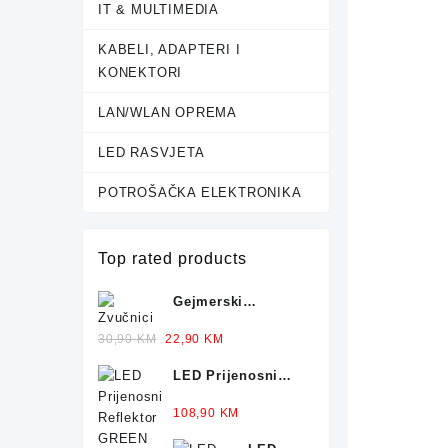
IT & MULTIMEDIA
KABELI, ADAPTERI I
KONEKTORI
LAN/WLAN OPREMA
LED RASVJETA
POTROŠAČKA ELEKTRONIKA
Top rated products
Gejmerski
Zvučnici sa
Ocjenjeno
Original
Current
30,90
KM
22,90
KM
Osvjetljenjem X-
5.00
od 5
price
price
TRIKE
LED Prijenosni
was:
is:
Reflektor GREEN
30,90 KM.
22,90 KM.
Ocjenjeno
108,90
KM
TECH 50-25W
5.00
od 5