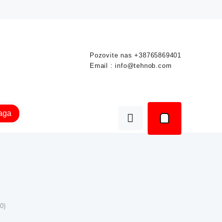
Pozovite nas
+38765869401
Email :
info@tehnob.com
raga
0)