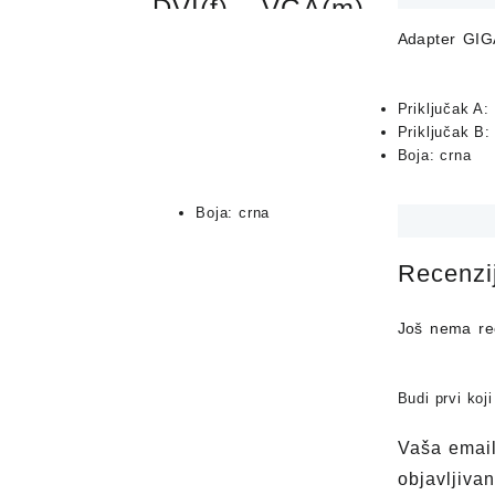
DVI(f) – VGA(m)
Adapter GIG
12,90
KM
Priključak A: 
Priključak B
Priključak A: DVI-I (dual
Boja: crna
link) ženski
Priključak B: VGA muški
Boja: crna
Recenzi
🚚
10KM Dostava
Još nema rec
🕑 1-2 Radna Dana
Budi prvi ko
Adapter
-
+
GIGATECH
Vaša email
DVI(f)
Dodaj u korpu
objavljivan
-