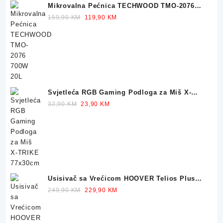
Mikrovalna Pećnica TECHWOOD TMO-2076
700W 20L
Original
Current
159,90
KM
119,90
KM
price
price
was:
is:
159,90 KM.
119,90 KM.
Svjetleća RGB Gaming Podloga za Miš X-
TRIKE 77x30cm
Original
Current
32,90
KM
23,90
KM
price
price
was:
is:
32,90 KM.
23,90 KM.
Usisivač sa Vrećicom HOOVER Telios Plus
TE70 700W
Original
Current
249,90
KM
229,90
KM
price
price
was:
is:
249,90 KM.
229,90 KM.