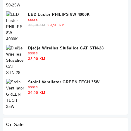
LED Luster PHILIPS 8W 4000K
Ocjenjeno
Original
Current
36,90
KM
29,90
KM
5.00
od 5
price
price
was:
is:
36,90 KM.
29,90 KM.
Dječje Wirelles Slušalice CAT STN-28
Ocjenjeno
33,90
KM
5.00
od 5
Stolni Ventilator GREEN TECH 35W
Ocjenjeno
36,90
KM
5.00
od 5
On Sale