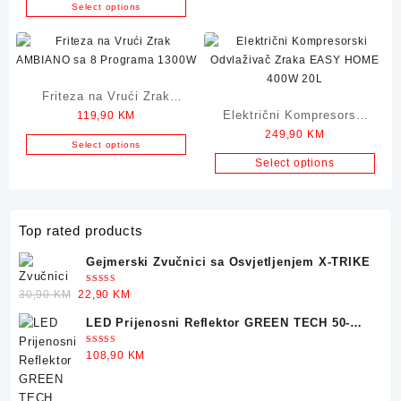
30W
Select options
Friteza na Vrući Zrak
Električni Kompresorski
119,90
KM
AMBIANO sa 8 Programa
249,90
KM
Odvlaživač Zraka EASY
1300W
Select options
HOME 400W 20L
Select options
Top rated products
Gejmerski Zvučnici sa Osvjetljenjem X-TRIKE
Ocjenjeno
Original
Current
30,90
KM
22,90
KM
5.00
od 5
price
price
LED Prijenosni Reflektor GREEN TECH 50-
was:
is:
25W
30,90 KM.
22,90 KM.
Ocjenjeno
108,90
KM
5.00
od 5