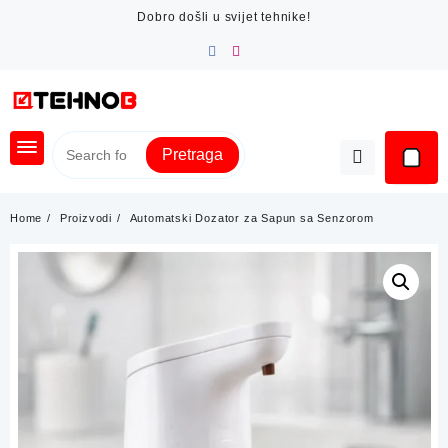
Skip
Dobro došli u svijet tehnike!
to
content
Pretraga
Home
Proizvodi
Automatski Dozator za Sapun sa Senzorom