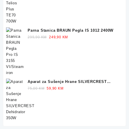
Parna Stanica BRAUN Pegla IS 1012 2400W
Original
Current
299,90
KM
249,90
KM
price
price
was:
is:
299,90 KM.
249,90 KM.
Aparat za Sušenje Hrane SILVERCREST
Dehidrator 350W
Original
Current
75,00
KM
59,90
KM
price
price
was:
is:
75,00 KM.
59,90 KM.