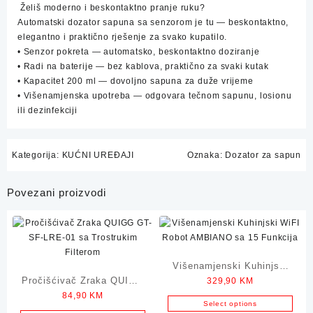
Želiš moderno i beskontaktno pranje ruku?
Automatski dozator sapuna sa senzorom je tu — beskontaktno,
elegantno i praktično rješenje za svako kupatilo.
• Senzor pokreta — automatsko, beskontaktno doziranje
• Radi na baterije — bez kablova, praktično za svaki kutak
• Kapacitet 200 ml — dovoljno sapuna za duže vrijeme
• Višenamjenska upotreba — odgovara tečnom sapunu, losionu
ili dezinfekciji
Kategorija:
KUĆNI UREĐAJI
Oznaka:
Dozator za sapun
Povezani proizvodi
Višenamjenski Kuhinjski
Pročišćivač Zraka QUIGG
329,90
KM
WiFI Robot AMBIANO sa
84,90
KM
sa Trostrukim Filterom
15 Funkcija
Select options