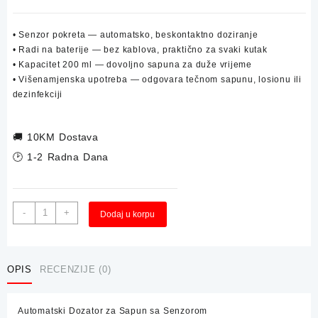
• Senzor pokreta — automatsko, beskontaktno doziranje
• Radi na baterije — bez kablova, praktično za svaki kutak
• Kapacitet 200 ml — dovoljno sapuna za duže vrijeme
• Višenamjenska upotreba — odgovara tečnom sapunu, losionu ili
dezinfekciji
🚚
10KM Dostava
🕑 1-2 Radna Dana
Automatski
Alternative:
-
+
Dodaj u korpu
Dozator
za
Sapun
sa
OPIS
RECENZIJE (0)
Senzorom
količina
Automatski Dozator za Sapun sa Senzorom