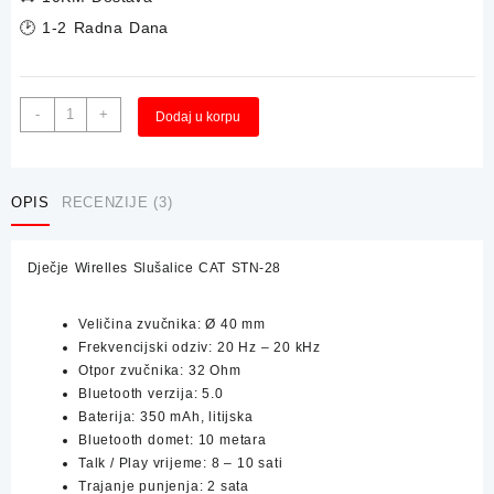
🕑 1-2 Radna Dana
Dječje
Alternative:
-
+
Dodaj u korpu
Wirelles
Slušalice
CAT
STN-
OPIS
RECENZIJE (3)
28
količina
Dječje Wirelles Slušalice CAT STN-28
Veličina zvučnika: Ø 40 mm
Frekvencijski odziv: 20 Hz – 20 kHz
Otpor zvučnika: 32 Ohm
Bluetooth verzija: 5.0
Baterija: 350 mAh, litijska
Bluetooth domet: 10 metara
Talk / Play vrijeme: 8 – 10 sati
Trajanje punjenja: 2 sata