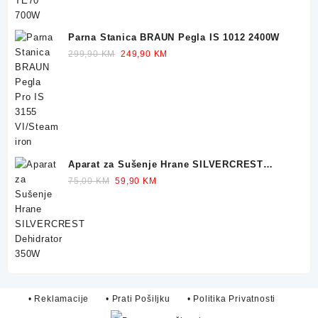
Parna Stanica BRAUN Pegla IS 1012 2400W
Original
Current
299,90
KM
249,90
KM
price
price
was:
is:
299,90 KM.
249,90 KM.
Aparat za Sušenje Hrane SILVERCREST
Dehidrator 350W
Original
Current
75,00
KM
59,90
KM
price
price
was:
is:
75,00 KM.
59,90 KM.
• Reklamacije
• Prati Pošiljku
• Politika Privatnosti