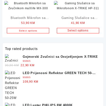
Bluetooth Mikrofon sa
Gaming Slušalice sa
53,90
KM
41,90
KM
Zvučnikom maXlife MX-
Mikrofonom X-TRIKE HP-
300
311
Select options
Select options
Top rated products
Gejmerski Zvučnici sa Osvjetljenjem X-TRIKE
Ocjenjeno
Original
Current
30,90
KM
22,90
KM
5.00
od 5
price
price
LED Prijenosni Reflektor GREEN TECH 50-
was:
is:
25W
30,90 KM.
22,90 KM.
Ocjenjeno
108,90
KM
5.00
od 5
LED Luster PHILIPS 8W 4000K