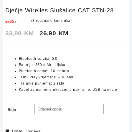
Dječje Wirelles Slušalice CAT STN-28
(
3
recenzije korisnika)
Korisničke
3
ocjene:
Original
Current
33,00
KM
26,90
KM
4.67
od
ukupno 5 (
price
price
korisnika)
was:
is:
Bluetooth verzija: 5.0
Baterija: 350 mAh, litijska
33,00 KM.
26,90 KM.
Bluetooth domet: 10 metara
Talk / Play vrijeme: 8 – 10 sati
Trajanje punjenja: 2 sata
Kabel za punjenje uključen u pakiranje; USB na micro
Boja
🚚
10KM Dostava