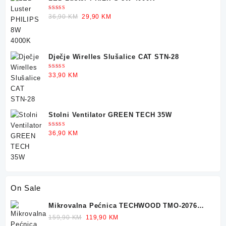
Ocjenjeno
Original
Current
36,90
KM
29,90
KM
5.00
od 5
price
price
was:
is:
36,90 KM.
29,90 KM.
Dječje Wirelles Slušalice CAT STN-28
Ocjenjeno
33,90
KM
5.00
od 5
Stolni Ventilator GREEN TECH 35W
Ocjenjeno
36,90
KM
5.00
od 5
On Sale
Mikrovalna Pećnica TECHWOOD TMO-2076
700W 20L
Original
Current
159,90
KM
119,90
KM