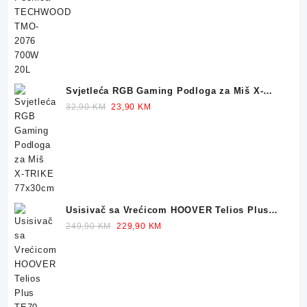
price
price
was:
is:
159,90 KM.
119,90 KM.
Svjetleća RGB Gaming Podloga za Miš X-
TRIKE 77x30cm
Original
Current
32,90
KM
23,90
KM
price
price
was:
is:
32,90 KM.
23,90 KM.
Usisivač sa Vrećicom HOOVER Telios Plus
TE70 700W
Original
Current
249,90
KM
229,90
KM
price
price
was:
is:
249,90 KM.
229,90 KM.