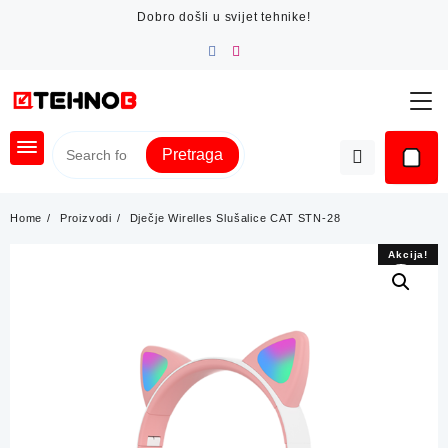
Skip
Dobro došli u svijet tehnike!
to
content
Pretraga
Home
Proizvodi
Dječje Wirelles Slušalice CAT STN-28
Akcija!
Akcija!