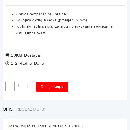
2 nivoa temperature i brzine
Odvojiva okrugla četka (promjer 19 mm)
Toplinski izoliran kraj za sigurno rukovanje i okretanje
pramenova kose
🚚
10KM Dostava
🕑 1-2 Radna Dana
Figaro
Alternative:
-
+
Dodaj u korpu
Uvijač
za
Kosu
SENCOR
OPIS
RECENZIJE (0)
SHS
3000
Figaro Uvijač za Kosu SENCOR SHS 3000
količina