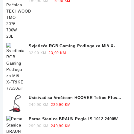
700W 20L
Original
Current
159,90
KM
119,90
KM
price
price
was:
is:
159,90 KM.
119,90 KM.
Svjetleća RGB Gaming Podloga za Miš X-
TRIKE 77x30cm
Original
Current
32,90
KM
23,90
KM
price
price
was:
is:
32,90 KM.
23,90 KM.
Usisivač sa Vrećicom HOOVER Telios Plus
TE70 700W
Original
Current
249,90
KM
229,90
KM
price
price
was:
is:
Parna Stanica BRAUN Pegla IS 1012 2400W
249,90 KM.
229,90 KM.
Original
Current
299,90
KM
249,90
KM
price
price