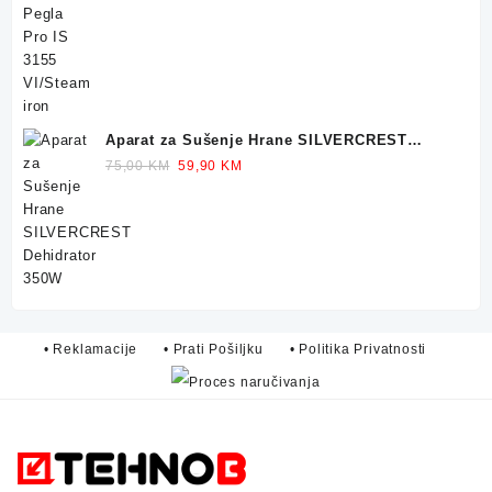
was:
is:
299,90 KM.
249,90 KM.
Aparat za Sušenje Hrane SILVERCREST
Dehidrator 350W
Original
Current
75,00
KM
59,90
KM
price
price
was:
is:
75,00 KM.
59,90 KM.
• Reklamacije
• Prati Pošiljku
• Politika Privatnosti