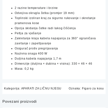
2 razine temperature i brzine
Odvojiva okrugla četka (promjer 19 mm)
Toplinski izoliran kraj za sigurno rukovanje i okretanje
pramenova kose
Opcija skidanja četke radi lakog čišćenja
Petlja za vješanje
Zakretanje kraja kabela napajanja za 360° ograničava
zavrtanje i zapetljavanje
Osigurač protiv pregrijavanja
Nazivna snaga 400 W
Duljina kabela napajanja 1,7 m
Dimenzije (duljina × dubina × visina): 330 × 46 × 46
Masa: 0,2 kg
Kategorija:
APARATI ZA LIČNU NJEGU
Oznaka:
Figaro za kosu
Povezani proizvodi