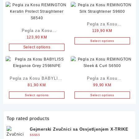
Pegla za Kosu
Pegla za Kosu
119,90
KM
REMINGTON Silk
123,90
KM
REMINGTON Keratin
Straightener S9600
Select options
Protect Straightener
Select options
S8540
Pegla za Kosu BABYLISS
Pegla za Kosu
81,90
KM
99,90
KM
Elegance Grey 2598NPE
REMINGTON Sleek & Curl
S6500
Select options
Select options
Top rated products
Gejmerski Zvučnici sa Osvjetljenjem X-TRIKE