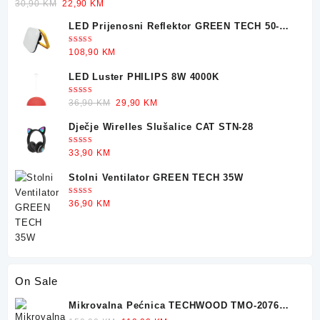
Ocjenjeno
Original
Current
30,90
KM
22,90
KM
5.00
od 5
price
price
LED Prijenosni Reflektor GREEN TECH 50-
was:
is:
25W
30,90 KM.
22,90 KM.
Ocjenjeno
108,90
KM
5.00
od 5
LED Luster PHILIPS 8W 4000K
Ocjenjeno
Original
Current
36,90
KM
29,90
KM
5.00
od 5
price
price
Dječje Wirelles Slušalice CAT STN-28
was:
is:
36,90 KM.
29,90 KM.
Ocjenjeno
33,90
KM
5.00
od 5
Stolni Ventilator GREEN TECH 35W
Ocjenjeno
36,90
KM
5.00
od 5
On Sale
Mikrovalna Pećnica TECHWOOD TMO-2076