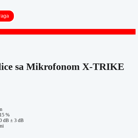
raga
lice sa Mikrofonom X-TRIKE
m
 15 %
10 dB ± 3 dB
ni