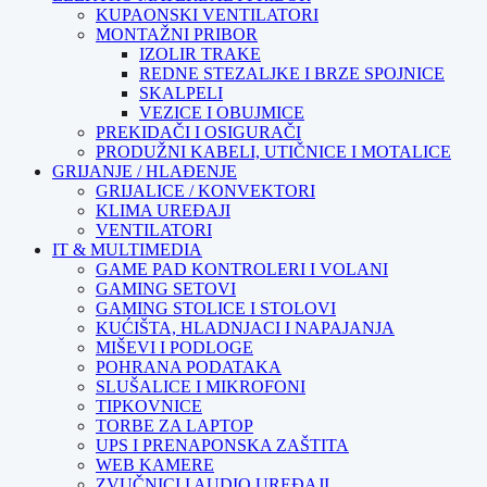
KUPAONSKI VENTILATORI
MONTAŽNI PRIBOR
IZOLIR TRAKE
REDNE STEZALJKE I BRZE SPOJNICE
SKALPELI
VEZICE I OBUJMICE
PREKIDAČI I OSIGURAČI
PRODUŽNI KABELI, UTIČNICE I MOTALICE
GRIJANJE / HLAĐENJE
GRIJALICE / KONVEKTORI
KLIMA UREĐAJI
VENTILATORI
IT & MULTIMEDIA
GAME PAD KONTROLERI I VOLANI
GAMING SETOVI
GAMING STOLICE I STOLOVI
KUĆIŠTA, HLADNJACI I NAPAJANJA
MIŠEVI I PODLOGE
POHRANA PODATAKA
SLUŠALICE I MIKROFONI
TIPKOVNICE
TORBE ZA LAPTOP
UPS I PRENAPONSKA ZAŠTITA
WEB KAMERE
ZVUČNICI I AUDIO UREĐAJI