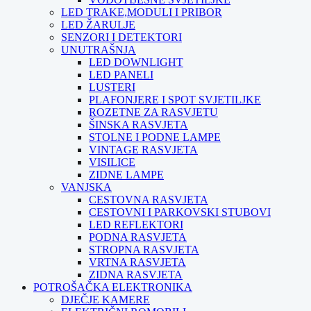
LED TRAKE,MODULI I PRIBOR
LED ŽARULJE
SENZORI I DETEKTORI
UNUTRAŠNJA
LED DOWNLIGHT
LED PANELI
LUSTERI
PLAFONJERE I SPOT SVJETILJKE
ROZETNE ZA RASVJETU
ŠINSKA RASVJETA
STOLNE I PODNE LAMPE
VINTAGE RASVJETA
VISILICE
ZIDNE LAMPE
VANJSKA
CESTOVNA RASVJETA
CESTOVNI I PARKOVSKI STUBOVI
LED REFLEKTORI
PODNA RASVJETA
STROPNA RASVJETA
VRTNA RASVJETA
ZIDNA RASVJETA
POTROŠAČKA ELEKTRONIKA
DJEČJE KAMERE