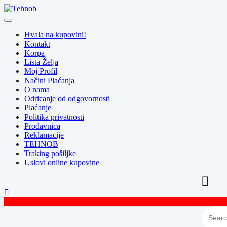
Skip
to
content
Hvala na kupovini!
Kontakt
Korpa
Lista Želja
Moj Profil
Načini Plaćanja
O nama
Odricanje od odgovornosti
Plaćanje
Politika privatnosti
Prodavnica
Reklamacije
TEHNOB
Traking pošiljke
Uslovi online kupovine