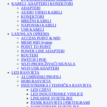
KABELI, ADAPTERI I KONEKTORI
ADAPTERI
AUDIO VIDEO KABELI
KONEKTORI
MREŽNI KABELI
NAPONSKI KABELI
USB KABELI
LAN/WLAN OPREMA
ACCESS POINT & WiFi
MESH WiFi System
POINT TO POINT
POWER LINE ADAPTERI
ROUTERI
SWITCH I POE
WI-FI PRODUŽIVAČI SIGNALA
WI-FI USB ADAPTERI
LED RASVJETA
ALUMINIJSKI PROFILI
HOBI RASVJETA
INDUSTRIJSKA I TEHNIČKA RASVJETA
LED CIJEVI
LED INDUSTRIJSKE VISILICE
LINEARNE SVJETILJKE
PANIK RASVJETA I PIKTOGRAMI
VODOTIJESNE SVJETILJKE