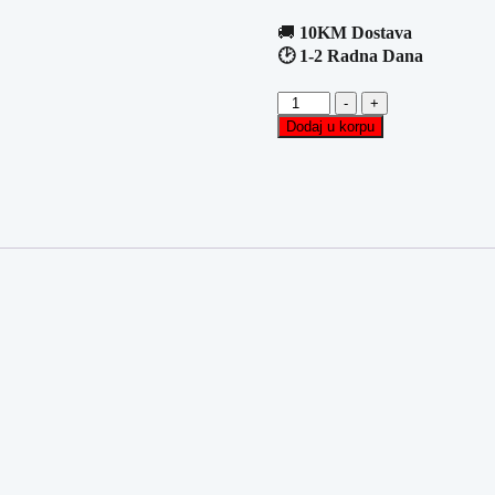
🚚
10KM Dostava
🕑 1-2 Radna Dana
Gaming
-
+
Slušalice
Dodaj u korpu
sa
Mikrofonom
X-
TRIKE
GH-
511
količina