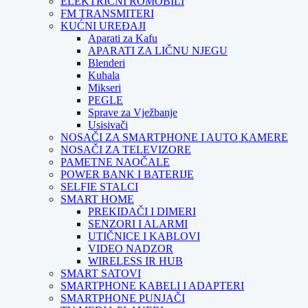
ELEKTRIČNI ROMOBILI
FM TRANSMITERI
KUĆNI UREĐAJI
Aparati za Kafu
APARATI ZA LIČNU NJEGU
Blenderi
Kuhala
Mikseri
PEGLE
Sprave za Vježbanje
Usisivači
NOSAČI ZA SMARTPHONE I AUTO KAMERE
NOSAČI ZA TELEVIZORE
PAMETNE NAOČALE
POWER BANK I BATERIJE
SELFIE STALCI
SMART HOME
PREKIDAČI I DIMERI
SENZORI I ALARMI
UTIČNICE I KABLOVI
VIDEO NADZOR
WIRELESS IR HUB
SMART SATOVI
SMARTPHONE KABELI I ADAPTERI
SMARTPHONE PUNJAČI