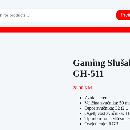
Pret
Gaming Sluša
GH-511
28,90
KM
Zvuk: stereo
Veličina zvučnika: 50 m
Otpor zvučnika: 32 Ω ±
Osjetljivost zvučnika: 1
Tip mikrofona: višesmjer
Osvjetljenje: RGB