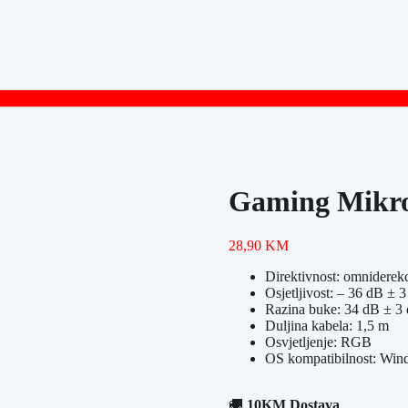
Gaming Mik
28,90
KM
Direktivnost: omniderek
Osjetljivost: – 36 dB ± 
Razina buke: 34 dB ± 3
Duljina kabela: 1,5 m
Osvjetljenje: RGB
OS kompatibilnost: Win
🚚
10KM Dostava