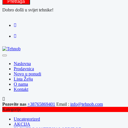
Pretraga
Dobro došli u svijet tehnike!
Naslovna
Prodavnica
Novo u ponudi
Lista Želja
O nama
Kontakt
Pozovite nas
+38765869401
Email :
info@tehnob.com
Kategorije
Uncategorized
AKCIJA