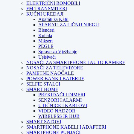
ELEKTRIČNI ROMOBILI
FM TRANSMITERI
KUĆNI UREĐAJI
Aparati za Kafu
APARATI ZA LIČNU NJEGU
Blenderi
Kuhala
Mikseri
PEGLE
Sprave za Vježbanje
Usisivači
NOSAČI ZA SMARTPHONE I AUTO KAMERE
NOSAČI ZA TELEVIZORE
PAMETNE NAOČALE
POWER BANK I BATERIJE
SELFIE STALCI
SMART HOME
PREKIDAČI I DIMERI
SENZORI I ALARMI
UTIČNICE I KABLOVI
VIDEO NADZOR
WIRELESS IR HUB
SMART SATOVI
SMARTPHONE KABELI I ADAPTERI
SMARTPHONE PUNJAČI