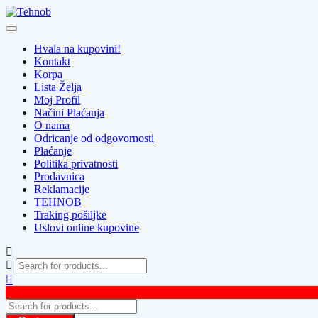
Skip
to
content
Hvala na kupovini!
Kontakt
Korpa
Lista Želja
Moj Profil
Načini Plaćanja
O nama
Odricanje od odgovornosti
Plaćanje
Politika privatnosti
Prodavnica
Reklamacije
TEHNOB
Traking pošiljke
Uslovi online kupovine