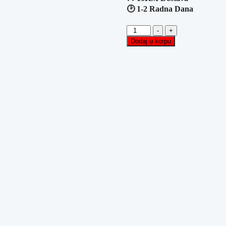
🕑 1-2 Radna Dana
Gaming
-
+
Mikrofon
Dodaj u korpu
GOOD
GAME
GG-
R04
količina