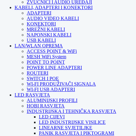
ZVUČNICI I AUDIO UREĐAJI
KABELI, ADAPTERI I KONEKTORI
ADAPTERI
AUDIO VIDEO KABELI
KONEKTORI
MREŽNI KABELI
NAPONSKI KABELI
USB KABELI
LAN/WLAN OPREMA
ACCESS POINT & WiFi
MESH WiFi System
POINT TO POINT
POWER LINE ADAPTERI
ROUTERI
SWITCH I POE
WI-FI PRODUŽIVAČI SIGNALA
WI-FI USB ADAPTERI
LED RASVJETA
ALUMINIJSKI PROFILI
HOBI RASVJETA
INDUSTRIJSKA I TEHNIČKA RASVJETA
LED CIJEVI
LED INDUSTRIJSKE VISILICE
LINEARNE SVJETILJKE
PANIK RASVJETA I PIKTOGRAMI