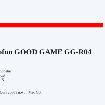
rofon GOOD GAME GG-R04
cionalna
3 dB
 dB
dows 2000 i noviji, Mac OS