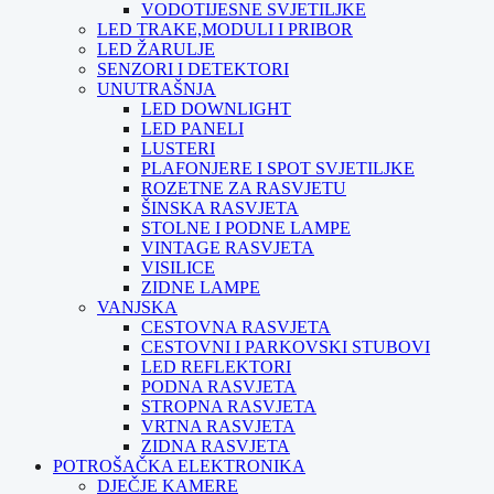
VODOTIJESNE SVJETILJKE
LED TRAKE,MODULI I PRIBOR
LED ŽARULJE
SENZORI I DETEKTORI
UNUTRAŠNJA
LED DOWNLIGHT
LED PANELI
LUSTERI
PLAFONJERE I SPOT SVJETILJKE
ROZETNE ZA RASVJETU
ŠINSKA RASVJETA
STOLNE I PODNE LAMPE
VINTAGE RASVJETA
VISILICE
ZIDNE LAMPE
VANJSKA
CESTOVNA RASVJETA
CESTOVNI I PARKOVSKI STUBOVI
LED REFLEKTORI
PODNA RASVJETA
STROPNA RASVJETA
VRTNA RASVJETA
ZIDNA RASVJETA
POTROŠAČKA ELEKTRONIKA
DJEČJE KAMERE