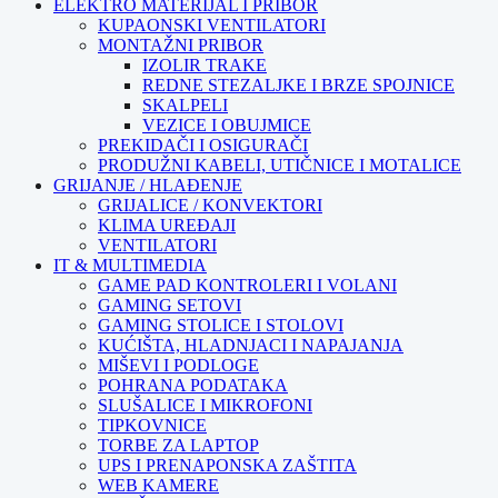
ELEKTRO MATERIJAL I PRIBOR
KUPAONSKI VENTILATORI
MONTAŽNI PRIBOR
IZOLIR TRAKE
REDNE STEZALJKE I BRZE SPOJNICE
SKALPELI
VEZICE I OBUJMICE
PREKIDAČI I OSIGURAČI
PRODUŽNI KABELI, UTIČNICE I MOTALICE
GRIJANJE / HLAĐENJE
GRIJALICE / KONVEKTORI
KLIMA UREĐAJI
VENTILATORI
IT & MULTIMEDIA
GAME PAD KONTROLERI I VOLANI
GAMING SETOVI
GAMING STOLICE I STOLOVI
KUĆIŠTA, HLADNJACI I NAPAJANJA
MIŠEVI I PODLOGE
POHRANA PODATAKA
SLUŠALICE I MIKROFONI
TIPKOVNICE
TORBE ZA LAPTOP
UPS I PRENAPONSKA ZAŠTITA
WEB KAMERE