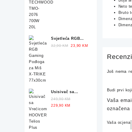
Boja ar
2076 700W 20L
was:
is:
Neto t
159,90 KM.
119,90 KM.
Bruto t
Dimenz
Dimenz
Svjetleća RGB
Gaming Podloga
Original
Current
32,90
KM
23,90
KM
za Miš X-TRIKE
price
price
Recenzi
77x30cm
was:
is:
32,90 KM.
23,90 KM.
Još nema re
Budi prvi ko
Usisivač sa
Vrećicom HOOVER
249,90
KM
Vaša email
Telios Plus TE70
Original
Current
229,90
KM
označena
700W
price
price
was:
is:
Vaša ocjena
249,90 KM.
229,90 KM.