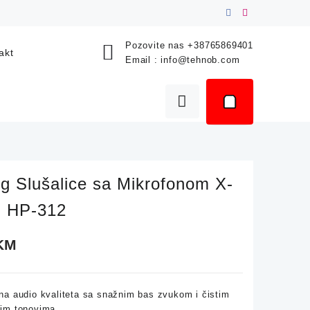
Pozovite nas
+38765869401
akt
Email :
info@tehnob.com
g Slušalice sa Mikrofonom X-
 HP-312
KM
na audio kvaliteta sa snažnim bas zvukom i čistim
kim tonovima