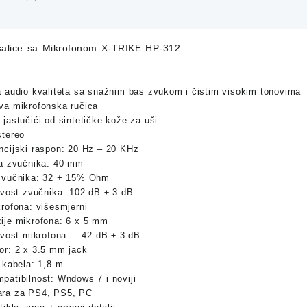
312
količi
alice sa Mikrofonom X-TRIKE HP-312
a audio kvaliteta sa snažnim bas zvukom i čistim visokim tonovima
va mikrofonska ručica
jastučići od sintetičke kože za uši
stereo
ncijski raspon: 20 Hz – 20 KHz
na zvučnika: 40 mm
zvučnika: 32 + 15% Ohm
jivost zvučnika: 102 dB ± 3 dB
krofona: višesmjerni
ije mikrofona: 6 x 5 mm
ivost mikrofona: – 42 dB ± 3 dB
or: 2 x 3.5 mm jack
 kabela: 1,8 m
patibilnost: Wndows 7 i noviji
ra za PS4, PS5, PC