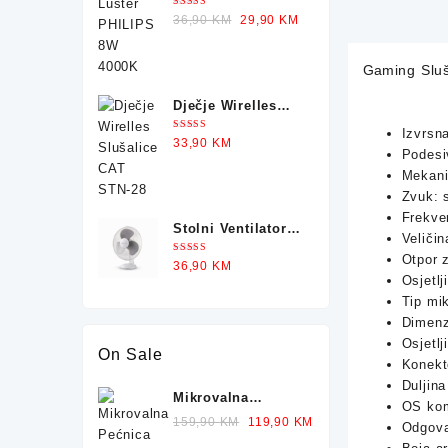
PHILIPS 8W 4000K
Ocjenjeno
Original
Current
36,90
KM
29,90
KM
5.00
od 5
price
price
was:
is:
Gaming Sluš
36,90 KM.
29,90 KM.
Dječje Wirelles
Slušalice CAT
Izvrsn
Ocjenjeno
33,90
KM
STN-28
5.00
od 5
Podesi
Mekani 
Zvuk: 
Frekve
Stolni Ventilator
Veliči
GREEN TECH 35W
Otpor 
Ocjenjeno
36,90
KM
5.00
od 5
Osjetl
Tip mi
Dimenz
Osjetlj
On Sale
Konekt
Duljina
Mikrovalna
OS kom
Pećnica
Original
Current
159,90
KM
119,90
KM
Odgova
TECHWOOD TMO-
price
price