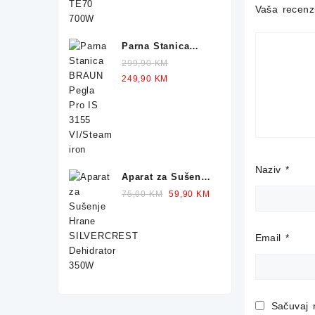
Vaša recenz
Parna Stanica
BRAUN Pegla IS
299,90
KM
1012 2400W
Original
Current
249,90
KM
price
price
was:
is:
299,90 KM.
249,90 KM.
Naziv
*
Aparat za Sušenje
Hrane
Original
Current
75,00
KM
59,90
KM
SILVERCREST
price
price
Dehidrator 350W
was:
is:
Email
*
75,00 KM.
59,90 KM.
Sačuvaj 