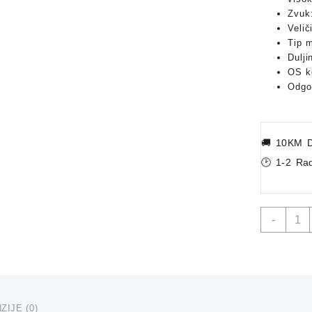
Zvuk:
Veli
Tip m
Dulji
OS ko
Odgo
🚚
10KM D
🕑 1-2 Ra
Gami
-
Sluša
sa
Mikro
X-
TRIK
HP-
ZIJE (0)