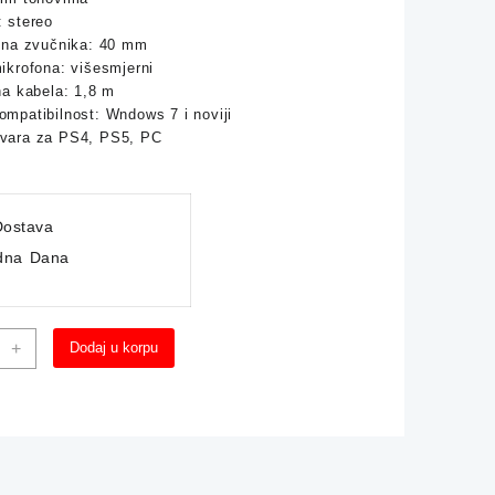
 stereo
čina zvučnika: 40 mm
ikrofona: višesmjerni
na kabela: 1,8 m
mpatibilnost: Wndows 7 i noviji
vara za PS4, PS5, PC
ostava
dna Dana
ng
+
Dodaj u korpu
lice
fonom
E