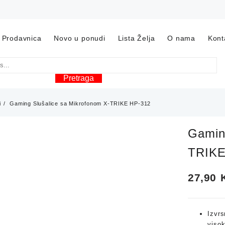
Prodavnica
Novo u ponudi
Lista Želja
O nama
Kont
Pretraga
i
Gaming Slušalice sa Mikrofonom X-TRIKE HP-312
Gamin
TRIKE
27,90
Izvrs
viso