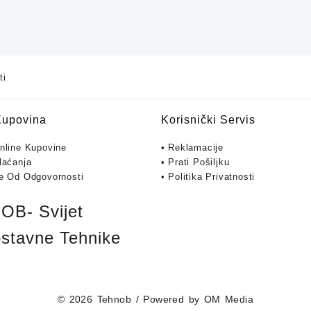
ti
Kupovina
Korisnički Servis
Online Kupovine
• Reklamacije
laćanja
• Prati Pošiljku
je Od Odgovornosti
• Politika Privatnosti
B- Svijet
stavne Tehnike
© 2026
Tehnob
/ Powered by
OM Media