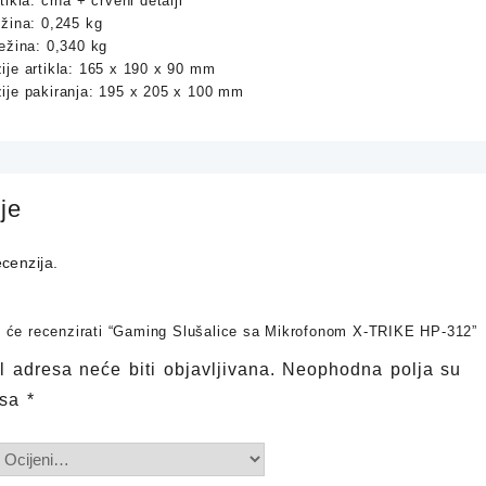
tikla: crna + crveni detalji
ežina: 0,245 kg
ežina: 0,340 kg
ije artikla: 165 x 190 x 90 mm
ije pakiranja: 195 x 205 x 100 mm
je
cenzija.
ji će recenzirati “Gaming Slušalice sa Mikrofonom X-TRIKE HP-312”
 adresa neće biti objavljivana.
Neophodna polja su
 sa
*