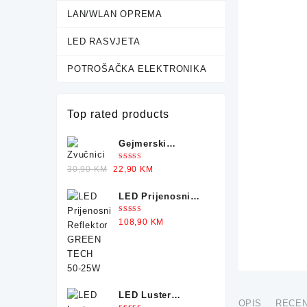
LAN/WLAN OPREMA
LED RASVJETA
POTROŠAČKA ELEKTRONIKA
Top rated products
Gejmerski
Zvučnici sa
Ocjenjeno
Original
Current
30,90
KM
22,90
KM
Osvjetljenjem X-
5.00
od 5
price
price
TRIKE
LED Prijenosni
was:
is:
Reflektor GREEN
30,90 KM.
22,90 KM.
Ocjenjeno
108,90
KM
TECH 50-25W
5.00
od 5
LED Luster
OPIS
RECEN