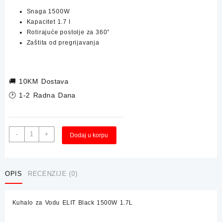
Snaga 1500W
Kapacitet 1.7 l
Rotirajuće postolje za 360°
Zaštita od pregrijavanja
🚚
10KM Dostava
🕑 1-2 Radna Dana
Kuhalo
Alternative:
-
+
Dodaj u korpu
za
Vodu
ELIT
Black
OPIS
RECENZIJE (0)
1500W
1.7L
Kuhalo za Vodu ELIT Black 1500W 1.7L
količina