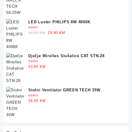
LED Luster PHILIPS 8W 4000K
Ocjenjeno
Original
Current
36,90
KM
29,90
KM
5.00
od 5
price
price
was:
is:
36,90 KM.
29,90 KM.
Dječje Wirelles Slušalice CAT STN-28
Ocjenjeno
33,90
KM
5.00
od 5
Stolni Ventilator GREEN TECH 35W
Ocjenjeno
36,90
KM
5.00
od 5