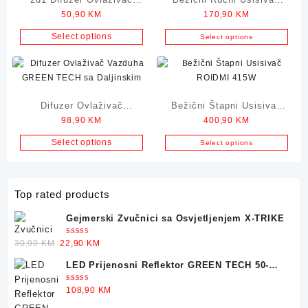
50,90
KM
170,90
KM
Vazduha i Lampa u 7 Boja
BLAUPUNKT 120W
Select options
Select options
Difuzer Ovlaživač
Bežični Štapni Usisivač
98,90
KM
400,90
KM
Vazduha GREEN TECH sa
ROIDMI 415W
Daljinskim
Select options
Select options
Top rated products
Gejmerski Zvučnici sa Osvjetljenjem X-TRIKE
Ocjenjeno
Original
Current
30,90
KM
22,90
KM
5.00
od 5
price
price
LED Prijenosni Reflektor GREEN TECH 50-
was:
is:
25W
30,90 KM.
22,90 KM.
Ocjenjeno
108,90
KM
5.00
od 5