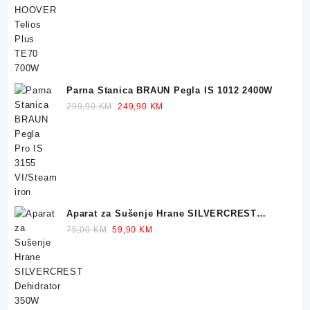
was:
is:
249,90 KM.
229,90 KM.
Parna Stanica BRAUN Pegla IS 1012 2400W
Original
Current
299,90
KM
249,90
KM
price
price
was:
is:
299,90 KM.
249,90 KM.
Aparat za Sušenje Hrane SILVERCREST
Dehidrator 350W
Original
Current
75,00
KM
59,90
KM
price
price
was:
is:
75,00 KM.
59,90 KM.