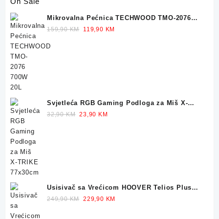
On Sale
Mikrovalna Pećnica TECHWOOD TMO-2076
700W 20L
Original
Current
159,90
KM
119,90
KM
price
price
was:
is:
159,90 KM.
119,90 KM.
Svjetleća RGB Gaming Podloga za Miš X-
TRIKE 77x30cm
Original
Current
32,90
KM
23,90
KM
price
price
was:
is:
32,90 KM.
23,90 KM.
Usisivač sa Vrećicom HOOVER Telios Plus
TE70 700W
Original
Current
249,90
KM
229,90
KM
price
price