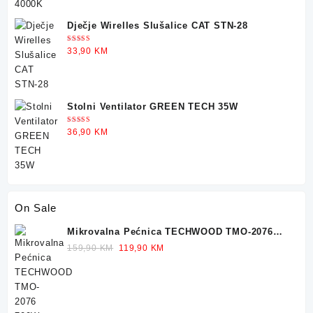
36,90 KM.
29,90 KM.
Dječje Wirelles Slušalice CAT STN-28
Ocjenjeno
33,90
KM
5.00
od 5
Stolni Ventilator GREEN TECH 35W
Ocjenjeno
36,90
KM
5.00
od 5
On Sale
Mikrovalna Pećnica TECHWOOD TMO-2076
700W 20L
Original
Current
159,90
KM
119,90
KM
price
price
was:
is:
159,90 KM.
119,90 KM.