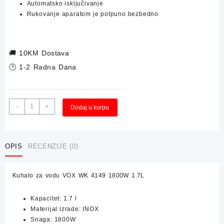
Automatsko isključivanje
Rukovanje aparatom je potpuno bezbedno
🚚
10KM Dostava
🕑 1-2 Radna Dana
Kuhalo
Alternative:
-
+
Dodaj u korpu
za
vodu
VOX
WK
OPIS
RECENZIJE (0)
4149
1800W
Kuhalo za vodu VOX WK 4149 1800W 1.7L
1.7L
količina
Kapacitet: 1.7 l
Materijal izrade: INOX
Snaga: 1800W