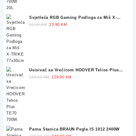
Svjetleća RGB Gaming Podloga za Miš X-
TRIKE 77x30cm
Original
Current
32,90
KM
23,90
KM
price
price
was:
is:
32,90 KM.
23,90 KM.
Usisivač sa Vrećicom HOOVER Telios Plus
TE70 700W
Original
Current
249,90
KM
229,90
KM
price
price
was:
is:
249,90 KM.
229,90 KM.
Parna Stanica BRAUN Pegla IS 1012 2400W
Original
Current