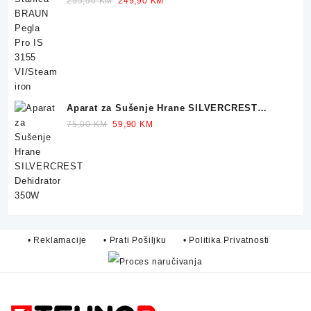
299,90
KM
249,90
KM
price
price
was:
is:
299,90 KM.
249,90 KM.
Aparat za Sušenje Hrane SILVERCREST
Dehidrator 350W
Original
Current
75,00
KM
59,90
KM
price
price
was:
is:
75,00 KM.
59,90 KM.
• Reklamacije
• Prati Pošiljku
• Politika Privatnosti