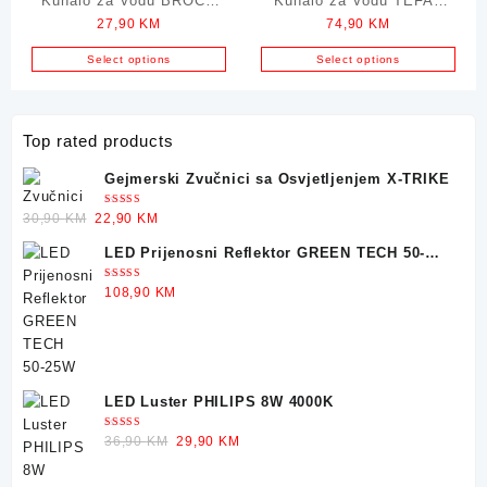
Kuhalo za Vodu BROCK
Kuhalo za Vodu TEFAL
27,90
KM
74,90
KM
Transparent 1500W 1.8L
Loft Black 2400W 1.7L
Select options
Select options
Top rated products
Gejmerski Zvučnici sa Osvjetljenjem X-TRIKE
Ocjenjeno
Original
Current
30,90
KM
22,90
KM
5.00
od 5
price
price
LED Prijenosni Reflektor GREEN TECH 50-
was:
is:
25W
30,90 KM.
22,90 KM.
Ocjenjeno
108,90
KM
5.00
od 5
LED Luster PHILIPS 8W 4000K
Ocjenjeno
Original
Current
36,90
KM
29,90
KM
5.00
od 5
price
price
was:
is: