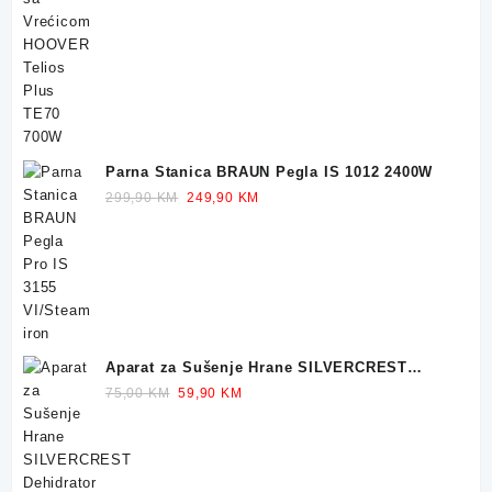
price
price
was:
is:
249,90 KM.
229,90 KM.
Parna Stanica BRAUN Pegla IS 1012 2400W
Original
Current
299,90
KM
249,90
KM
price
price
was:
is:
299,90 KM.
249,90 KM.
Aparat za Sušenje Hrane SILVERCREST
Dehidrator 350W
Original
Current
75,00
KM
59,90
KM
price
price
was:
is:
75,00 KM.
59,90 KM.