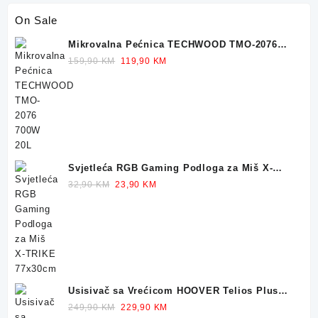
On Sale
Mikrovalna Pećnica TECHWOOD TMO-2076
700W 20L
Original
Current
159,90
KM
119,90
KM
price
price
was:
is:
159,90 KM.
119,90 KM.
Svjetleća RGB Gaming Podloga za Miš X-
TRIKE 77x30cm
Original
Current
32,90
KM
23,90
KM
price
price
was:
is:
32,90 KM.
23,90 KM.
Usisivač sa Vrećicom HOOVER Telios Plus
TE70 700W
Original
Current
249,90
KM
229,90
KM