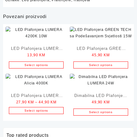
Oznake:
Led plafonjera
,
Plafonjere
,
Rasvjeta
Povezani proizvodi
LED Plafonjera LUMERA
LED Plafonjera GREEN
13,90
KM
45,90
KM
4200K 10W
TECH sa Podešavanjem
Svjetlosti 15W
Select options
Select options
LED Plafonjera LUMERA
Dimabilna LED Plafonjera
Price
27,90
KM
–
44,90
KM
49,90
KM
Alicia 4000K
LUMERA 24W
range:
Select options
Select options
27,90 KM
This
through
product
44,90 KM
has
Top rated products
multiple