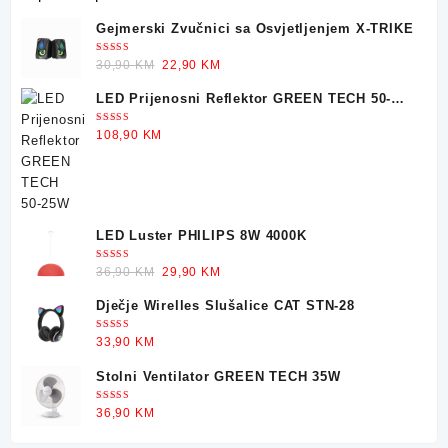
variants.
Gejmerski Zvučnici sa Osvjetljenjem X-TRIKE
The
options
Ocjenjeno
Original
Current
30,90
KM
22,90
KM
5.00
od 5
may
price
price
LED Prijenosni Reflektor GREEN TECH 50-
be
was:
is:
25W
chosen
30,90 KM.
22,90 KM.
Ocjenjeno
108,90
KM
5.00
od 5
on
the
product
page
LED Luster PHILIPS 8W 4000K
Ocjenjeno
Original
Current
36,90
KM
29,90
KM
5.00
od 5
price
price
Dječje Wirelles Slušalice CAT STN-28
was:
is:
36,90 KM.
29,90 KM.
Ocjenjeno
33,90
KM
5.00
od 5
Stolni Ventilator GREEN TECH 35W
Ocjenjeno
36,90
KM
5.00
od 5