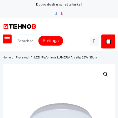
Skip
Dobro došli u svijet tehnike!
to
content
Pretraga
Home
Proizvodi
LED Plafonjera LUMERA Arcelia 18W 35cm