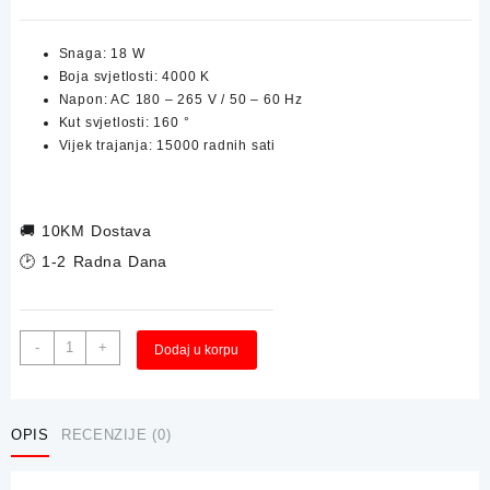
Snaga: 18 W
Boja svjetlosti: 4000 K
Napon: AC 180 – 265 V / 50 – 60 Hz
Kut svjetlosti: 160 °
Vijek trajanja: 15000 radnih sati
🚚
10KM Dostava
🕑 1-2 Radna Dana
LED
Alternative:
-
+
Dodaj u korpu
Plafonjera
LUMERA
Arcelia
18W
OPIS
RECENZIJE (0)
35cm
količina