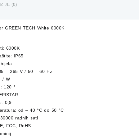
količina
ZIJE (0)
tor GREEN TECH White 6000K
sti: 6000K
aštite: IP65
 bijela
5 – 265 V / 50 – 60 Hz
m / W
i: 120 °
 EPISTAR
e: 0,9
ratura: od – 40 °C do 50 °C
 30000 radnih sati
: CE, FCC, RoHS
uminij