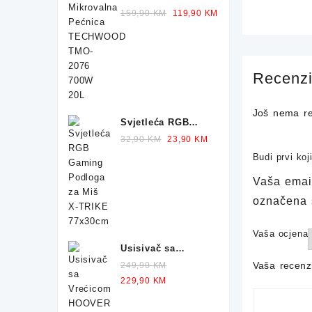
Pećnica
Original
Current
159,90
KM
119,90
KM
TECHWOOD TMO-
price
price
2076 700W 20L
was:
is:
159,90 KM.
119,90 KM.
Recenzi
Još nema re
Svjetleća RGB
Gaming Podloga
Original
Current
32,90
KM
23,90
KM
za Miš X-TRIKE
price
price
Budi prvi ko
77x30cm
was:
is:
Vaša email
32,90 KM.
23,90 KM.
označena
Vaša ocjena
Usisivač sa
Vrećicom HOOVER
Vaša recenz
249,90
KM
Telios Plus TE70
Original
Current
229,90
KM
700W
price
price
was:
is: