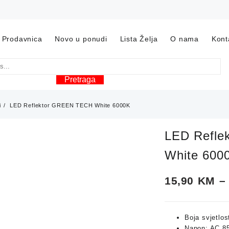
Prodavnica
Novo u ponudi
Lista Želja
O nama
Kont
Pretraga
i
LED Reflektor GREEN TECH White 6000K
LED Refl
White 600
15,90
KM
–
Boja svjetlos
Napon: AC 85