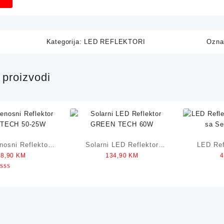
Kategorija:
LED REFLEKTORI
Ozna
proizvodi
nosni Reflektor
Solarni LED Reflektor
LED Re
08,90
KM
134,90
KM
TECH 50-25W
GREEN TECH 60W
TECH sa
cjenjeno
5.00
od 5