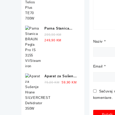
249,90 KM.
229,90 KM.
Parna Stanica
BRAUN Pegla IS
299,90
KM
1012 2400W
Original
Current
249,90
KM
Naziv
*
price
price
was:
is:
299,90 KM.
249,90 KM.
Email
*
Aparat za Sušenje
Hrane
Original
Current
75,00
KM
59,90
KM
SILVERCREST
price
price
Sačuvaj 
Dehidrator 350W
was:
is:
komentare.
75,00 KM.
59,90 KM.