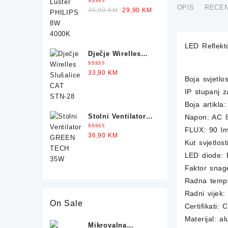
PHILIPS 8W 4000K
OPIS
RECEN
Ocjenjeno
Original
Current
36,90
KM
29,90
KM
5.00
od 5
price
price
was:
is:
36,90 KM.
29,90 KM.
LED Reflek
Dječje Wirelles
Slušalice CAT
Ocjenjeno
33,90
KM
STN-28
5.00
od 5
Boja svjetlo
IP stupanj z
Boja artikla:
Stolni Ventilator
Napon: AC 8
GREEN TECH 35W
FLUX: 90 l
Ocjenjeno
36,90
KM
5.00
od 5
Kut svjetlost
LED diode:
Faktor snag
Radna tempe
Radni vijek:
On Sale
Certifikati
Materijal: al
Mikrovalna