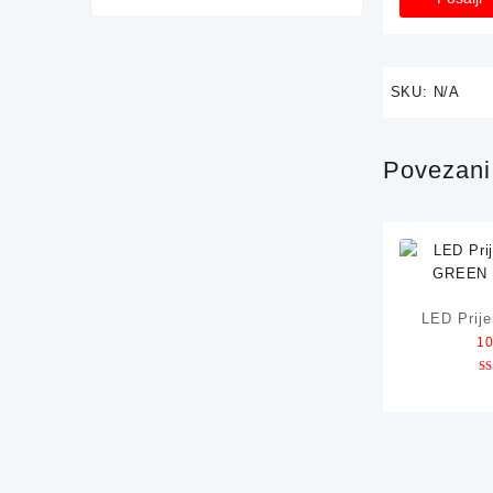
SKU:
N/A
Povezani 
LED Prije
1
GREEN 
O