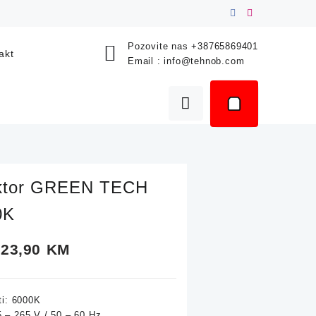
Pozovite nas
+38765869401
akt
Email :
info@tehnob.com
ektor GREEN TECH
0K
Price
23,90
KM
range:
ti: 6000K
15,90 KM
 – 265 V / 50 – 60 Hz