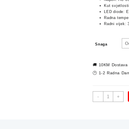
Kut svjetlost
LED diode: 
Radna temper
Radni vijek: 
Snaga
🚚
10KM Dostava
🕑 1-2 Radna Da
LED
-
+
Reflektor
GREEN
TECH
White
6000K