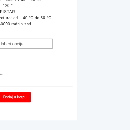
i: 120 °
through
EPISTAR
atura: od – 40 °C do 50 °C
23,90 KM
30000 radnih sati
na
Dodaj u korpu