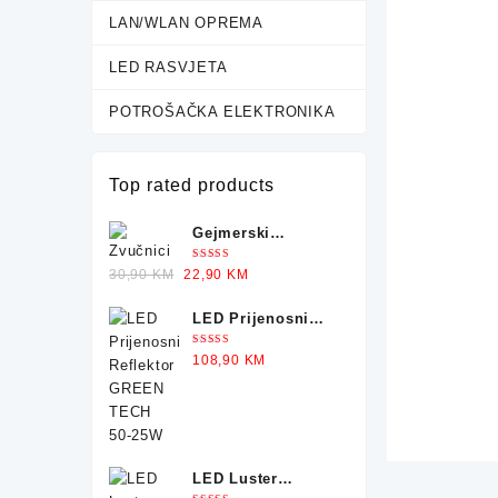
LAN/WLAN OPREMA
LED RASVJETA
POTROŠAČKA ELEKTRONIKA
Top rated products
Gejmerski
Zvučnici sa
Ocjenjeno
Original
Current
30,90
KM
22,90
KM
Osvjetljenjem X-
5.00
od 5
price
price
TRIKE
LED Prijenosni
was:
is:
Reflektor GREEN
30,90 KM.
22,90 KM.
Ocjenjeno
108,90
KM
TECH 50-25W
5.00
od 5
LED Luster