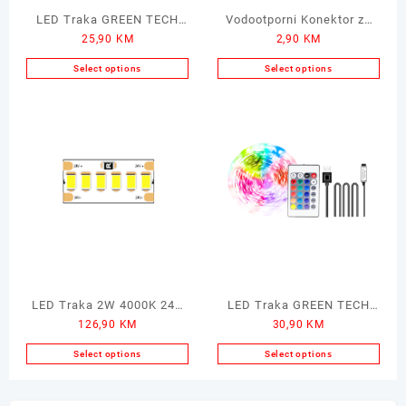
LED Traka GREEN TECH
Vodootporni Konektor za
25,90
KM
2,90
KM
5m sa Adapterom 60LED
LED Traku 15cm
Select options
Select options
LED Traka 2W 4000K 24V
LED Traka GREEN TECH
126,90
KM
30,90
KM
5m
2m sa USB i Daljinskim
30LED
Select options
Select options