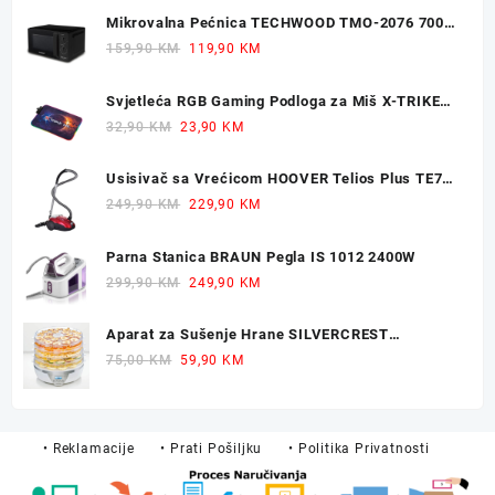
Mikrovalna Pećnica TECHWOOD TMO-2076 700W
20L
Original
Current
159,90
KM
119,90
KM
price
price
was:
is:
Svjetleća RGB Gaming Podloga za Miš X-TRIKE
159,90 KM.
119,90 KM.
77x30cm
Original
Current
32,90
KM
23,90
KM
price
price
was:
is:
Usisivač sa Vrećicom HOOVER Telios Plus TE70
32,90 KM.
23,90 KM.
700W
Original
Current
249,90
KM
229,90
KM
price
price
was:
is:
Parna Stanica BRAUN Pegla IS 1012 2400W
249,90 KM.
229,90 KM.
Original
Current
299,90
KM
249,90
KM
price
price
was:
is:
Aparat za Sušenje Hrane SILVERCREST
299,90 KM.
249,90 KM.
Dehidrator 350W
Original
Current
75,00
KM
59,90
KM
price
price
was:
is:
75,00 KM.
59,90 KM.
• Reklamacije
• Prati Pošiljku
• Politika Privatnosti