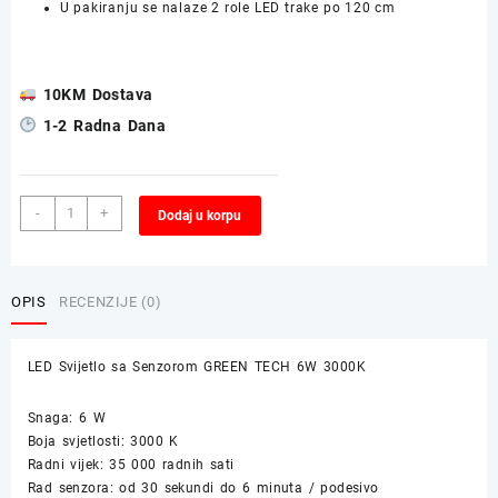
U pakiranju se nalaze 2 role LED trake po 120 cm
10KM Dostava
1-2 Radna Dana
LED
Alternative:
-
+
Dodaj u korpu
Svijetlo
sa
Senzorom
GREEN
OPIS
RECENZIJE (0)
TECH
6W
LED Svijetlo sa Senzorom GREEN TECH 6W 3000K
3000K
količina
Snaga: 6 W
Boja svjetlosti: 3000 K
Radni vijek: 35 000 radnih sati
Rad senzora: od 30 sekundi do 6 minuta / podesivo