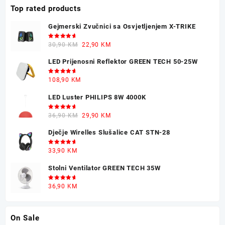
Top rated products
Gejmerski Zvučnici sa Osvjetljenjem X-TRIKE
Ocjenjeno
Original
Current
30,90
KM
22,90
KM
5.00
od 5
price
price
LED Prijenosni Reflektor GREEN TECH 50-25W
was:
is:
30,90 KM.
22,90 KM.
Ocjenjeno
108,90
KM
5.00
od 5
LED Luster PHILIPS 8W 4000K
Ocjenjeno
Original
Current
36,90
KM
29,90
KM
5.00
od 5
price
price
Dječje Wirelles Slušalice CAT STN-28
was:
is:
36,90 KM.
29,90 KM.
Ocjenjeno
33,90
KM
5.00
od 5
Stolni Ventilator GREEN TECH 35W
Ocjenjeno
36,90
KM
5.00
od 5
On Sale