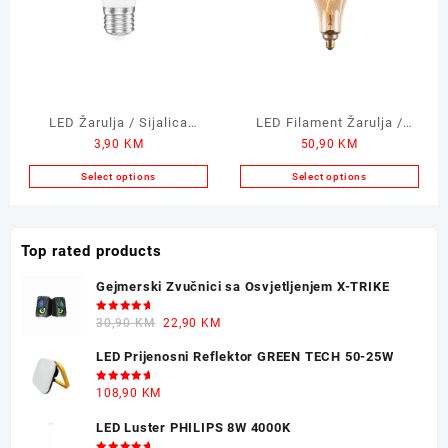
LED Žarulja / Sijalica
LED Filament Žarulja /
3,90
KM
50,90
KM
GREEN TECH 6W 3000K
Sijalica 8W 2300K
E27
Select options
Select options
Top rated products
Gejmerski Zvučnici sa Osvjetljenjem X-TRIKE
Ocjenjeno
Original
Current
30,90
KM
22,90
KM
5.00
od 5
price
price
LED Prijenosni Reflektor GREEN TECH 50-25W
was:
is:
30,90 KM.
22,90 KM.
Ocjenjeno
108,90
KM
5.00
od 5
LED Luster PHILIPS 8W 4000K