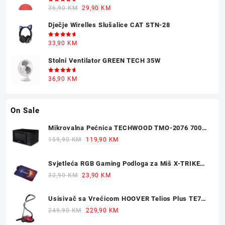
Ocjenjeno
Original
Current
36,90
KM
29,90
KM
5.00
od 5
price
price
Dječje Wirelles Slušalice CAT STN-28
was:
is:
36,90 KM.
29,90 KM.
Ocjenjeno
33,90
KM
5.00
od 5
Stolni Ventilator GREEN TECH 35W
Ocjenjeno
36,90
KM
5.00
od 5
On Sale
Mikrovalna Pećnica TECHWOOD TMO-2076 700W
20L
Original
Current
159,90
KM
119,90
KM
price
price
was:
is:
Svjetleća RGB Gaming Podloga za Miš X-TRIKE
159,90 KM.
119,90 KM.
77x30cm
Original
Current
32,90
KM
23,90
KM
price
price
was:
is:
Usisivač sa Vrećicom HOOVER Telios Plus TE70
32,90 KM.
23,90 KM.
700W
Original
Current
249,90
KM
229,90
KM
price
price