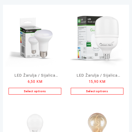
LED Žarulja / Sijalica
LED Žarulja / Sijalica
6,50
KM
15,90
KM
GREEN TECH 9W 4500K
GREEN TECH 30W 6500K
E27
E27
Select options
Select options