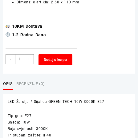
Dimenzije artikla: Ø 60 x 110 mm
10KM Dostava
1-2 Radna Dana
LED
Alternative:
-
+
Dodaj u korpu
Žarulja
/
Sijalica
GREEN
OPIS
RECENZIJE (0)
TECH
10W
LED Žarulja / Sijalica GREEN TECH 10W 3000K E27
3000K
E27
količina
Tip grla: E27
Snaga: 10W
Boja svjetlosti: 3000K
IP stupanj zaštite: IP40