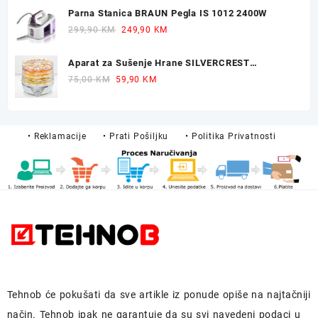
was:
is:
Parna Stanica BRAUN Pegla IS 1012 2400W
249,90 KM.
229,90 KM.
Original
Current
299,90
KM
249,90
KM
price
price
was:
is:
Aparat za Sušenje Hrane SILVERCREST
299,90 KM.
249,90 KM.
Dehidrator 350W
Original
Current
75,00
KM
59,90
KM
price
price
was:
is:
75,00 KM.
59,90 KM.
• Reklamacije
• Prati Pošiljku
• Politika Privatnosti
Tehnob
će pokušati da sve artikle iz ponude opiše na najtačniji
način.
Tehnob
ipak ne garantuje da su svi navedeni podaci u