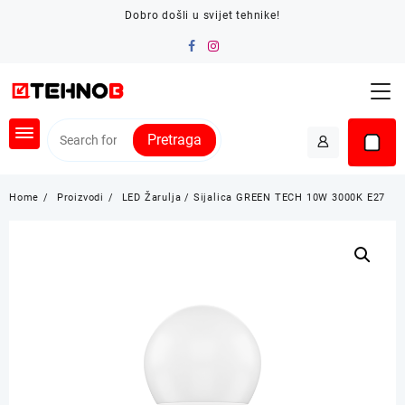
Skip
Dobro došli u svijet tehnike!
to
content
Pretraga
Home
Proizvodi
LED Žarulja / Sijalica GREEN TECH 10W 3000K E27