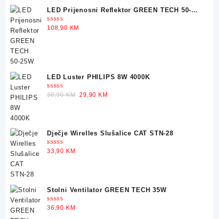
price
price
LED Prijenosni Reflektor GREEN TECH 50-
was:
is:
25W
30,90 KM.
22,90 KM.
Ocjenjeno
108,90
KM
5.00
od 5
LED Luster PHILIPS 8W 4000K
Ocjenjeno
Original
Current
36,90
KM
29,90
KM
5.00
od 5
price
price
was:
is:
36,90 KM.
29,90 KM.
Dječje Wirelles Slušalice CAT STN-28
Ocjenjeno
33,90
KM
5.00
od 5
Stolni Ventilator GREEN TECH 35W
Ocjenjeno
36,90
KM
5.00
od 5