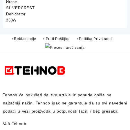
was:
is:
75,00 KM.
59,90 KM.
• Reklamacije
• Prati Pošiljku
• Politika Privatnosti
Tehnob
će pokušati da sve artikle iz ponude opiše na
najtačniji način.
Tehnob
ipak ne garantuje da su svi navedeni
podaci u vezi proizvoda u potpunosti
tačni i bez grešaka.
Vaš Tehnob