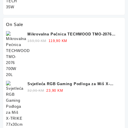
On Sale
Mikrovalna Pećnica TECHWOOD TMO-2076
700W 20L
Original
Current
159,90
KM
119,90
KM
price
price
was:
is:
159,90 KM.
119,90 KM.
Svjetleća RGB Gaming Podloga za Miš X-
TRIKE 77x30cm
Original
Current
32,90
KM
23,90
KM
price
price
was:
is:
32,90 KM.
23,90 KM.