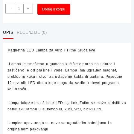
Magnetna
Alternative:
-
+
Dodaj u korpu
LED
Lampa
za
Auto
OPIS
RECENZIJE (0)
i
Hitne
Magnetna LED Lampa za Auto i Hitne Slučajeve
Slučajeve
količina
Lampa je smeštena u gumeno kućište otporno na udarce i
zaštićeno je od prašine i vode. Lampa ima ugrađen magnet,
preklopnu kuku i otvor za uvlačenje kabla ili gajtana. Poseduje
12 crvenih LED dioda koje mogu da svetle u devet programa
koji trepću.
Lampa takođe ima 3 bele LED sijalice. Zatim se može koristiti za
baterijsku lampu u automobilu, kući, vrtu, biciklu itd.
Lampice upozorenja su nove sa ugrađenim baterijama i u
originalnom pakovanju