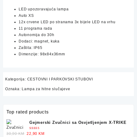
LED upozoravajuća lampa
Auto XS
12x crvene LED po stranama 3x bijele LED na vrhu
11 programa rada
Autonomija do 30h
Dodaci: magnet, kuka
Zaštita: IP65
Dimenzije: 98x84x36mm
Kategorija:
CESTOVNI I PARKOVSKI STUBOVI
Oznaka:
Lampa za hitne slučajeve
Top rated products
Gejmerski Zvučnici sa Osvjetljenjem X-TRIKE
Ocjenjeno
Original
Current
30,90
KM
22,90
KM
5.00
od 5