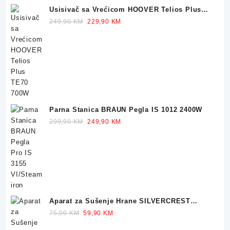
Usisivač sa Vrećicom HOOVER Telios Plus
TE70 700W
Original
Current
249,90
KM
229,90
KM
price
price
was:
is:
249,90 KM.
229,90 KM.
Parna Stanica BRAUN Pegla IS 1012 2400W
Original
Current
299,90
KM
249,90
KM
price
price
was:
is:
299,90 KM.
249,90 KM.
Aparat za Sušenje Hrane SILVERCREST
Dehidrator 350W
Original
Current
75,00
KM
59,90
KM
price
price