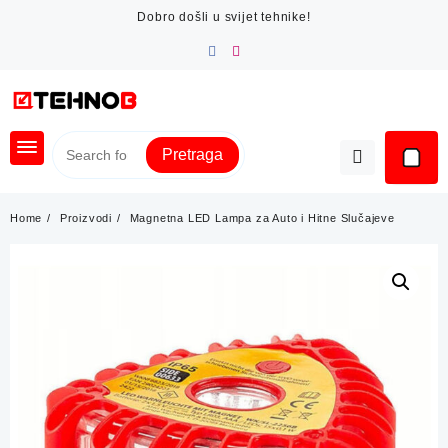
Skip
Dobro došli u svijet tehnike!
to
content
Pretraga
Home
Proizvodi
Magnetna LED Lampa za Auto i Hitne Slučajeve