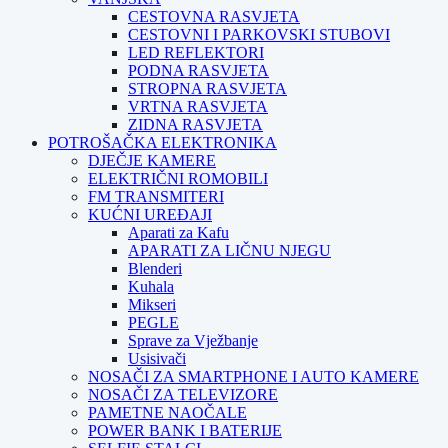
CESTOVNA RASVJETA
CESTOVNI I PARKOVSKI STUBOVI
LED REFLEKTORI
PODNA RASVJETA
STROPNA RASVJETA
VRTNA RASVJETA
ZIDNA RASVJETA
POTROŠAČKA ELEKTRONIKA
DJEČJE KAMERE
ELEKTRIČNI ROMOBILI
FM TRANSMITERI
KUĆNI UREĐAJI
Aparati za Kafu
APARATI ZA LIČNU NJEGU
Blenderi
Kuhala
Mikseri
PEGLE
Sprave za Vježbanje
Usisivači
NOSAČI ZA SMARTPHONE I AUTO KAMERE
NOSAČI ZA TELEVIZORE
PAMETNE NAOČALE
POWER BANK I BATERIJE