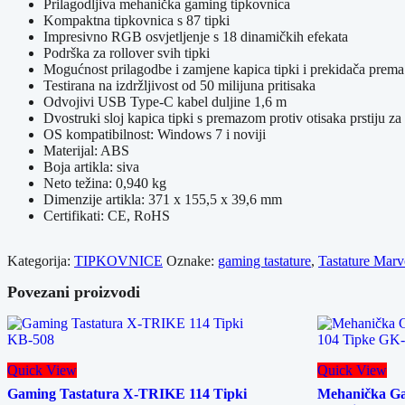
Prilagodljiva mehanička gaming tipkovnica
Kompaktna tipkovnica s 87 tipki
Impresivno RGB osvjetljenje s 18 dinamičkih efekata
Podrška za rollover svih tipki
Mogućnost prilagodbe i zamjene kapica tipki i prekidača prema 
Testirana na izdržljivost od 50 milijuna pritisaka
Odvojivi USB Type-C kabel duljine 1,6 m
Dvostruki sloj kapica tipki s premazom protiv otisaka prstiju za
OS kompatibilnost: Windows 7 i noviji
Materijal: ABS
Boja artikla: siva
Neto težina: 0,940 kg
Dimenzije artikla: 371 x 155,5 x 39,6 mm
Certifikati: CE, RoHS
Kategorija:
TIPKOVNICE
Oznake:
gaming tastature
,
Tastature Mar
Povezani proizvodi
Quick View
Quick View
Gaming Tastatura X-TRIKE 114 Tipki
Mehanička G