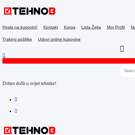
Skip
to
content
Hvala na kupovini!
Kontakt
Korpa
Lista Želja
Moj Profil
Na
Traking pošiljke
Uslovi online kupovine
Dobro došli u svijet tehnike!