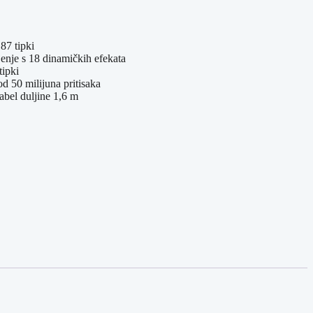
87 tipki
enje s 18 dinamičkih efekata
tipki
od 50 milijuna pritisaka
bel duljine 1,6 m